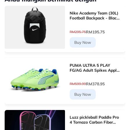
Nike Academy Team (30L)
Football Backpack - Black
[DV0761-011]
RM195.75
RM295.75
Buy Now
PUMA ULTRA 5 PLAY
FG/AG Adult Spikes Apple
Green Grass Football
10768903 [Le Mai.com]
RM378.95
RM599.99
Buy Now
Luzz pickleball Paddle Pro
4 Tornazo Carbon Fiber
Pickleball Paddle - Dual-