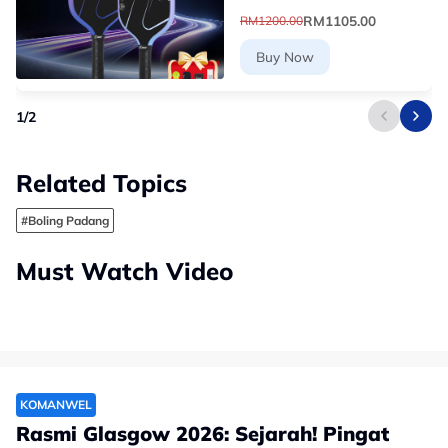
Layer Core
RM1105.00
RM1200.00
Buy Now
1
/
2
Related Topics
#Boling Padang
Must Watch Video
KOMANWEL
Rasmi Glasgow 2026: Sejarah! Pingat