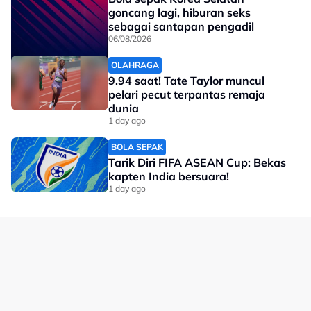
Related Topics
goncang lagi, hiburan seks
sebagai santapan pengadil
#Glasgow 2026
#Sukan Komanwel
#Boling Padang
06/08/2026
OLAHRAGA
9.94 saat! Tate Taylor muncul
pelari pecut terpantas remaja
dunia
1 day ago
BOLA SEPAK
Tarik Diri FIFA ASEAN Cup: Bekas
kapten India bersuara!
1 day ago