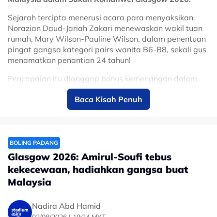
Sejarah tercipta menerusi acara para menyaksikan
Norazian Daud-Jariah Zakari menewaskan wakil tuan
rumah, Mary Wilson-Pauline Wilson, dalam penentuan
pingat gangsa kategori pairs wanita B6-B8, sekali gus
menamatkan penantian 24 tahun!
Pencapaian itu dianggap bonus kemenangan dalam
kem boling padang kebangsaan yang kembali meraih
Baca Kisah Penuh
pingat buat skuad para sejak kali terakhir pada edisi
2002 di Manchester.
BOLING PADANG
Glasgow 2026: Amirul-Soufi tebus
kekecewaan, hadiahkan gangsa buat
Malaysia
Nadira Abd Hamid