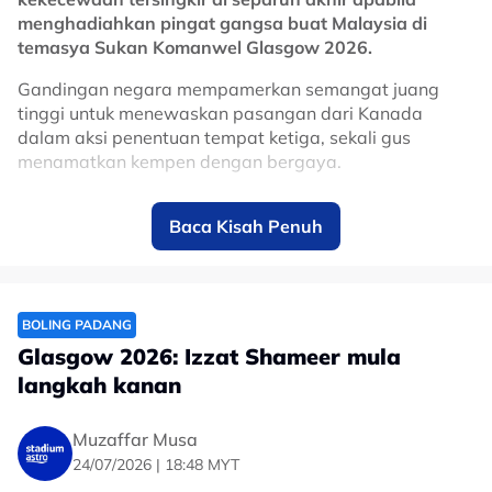
#Norazian Daud-Jariah Zakari
#Boling Padang
#Sukan Komanwel
menghadiahkan pingat gangsa buat Malaysia di
#Glasgow 2026
temasya Sukan Komanwel Glasgow 2026.
Gandingan negara mempamerkan semangat juang
tinggi untuk menewaskan pasangan dari Kanada
dalam aksi penentuan tempat ketiga, sekali gus
menamatkan kempen dengan bergaya.
Dalam aksi penentuan pingat gangsa ini, wakil negara
Baca Kisah Penuh
mempamer aksi memberangsangkan untuk menang set
pertama 5-4.
Walaupun gandingan Kanada ini berjaya mendahului
permainan 2-0 di set kedua, namun Soufi dan Amirul
BOLING PADANG
kekal fokus untuk pastikan mereka mendahului
Glasgow 2026: Izzat Shameer mula
permainan 3-2 di end ketiga.
langkah kanan
Kedudukan makin sengit di end terakhir, sebelum wakil
negara ini pastikan kemenangan untuk mengesah
Muzaffar Musa
pingat gangsa ketiga Malaysia buat kem boling
24/07/2026 | 18:48 MYT
padang.