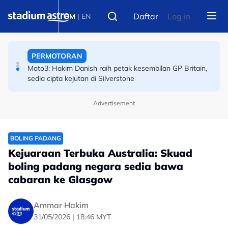
Skip to main content
PERMOTORAN
Select language
Daftar
Log in
BM
|
EN
Moto3: Hakim Danish raih petak kesembilan GP Britain,
sedia cipta kejutan di Silverstone
BOLA SEPAK
Piala Hyundai ASEAN: Malaysia ke separuh akhir! Wan
Kuzain arkitek kemenangan Harimau Malaya
Advertisement
BOLING PADANG
Kejuaraan Terbuka Australia: Skuad
boling padang negara sedia bawa
cabaran ke Glasgow
Ammar Hakim
31/05/2026 | 18:46 MYT