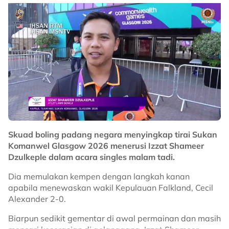
Gangsa kelima Malaysia hari ini pula disumbangkan
Jariah Zakaria dan Norazian Daud menerusi acara para
pairs wanita B6-B8 sebaik keduanya menyingkirkan
wakil tuan rumah, Scotland, 2-0.
Pencapaian itu menambah koleksi pingat kontinjen
negara di Glasgow, sekali gus mengukuhkan lagi
prestasi cemerlang Malaysia pada temasya Sukan
Komanwel 2026.
No node context available.
Skuad boling padang negara menyingkap tirai Sukan
Related Topics
Komanwel Glasgow 2026 menerusi Izzat Shameer
Dzulkeple dalam acara singles malam tadi.
#Boling Padang
#Sukan Komanwel
Dia memulakan kempen dengan langkah kanan
apabila menewaskan wakil Kepulauan Falkland, Cecil
Alexander 2-0.
Biarpun sedikit gementar di awal permainan dan masih