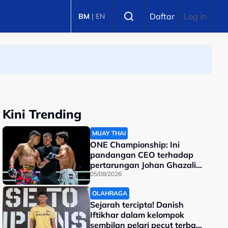
Select language
Daftar
Log in
BM
|
EN
Kini Trending
MUAY THAI
ONE Championship: Ini
pandangan CEO terhadap
pertarungan Johan Ghazali-
Ramadan Ondash
05/08/2026
OLAHRAGA
Sejarah tercipta! Danish
Iftikhar dalam kelompok
sembilan pelari pecut terbaik