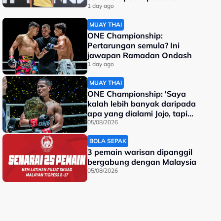
dunia
1 day ago
MUAY THAI
ONE Championship:
Pertarungan semula? Ini
jawapan Ramadan Ondash
1 day ago
MUAY THAI
ONE Championship: 'Saya
kalah lebih banyak daripada
apa yang dialami Jojo, tapi
saya jadi juara dunia'
05/08/2026
BOLA SEPAK
3 pemain warisan dipanggil
bergabung dengan Malaysia
05/08/2026