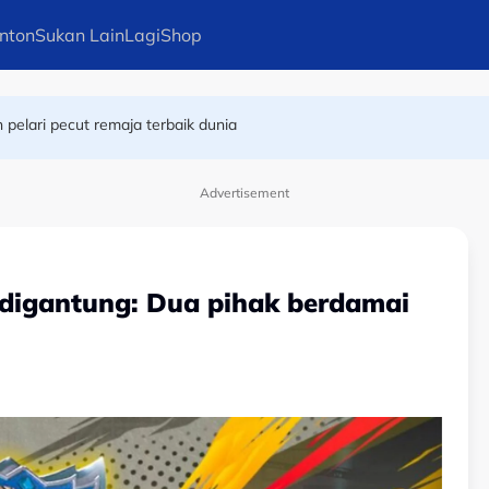
nton
Sukan Lain
Lagi
Shop
terpantas remaja dunia
n pelari pecut remaja terbaik dunia
Kai Wun atasi finalis Terbuka Taiwan
Advertisement
 digantung: Dua pihak berdamai