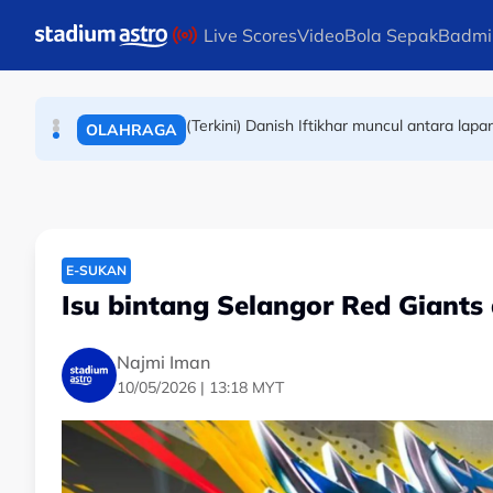
Skip to main content
Live Scores
Video
Bola Sepak
Badmi
9.94 saat! Tate Taylor muncul pelari pecut 
OLAHRAGA
(Terkini) Danish Iftikhar muncul antara lapa
OLAHRAGA
Masters Korea Selatan: Yap Roy King-Tee 
BADMINTON
E-SUKAN
Isu bintang Selangor Red Giants
Najmi Iman
10/05/2026 | 13:18 MYT