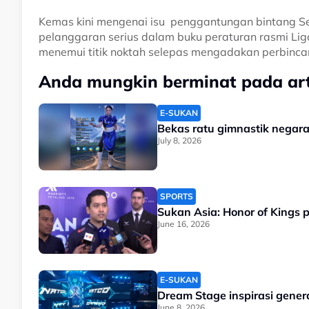
Kemas kini mengenai isu penggantungan bintang Se
pelanggaran serius dalam buku peraturan rasmi Lig
menemui titik noktah selepas mengadakan perbinca
Anda mungkin berminat pada arti
E-SUKAN
Bekas ratu gimnastik negara 
July 8, 2026
SPORTS
Sukan Asia: Honor of Kings 
June 16, 2026
E-SUKAN
Dream Stage inspirasi gener
June 8, 2026