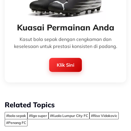
Kuasai Permainan Anda
Kasut bola sepak dengan cengkaman dan
keselesaan untuk prestasi konsisten di padang.
Klik Sini
Related Topics
#bola sepak
#liga super
#Kuala Lumpur City FC
#Riso Vidakovic
#Penang FC