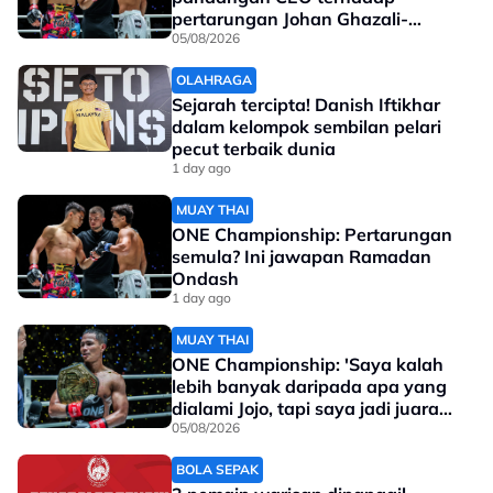
pertarungan Johan Ghazali-
Ramadan Ondash
05/08/2026
OLAHRAGA
Sejarah tercipta! Danish Iftikhar
dalam kelompok sembilan pelari
pecut terbaik dunia
1 day ago
MUAY THAI
ONE Championship: Pertarungan
semula? Ini jawapan Ramadan
Ondash
1 day ago
MUAY THAI
ONE Championship: 'Saya kalah
lebih banyak daripada apa yang
dialami Jojo, tapi saya jadi juara
dunia'
05/08/2026
BOLA SEPAK