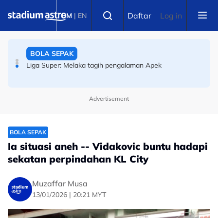
Skip to main content
BOLA SEPAK
Select language
Daftar
Log in
BM
|
EN
Liga Super: Melaka tagih pengalaman Apek
PERMOTORAN
ARRC: Hafizh Syahrin ketiga, hanya 0.048 saat pisahkan
tiga pelumba terpantas di Mandalika
Advertisement
BOLA SEPAK
Ia situasi aneh -- Vidakovic buntu hadapi
sekatan perpindahan KL City
Muzaffar Musa
13/01/2026 | 20:21 MYT