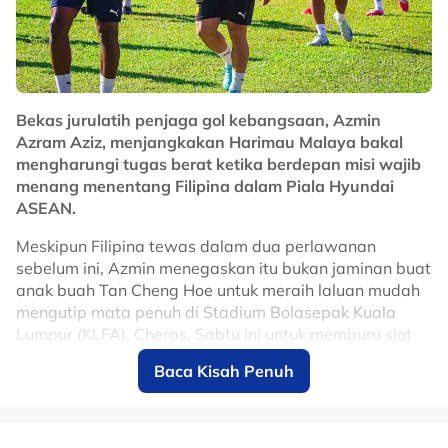
No node context available.
Related Topics
#liga super
Bekas jurulatih penjaga gol kebangsaan, Azmin
Azram Aziz, menjangkakan Harimau Malaya bakal
mengharungi tugas berat ketika berdepan misi wajib
menang menentang Filipina dalam Piala Hyundai
ASEAN.
Meskipun Filipina tewas dalam dua perlawanan
sebelum ini, Azmin menegaskan itu bukan jaminan buat
anak buah Tan Cheng Hoe untuk meraih laluan mudah
mengutip mata penuh di Stadium Bolasepak Kuala
Lumpur (KLFA), Cheras, Sabtu ini untuk memburu slot
ke separuh akhir.
Baca Kisah Penuh
Azmin percaya di sebalik ketiadaan dua tonggak
utama, Endrick dos Santos dan Jimmy Raymond, yang
terpaksa disisihkan ekoran kecederaan, situasi itu