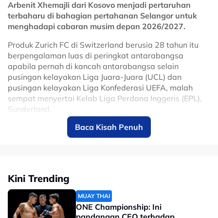
Arbenit Xhemajli dari Kosovo menjadi pertaruhan
#Harimau Malaya
#bola sepak
terbaharu di bahagian pertahanan Selangor untuk
menghadapi cabaran musim depan 2026/2027.
Produk Zurich FC di Switzerland berusia 28 tahun itu
berpengalaman luas di peringkat antarabangsa
apabila pernah di kancah antarabangsa selain
pusingan kelayakan Liga Juara-Juara (UCL) dan
pusingan kelayakan Liga Konfederasi UEFA, malah
sempat menyertai Kelab Liga Perdana Inggeris (EPL),
Sunderland.
Baca Kisah Penuh
Xhemajli hadir dengan reputasi tengah setelah
melakukan 124 penampilan bersama KF Egnatia untuk
membantu kelab Albania itu merekodkan hatrik
kejuaraan liga, Piala Albania dan Piala Super Albania.
Kini Trending
No node context available.
Related Topics
MUAY THAI
ONE Championship: Ini
#liga super
#Liga-M
pandangan CEO terhadap