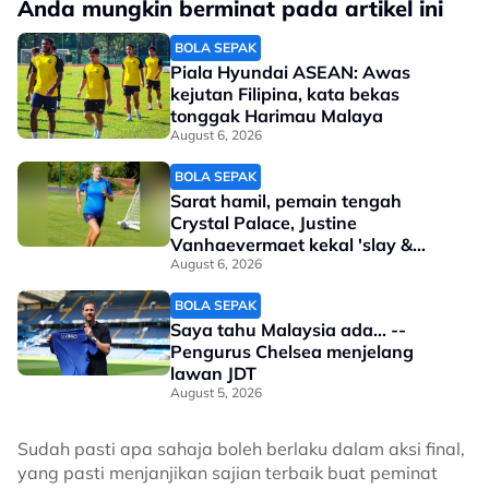
Anda mungkin berminat pada artikel ini
BOLA SEPAK
Piala Hyundai ASEAN: Awas
kejutan Filipina, kata bekas
tonggak Harimau Malaya
August 6, 2026
BOLA SEPAK
Sarat hamil, pemain tengah
Crystal Palace, Justine
Vanhaevermaet kekal 'slay &
steady'
August 6, 2026
BOLA SEPAK
Saya tahu Malaysia ada... --
Pengurus Chelsea menjelang
lawan JDT
August 5, 2026
Sudah pasti apa sahaja boleh berlaku dalam aksi final,
yang pasti menjanjikan sajian terbaik buat peminat