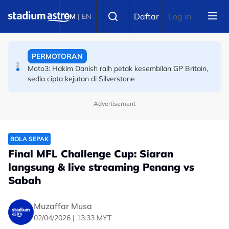
Skip to main content
SUKAN AIR
Select language
Daftar
Log in
BM
|
EN
Sejarah Tercipta! Malaysia raih emas pertama
Kejohanan Asia Hoki Dalam Air
PERMOTORAN
Moto3: Hakim Danish raih petak kesembilan GP Britain,
sedia cipta kejutan di Silverstone
Advertisement
BOLA SEPAK
Final MFL Challenge Cup: Siaran
langsung & live streaming Penang vs
Sabah
Muzaffar Musa
02/04/2026 | 13:33 MYT