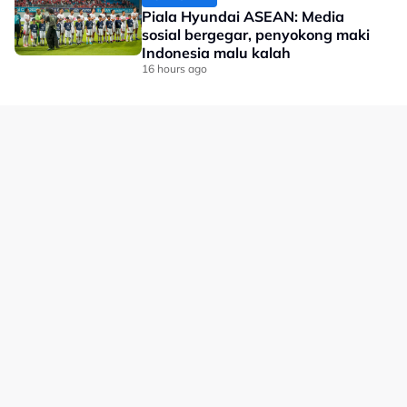
Piala Hyundai ASEAN: Media
sosial bergegar, penyokong maki
Indonesia malu kalah
16 hours ago
No node context available.
Related Topics
#Xabi Alonso
#Chelsea
#bola sepak
#johor darul ta'zim