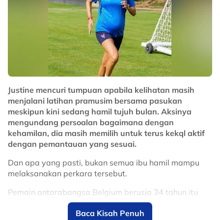
"Walaupun tampak agak mustahil Myanmar boleh
kejutkan Thailand tapi dalam bola sepak apa-apa
boleh berlaku," katanya.
No node context available.
Related Topics
Justine mencuri tumpuan apabila kelihatan masih
#Harimau Malaya
#bola sepak
menjalani latihan pramusim bersama pasukan
meskipun kini sedang hamil tujuh bulan. Aksinya
mengundang persoalan bagaimana dengan
kehamilan, dia masih memilih untuk terus kekql aktif
dengan pemantauan yang sesuai.
Dan apa yang pasti, bukan semua ibu hamil mampu
melaksanakan perkara tersebut.
Pemain antarabangsa Belgium berusia 34 tahun itu
dilihat mengikuti sesi latihan ketika Crystal Palace
Baca Kisah Penuh
membuat persiapan menghadapi saingan Liga Super