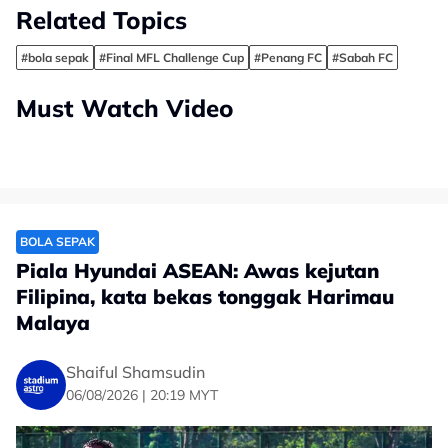
Related Topics
#bola sepak
#Final MFL Challenge Cup
#Penang FC
#Sabah FC
Must Watch Video
BOLA SEPAK
Piala Hyundai ASEAN: Awas kejutan
Filipina, kata bekas tonggak Harimau
Malaya
Shaiful Shamsudin
06/08/2026 | 20:19 MYT