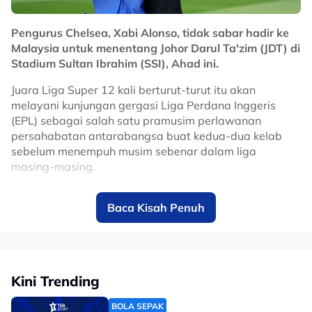
Pengurus Chelsea, Xabi Alonso, tidak sabar hadir ke
No node context available.
Malaysia untuk menentang Johor Darul Ta'zim (JDT) di
Related Topics
Stadium Sultan Ibrahim (SSI), Ahad ini.
#bola sepak
Juara Liga Super 12 kali berturut-turut itu akan
melayani kunjungan gergasi Liga Perdana Inggeris
(EPL) sebagai salah satu pramusim perlawanan
persahabatan antarabangsa buat kedua-dua kelab
sebelum menempuh musim sebenar dalam liga
masing-masing.
Bekas bintang Liverpool itu teruja untuk melihat
Baca Kisah Penuh
keupayaan anak buahnya menentang Harimau Selatan
di hadapan peminat tempatan.
Dalam masa sama, mantan pemenang Piala Dunia
2010 bersama Sepanyol itu menjelaskan dia
Kini Trending
mempunyai hubungan baik dengan Ketua Pegawai
Eksekutif (CEO), JDT, Luis Garcia.
BOLA SEPAK