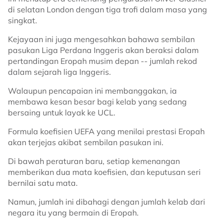
di selatan London dengan tiga trofi dalam masa yang
singkat.
Kejayaan ini juga mengesahkan bahawa sembilan
pasukan Liga Perdana Inggeris akan beraksi dalam
pertandingan Eropah musim depan -- jumlah rekod
dalam sejarah liga Inggeris.
Walaupun pencapaian ini membanggakan, ia
membawa kesan besar bagi kelab yang sedang
bersaing untuk layak ke UCL.
Formula koefisien UEFA yang menilai prestasi Eropah
akan terjejas akibat sembilan pasukan ini.
Di bawah peraturan baru, setiap kemenangan
memberikan dua mata koefisien, dan keputusan seri
bernilai satu mata.
Namun, jumlah ini dibahagi dengan jumlah kelab dari
negara itu yang bermain di Eropah.