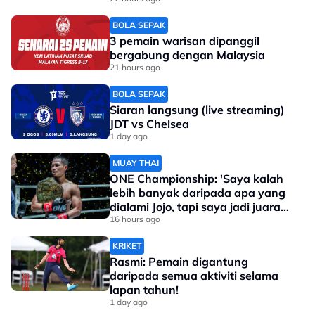
BOLA SEPAK
3 pemain warisan dipanggil
bergabung dengan Malaysia
21 hours ago
BOLA SEPAK
Siaran langsung (live streaming)
JDT vs Chelsea
1 day ago
MUAY THAI
ONE Championship: 'Saya kalah
lebih banyak daripada apa yang
dialami Jojo, tapi saya jadi juara
dunia'
16 hours ago
KRIKET
Rasmi: Pemain digantung
daripada semua aktiviti selama
lapan tahun!
1 day ago