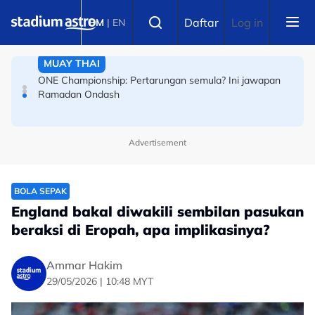
Skip to main content
Select language
Sentuh pengadil! Pemain Argentina digantung empat
Daftar
Log in
BM
|
EN
perlawanan serta-merta
MUAY THAI
ONE Championship: Pertarungan semula? Ini jawapan
Ramadan Ondash
Advertisement
BOLA SEPAK
England bakal diwakili sembilan pasukan
beraksi di Eropah, apa implikasinya?
Ammar Hakim
29/05/2026 | 10:48 MYT