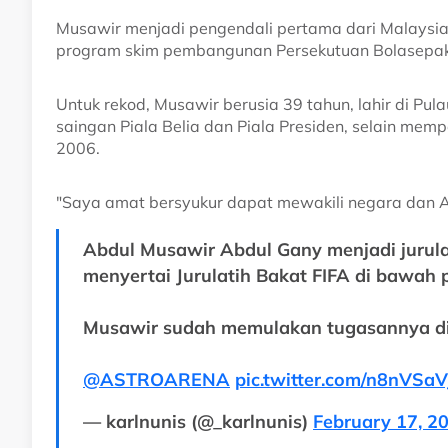
Musawir menjadi pengendali pertama dari Malaysia 
program skim pembangunan Persekutuan Bolasepak
Untuk rekod, Musawir berusia 39 tahun, lahir di Pu
saingan Piala Belia dan Piala Presiden, selain mem
2006.
"Saya amat bersyukur dapat mewakili negara dan A
Abdul Musawir Abdul Gany menjadi jurulat
menyertai Jurulatih Bakat FIFA di bawa
Musawir sudah memulakan tugasannya di
@ASTROARENA
⁩
pic.twitter.com/n8nVSaV
— karlnunis (@_karlnunis)
February 17, 2