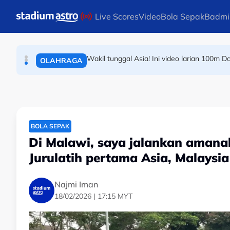
ANGKAT BERAT
Skip to main content
Live Scores
Video
Bola Sepak
Badmi
Buku diplomasi sukan dunia binca
BERITA SUKAN AM
Wakil tunggal Asia! Ini video larian 100m Da
OLAHRAGA
BOLA SEPAK
Di Malawi, saya jalankan amanah
Jurulatih pertama Asia, Malaysia
Najmi Iman
18/02/2026 | 17:15 MYT