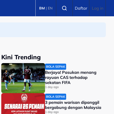
Select language
Daftar
Log in
BM
|
EN
Kini Trending
BOLA SEPAK
Berjaya! Pasukan menang
rayuan CAS terhadap
sekatan FIFA
1 day ago
BOLA SEPAK
3 pemain warisan dipanggil
bergabung dengan Malaysia
1 day ago