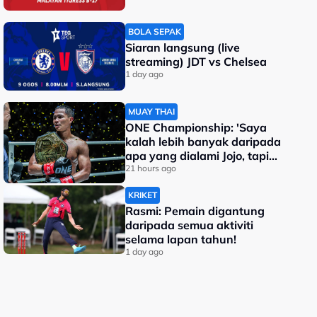
BOLA SEPAK
Siaran langsung (live
streaming) JDT vs Chelsea
1 day ago
MUAY THAI
ONE Championship: 'Saya
kalah lebih banyak daripada
apa yang dialami Jojo, tapi
saya jadi juara dunia'
21 hours ago
KRIKET
Rasmi: Pemain digantung
daripada semua aktiviti
selama lapan tahun!
1 day ago