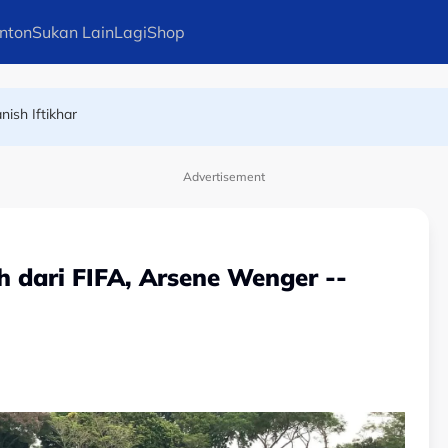
nton
Sukan Lain
Lagi
Shop
ng status Sukan Komanwel
nish Iftikhar
Advertisement
 dari FIFA, Arsene Wenger --