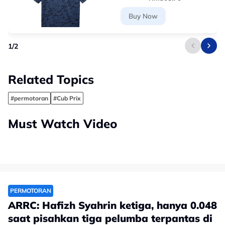
Buy Now
1
/
2
Related Topics
#permotoran
#Cub Prix
Must Watch Video
PERMOTORAN
ARRC: Hafizh Syahrin ketiga, hanya 0.048
saat pisahkan tiga pelumba terpantas di