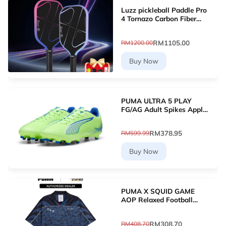
Luzz pickleball Paddle Pro
4 Tornazo Carbon Fiber
Pickleball Paddle - Dual-
Layer Core
RM1105.00
RM1200.00
Buy Now
PUMA ULTRA 5 PLAY
FG/AG Adult Spikes Apple
Green Grass Football
10768903 [Le Mai.com]
RM378.95
RM599.99
Buy Now
PUMA X SQUID GAME
AOP Relaxed Football
Jersey (New Navy)
63070716
RM308.70
RM408.70