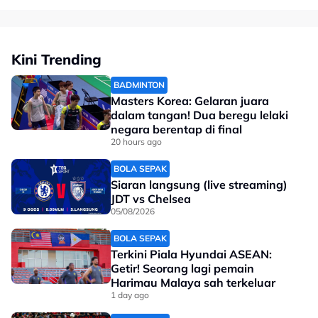
Ramdan meninggalkan pelumba India itu dengan
perbezaan 29 mata, namun ianya bukanlah sesuatu
yang boleh membuatkan ramdan menarik handbrake
kerana segala-galanya boleh berlaku dalam baki
Kini Trending
saingan perlumbaan.
BADMINTON
Beraksi di Litar Mandalika pada 7 hingga 9 Ogos ini,
Masters Korea: Gelaran juara
Ramdan bersedia meneruskan momentum
dalam tangan! Dua beregu lelaki
kemenangan, namun kali ini mengimpikan untuk
negara berentap di final
mengukuhkan kedudukan di podium tengah pada
20 hours ago
perlumbaan di Bumi indonesia itu.
BOLA SEPAK
Siaran langsung (live streaming)
JDT vs Chelsea
05/08/2026
BOLA SEPAK
Terkini Piala Hyundai ASEAN:
Getir! Seorang lagi pemain
Harimau Malaya sah terkeluar
1 day ago