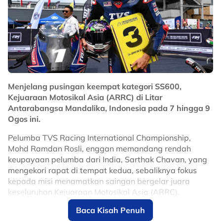
penentu dalam merealisasikan impiannya untuk
membawa cabaran Malaysia dalam acara e-sukan
yang semakin mendapat perhatian di pentas sukan
antarabangsa.
No node context available.
Related Topics
Menjelang pusingan keempat kategori SS600,
#E-Sukan
#permotoran
#Sukan Asia
Kejuaraan Motosikal Asia (ARRC) di Litar
Antarabangsa Mandalika, Indonesia pada 7 hingga 9
Ogos ini.
Pelumba TVS Racing International Championship,
Mohd Ramdan Rosli, enggan memandang rendah
keupayaan pelumba dari India, Sarthak Chavan, yang
mengekori rapat di tempat kedua, sebaliknya fokus
kepada misi menamatkan saingan bergelar juara
keseluruhan Kejuaraan Motosikal Asia (ARRC).
Baca Kisah Penuh
Meskipun terdapat perbezaan mata agak jauh susulan