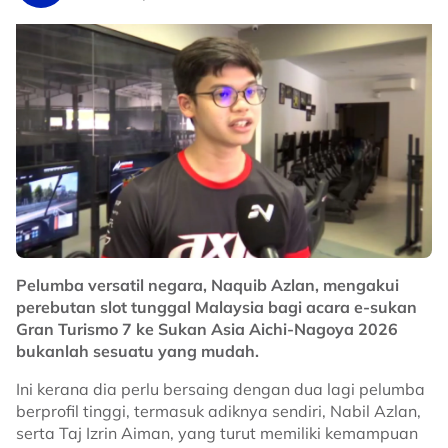
Bagaimanapun, perubahan keadaan litar pada sesi
kedua menyaksikan pasukan lebih memberi tumpuan
kepada simulasi perlumbaan dan pengurusan tayar
berbanding catatan sepusingan terpantas. Hafizh
kekal mendahului sesi itu sebelum dicabar rapat oleh
Nakarin dan Keito.
Dalam sesi ketiga, Nakarin berjaya melakukan catatan
terpantas untuk melonjak ke tangga teratas
keseluruhan, manakala Keito turut memperbaiki masa
sebelum Hafizh terpaksa berpuas hati di tempat ketiga
walaupun turut mencatat masa lebih pantas
berbanding sesi sebelumnya.
Pelumba versatil negara, Naquib Azlan, mengakui
Turut memberikan aksi konsisten ialah Muhammad
perebutan slot tunggal Malaysia bagi acara e-sukan
Zaqhwan Zaidi dari Idemitsu Honda Racing Malaysia
Gran Turismo 7 ke Sukan Asia Aichi-Nagoya 2026
yang menamatkan latihan gabungan di kedudukan
bukanlah sesuatu yang mudah.
kelima dengan catatan 1:36.360 saat.
Ini kerana dia perlu bersaing dengan dua lagi pelumba
Keputusan itu meletakkan dua pelumba Malaysia
berprofil tinggi, termasuk adiknya sendiri, Nabil Azlan,
dalam kelompok lima terbaik menjelang sesi kelayakan,
serta Taj Izrin Aiman, yang turut memiliki kemampuan