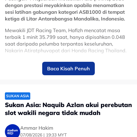
dengan prestasi meyakinkan apabila menamatkan
sesi latihan gabungan kategori ASB1000 di tempat
ketiga di Litar Antarabangsa Mandalika, Indonesia.
Mewakili JDT Racing Team, Hafizh mencatat masa
terbaik 1 minit 35.799 saat, hanya dipisahkan 0.048
saat daripada pelumba terpantas keseluruhan,
Nakarin Atiratphuvapat dari Honda Racing Thailand.
Nakarin mengungguli carta dengan catatan 1:35.751
Baca Kisah Penuh
saat, manakala Keito Abe dari SDG HARC-PRO Honda
Philippines berada di kedudukan kedua menerusi masa
1:35.788 saat.
Hafizh memulakan hari dengan cukup cemerlang
SUKAN ASIA
apabila muncul pelumba terpantas dalam sesi latihan
Sukan Asia: Naquib Azlan akui perebutan
bebas pertama, sekali gus menjadi satu-satunya
slot wakili negara tidak mudah
pelumba yang berjaya mencatat masa di bawah 1
minit 36 saat ketika itu menerusi catatan 1:35.910
saat.
Ammar Hakim
07/08/2026 | 19:33 MYT