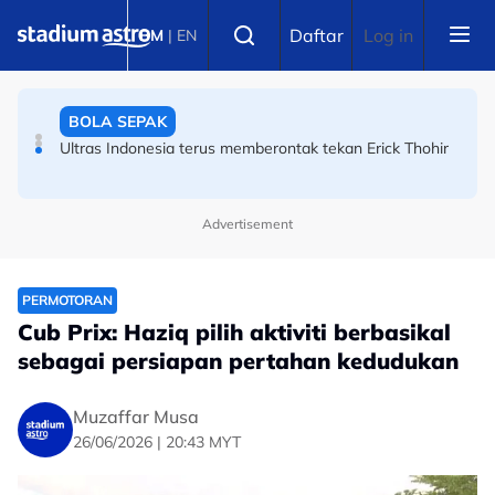
Skip to main content
BOLA SEPAK
Select language
Daftar
Log in
BM
|
EN
Ultras Indonesia terus memberontak tekan Erick Thohir
BOLA SEPAK
Piala Hyundai ASEAN: Sejarah tercipta! Indonesia 30
tahun tanpa gelaran AFF!
Advertisement
PERMOTORAN
Cub Prix: Haziq pilih aktiviti berbasikal
sebagai persiapan pertahan kedudukan
Muzaffar Musa
26/06/2026 | 20:43 MYT