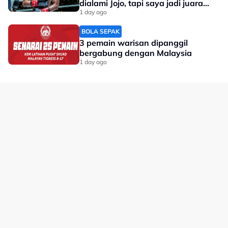
dialami Jojo, tapi saya jadi juara
dunia'
1 day ago
BOLA SEPAK
3 pemain warisan dipanggil
bergabung dengan Malaysia
1 day ago