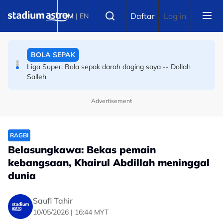
Skip to main content
BOLA SEPAK
Select language
Daftar
Log in
BM
|
EN
Bola sepak Korea Selatan goncang lagi, hiburan seks
sebagai santapan pengadil
BOLA SEPAK
Liga Super: Bola sepak darah daging saya -- Dollah
Salleh
Advertisement
RAGBI
Belasungkawa: Bekas pemain
kebangsaan, Khairul Abdillah meninggal
dunia
Saufi Tahir
10/05/2026 | 16:44 MYT