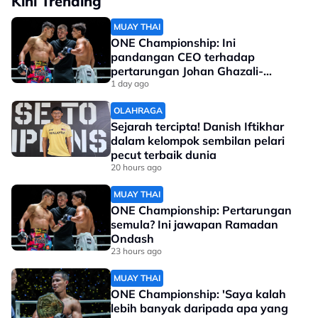
Kini Trending
MUAY THAI
ONE Championship: Ini
pandangan CEO terhadap
pertarungan Johan Ghazali-
Ramadan Ondash
1 day ago
OLAHRAGA
Sejarah tercipta! Danish Iftikhar
dalam kelompok sembilan pelari
pecut terbaik dunia
20 hours ago
MUAY THAI
ONE Championship: Pertarungan
semula? Ini jawapan Ramadan
Ondash
23 hours ago
MUAY THAI
ONE Championship: 'Saya kalah
lebih banyak daripada apa yang