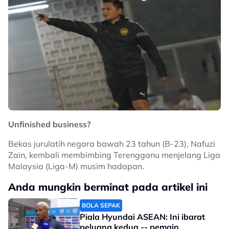
Unfinished business?
Bekas jurulatih negara bawah 23 tahun (B-23), Nafuzi
Zain, kembali membimbing Terengganu menjelang Liga
Malaysia (Liga-M) musim hadapan.
Anda mungkin berminat pada artikel ini
BOLA SEPAK
Piala Hyundai ASEAN: Ini ibarat
peluang kedua -- pemain