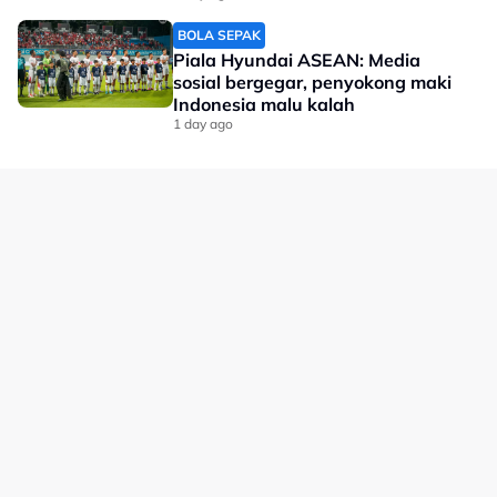
BOLA SEPAK
Piala Hyundai ASEAN: Media
sosial bergegar, penyokong maki
Indonesia malu kalah
1 day ago