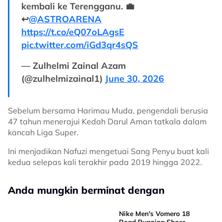
kembali ke Terengganu. 💼
↩️
@ASTROARENA
https://t.co/eQ07oLAgsE
pic.twitter.com/iGd3qr4sQS
— Zulhelmi Zainal Azam
(@zulhelmizainal1)
June 30, 2026
Sebelum bersama Harimau Muda, pengendali berusia
47 tahun menerajui Kedah Darul Aman tatkala dalam
kancah Liga Super.
Ini menjadikan Nafuzi mengetuai Sang Penyu buat kali
kedua selepas kali terakhir pada 2019 hingga 2022.
Anda mungkin berminat dengan
Nike Men's Vomero 18
Road Running Shoes -