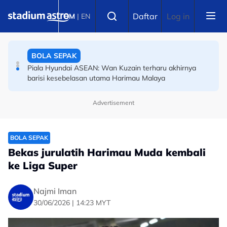
Skip to main content
SUKAN ASIA
Select language
Daftar
Log in
BM
|
EN
Sukan Asia 2026: Kembali tunggang kuda selepas 15
tahun, ibu empat anak kini taruhan ekuestrian Malaysia
di Aichi-Nagoya
BOLA SEPAK
Piala Hyundai ASEAN: Wan Kuzain terharu akhirnya
barisi kesebelasan utama Harimau Malaya
Advertisement
BOLA SEPAK
Bekas jurulatih Harimau Muda kembali
ke Liga Super
Najmi Iman
30/06/2026 | 14:23 MYT