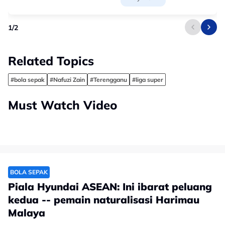
1
/
2
Related Topics
#bola sepak
#Nafuzi Zain
#Terengganu
#liga super
Must Watch Video
BOLA SEPAK
Piala Hyundai ASEAN: Ini ibarat peluang
kedua -- pemain naturalisasi Harimau
Malaya