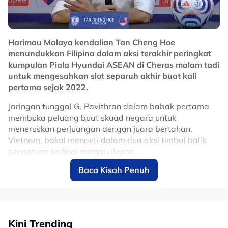
anda dapat melihat ia penuh, hanya itulah yang kami
harapkan, iaitu sokongan dan setiap mesej positif yang
datang bersamanya amat bermakna buat kami.
Harimau Malaya kendalian Tan Cheng Hoe
"Sesiapa sahaja yang menyokong kami, kami akan
menundukkan Filipina dalam aksi terakhir peringkat
menerimanya dan setakat ini ia amat baik."
kumpulan Piala Hyundai ASEAN di Cheras malam tadi
untuk mengesahkan slot separuh akhir buat kali
No node context available.
pertama sejak 2022.
Related Topics
Jaringan tunggal G. Pavithran dalam babak pertama
#bola sepak
#Piala Hyundai ASEAN
#Harimau Malaya
membuka peluang buat skuad negara untuk
meneruskan perjuangan dengan juara bertahan,
#Wan Kuzain Wan Kamal
Vietnam, bakal menanti dalam dua aksi timbal balik
penentuan ke final minggu depan.
Baca Kisah Penuh
Bagi ketua jurulatih interim Harimau Malaya, Tan
Cheng Hoe, peluang layak ke separuh akhir kejohanan
itu adalah satu perkara menakjubkan, lebih-lebih lagi
dengan krisis persiapan yang kurang sempurna dan
masalah pelepasan pemain menjelang kejohanan itu.
Kini Trending