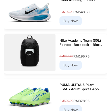
White [HM6803-109]
RM548.58
RM799.00
Buy Now
Nike Academy Team (30L)
Football Backpack - Black
[DV0761-011]
RM195.75
RM295.75
Buy Now
PUMA ULTRA 5 PLAY
FG/AG Adult Spikes Apple
Green Grass Football
10768903 [Le Mai.com]
RM378.95
RM599.99
Buy Now