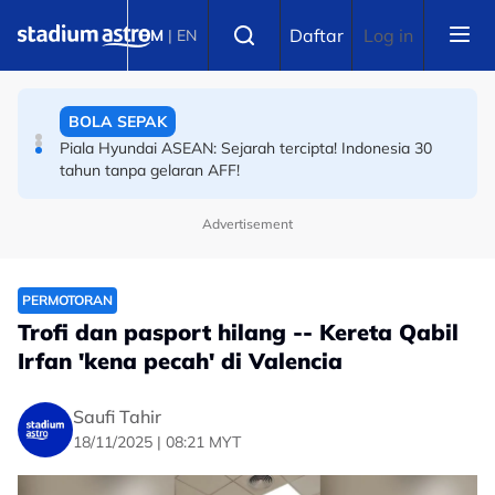
Skip to main content
BADMINTON
Select language
Daftar
Log in
BM
|
EN
Final Masters Korea: Eksperimen berjaya! Beregu
'scratch pair' negara juara!
BOLA SEPAK
Piala Hyundai ASEAN: Sejarah tercipta! Indonesia 30
tahun tanpa gelaran AFF!
Advertisement
PERMOTORAN
Trofi dan pasport hilang -- Kereta Qabil
Irfan 'kena pecah' di Valencia
Saufi Tahir
18/11/2025 | 08:21 MYT