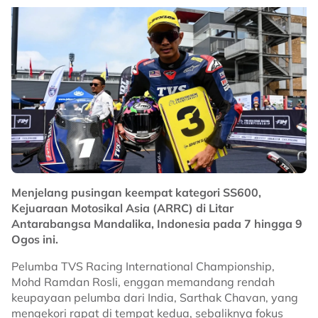
membrek, pengurusan tayar serta membuat keputusan
ketika berada di bawah tekanan.
Dengan hanya satu slot dipertaruhkan ke Aichi-
Nagoya, Naquib sedar setiap sesi latihan menjadi
penentu dalam merealisasikan impiannya untuk
membawa cabaran Malaysia dalam acara e-sukan
yang semakin mendapat perhatian di pentas sukan
antarabangsa.
No node context available.
Related Topics
Menjelang pusingan keempat kategori SS600,
#E-Sukan
#permotoran
#Sukan Asia
Kejuaraan Motosikal Asia (ARRC) di Litar
Antarabangsa Mandalika, Indonesia pada 7 hingga 9
Ogos ini.
Pelumba TVS Racing International Championship,
Mohd Ramdan Rosli, enggan memandang rendah
keupayaan pelumba dari India, Sarthak Chavan, yang
mengekori rapat di tempat kedua, sebaliknya fokus