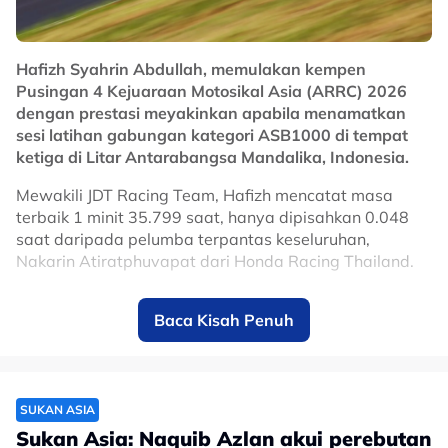
Hafizh Syahrin Abdullah, memulakan kempen
Pusingan 4 Kejuaraan Motosikal Asia (ARRC) 2026
dengan prestasi meyakinkan apabila menamatkan
sesi latihan gabungan kategori ASB1000 di tempat
ketiga di Litar Antarabangsa Mandalika, Indonesia.
Mewakili JDT Racing Team, Hafizh mencatat masa
terbaik 1 minit 35.799 saat, hanya dipisahkan 0.048
saat daripada pelumba terpantas keseluruhan,
Nakarin Atiratphuvapat dari Honda Racing Thailand.
Nakarin mengungguli carta dengan catatan 1:35.751
Baca Kisah Penuh
saat, manakala Keito Abe dari SDG HARC-PRO Honda
Philippines berada di kedudukan kedua menerusi masa
1:35.788 saat.
Hafizh memulakan hari dengan cukup cemerlang
SUKAN ASIA
apabila muncul pelumba terpantas dalam sesi latihan
Sukan Asia: Naquib Azlan akui perebutan
bebas pertama, sekali gus menjadi satu-satunya