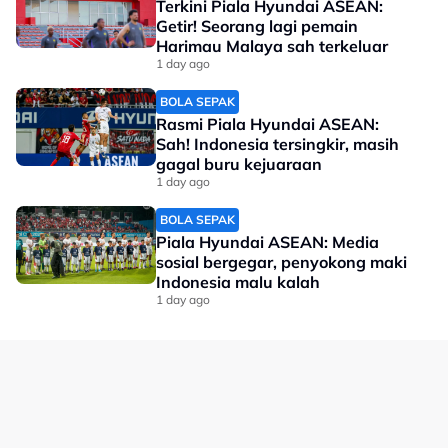
Terkini Piala Hyundai ASEAN:
Getir! Seorang lagi pemain
Harimau Malaya sah terkeluar
1 day ago
BOLA SEPAK
Rasmi Piala Hyundai ASEAN:
Sah! Indonesia tersingkir, masih
gagal buru kejuaraan
1 day ago
"Litar Mandalika tidak begitu teknikal, lebih kepada
kelajuan, jadi jentera yang baik memainkan peranan
BOLA SEPAK
utama.
Piala Hyundai ASEAN: Media
sosial bergegar, penyokong maki
"Saya fokus pada perlumbaan 'Practice' pertama pada
Indonesia malu kalah
Jumaat ini untuk melihat dimana kedudukan saya,
1 day ago
sasaran saya semestinya mahu raih podium, tahun lalu
saya menang di litar ini, jadi tahun ini begitu juga"
katanya.
Untuk rekod, Ramdan kini mengumpul 109 mata
meninggalkan Sarthak di kedudukan kedua dengan 80
mata.