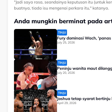
"Jadi saya rasa, seandainya keputusan itu (untuk k
buatnya, tiada isu mengenai perkara itu," katanya.
Anda mungkin berminat pada arti
TINJU
Fury dominasi Wach, 'panas
July 25, 2026
TINJU
Peninju wanita maut dilangg
July 20, 2026
TINJU
Joshua tetap syarat bertinj
April 29, 2026