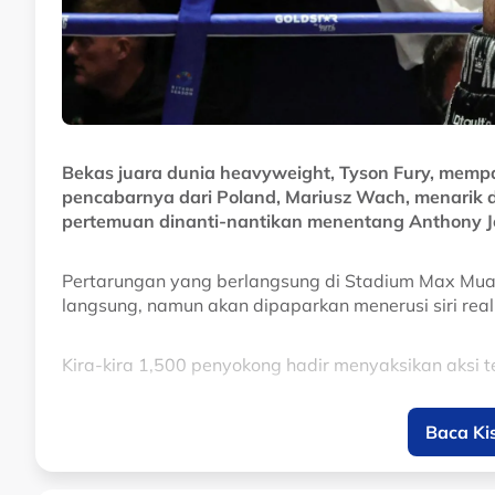
Bekas juara dunia heavyweight, Tyson Fury, mem
pencabarnya dari Poland, Mariusz Wach, menarik 
pertemuan dinanti-nantikan menentang Anthony Jo
Pertarungan yang berlangsung di Stadium Max Muay T
langsung, namun akan dipaparkan menerusi siri realit
Kira-kira 1,500 penyokong hadir menyaksikan aksi t
Fury menguasai pertarungan sejak awal sebelum W
Baca Ki
pusingan kelapan, sekali gus menghadiahkan kemenan