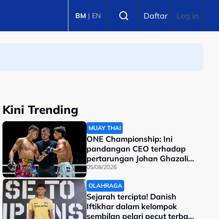
Select language
Daftar
Log in
BM
|
EN
Kini Trending
MUAY THAI
ONE Championship: Ini
pandangan CEO terhadap
pertarungan Johan Ghazali-
Ramadan Ondash
05/08/2026
OLAHRAGA
Sejarah tercipta! Danish
Iftikhar dalam kelompok
sembilan pelari pecut terbaik