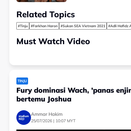
Related Topics
#Tinju
#Farkhan Haron
#Sukan SEA Vietnam 2021
#Adli Hafidz
Must Watch Video
TINJU
Fury dominasi Wach, 'panas enj
bertemu Joshua
Ammar Hakim
25/07/2026 | 10:07 MYT