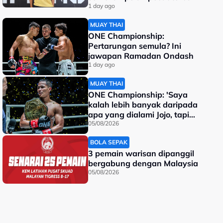
dunia
1 day ago
MUAY THAI
ONE Championship:
Pertarungan semula? Ini
jawapan Ramadan Ondash
1 day ago
MUAY THAI
ONE Championship: 'Saya
kalah lebih banyak daripada
apa yang dialami Jojo, tapi
saya jadi juara dunia'
05/08/2026
BOLA SEPAK
3 pemain warisan dipanggil
bergabung dengan Malaysia
05/08/2026