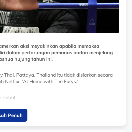
pamerkan aksi meyakinkan apabila memaksa
diri dalam pertarungan pemanas badan menjelang
shua hujung tahun ini.
hai, Pattaya, Thailand itu tidak disiarkan secara
i Netflix, 'At Home with The Furys.'
ersebut.
ach gagal meneruskan saingan ketika permulaan
sah Penuh
gan selesa buat petinju Britain itu.