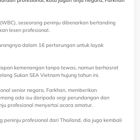
aan profesional, kata jaguh tinju negara, Farkhan
a (WBC), seseorang peninju dibenarkan bertanding
n lesen profesional.
-kurangnya dalam 16 pertarungan untuk layak
n lapan kemenangan tanpa tewas, namun berhasrat
lang Sukan SEA Vietnam hujung tahun ini.
ional senior negara, Farkhan, memberikan
emang ada isu daripada segi perundangan dan
nju profesional menyertai acara amatur.
 peninju profesional dari Thailand, dia juga kembali