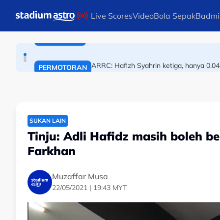
BOLA SEPAK
Skip to main content
Live Scores
Video
Bola Sepak
Badmi
Liga Super: Melaka tagih pengalaman Ape
BOLA SEPAK
ARRC: Hafizh Syahrin ketiga, hanya 0.04
PERMOTORAN
SUKAN LAIN
Tinju: Adli Hafidz masih boleh b
Farkhan
Muzaffar Musa
22/05/2021 | 19:43 MYT