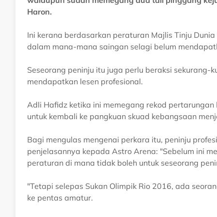
walaupun sudah memegang dua tali pinggang kejuar
Haron.
Ini kerana berdasarkan peraturan Majlis Tinju Duni
dalam mana-mana saingan selagi belum mendapatka
Seseorang peninju itu juga perlu beraksi sekurang
mendapatkan lesen profesional.
Adli Hafidz ketika ini memegang rekod pertarunga
untuk kembali ke pangkuan skuad kebangsaan menje
Bagi mengulas mengenai perkara itu, peninju profes
penjelasannya kepada Astro Arena: "Sebelum ini m
peraturan di mana tidak boleh untuk seseorang peni
"Tetapi selepas Sukan Olimpik Rio 2016, ada seorang
ke pentas amatur.