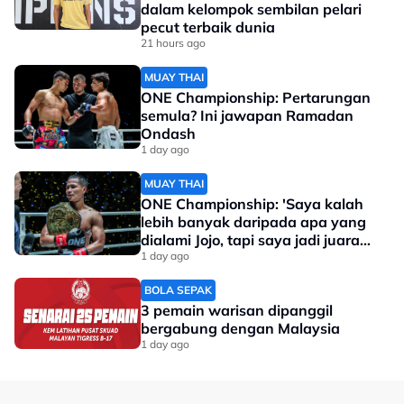
dalam kelompok sembilan pelari
pecut terbaik dunia
21 hours ago
MUAY THAI
ONE Championship: Pertarungan
semula? Ini jawapan Ramadan
Ondash
1 day ago
MUAY THAI
ONE Championship: 'Saya kalah
lebih banyak daripada apa yang
dialami Jojo, tapi saya jadi juara
dunia'
1 day ago
BOLA SEPAK
3 pemain warisan dipanggil
bergabung dengan Malaysia
1 day ago