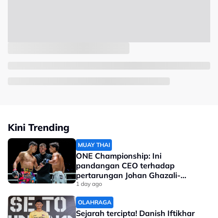
Kini Trending
MUAY THAI
ONE Championship: Ini
pandangan CEO terhadap
pertarungan Johan Ghazali-
Ramadan Ondash
1 day ago
OLAHRAGA
Sejarah tercipta! Danish Iftikhar