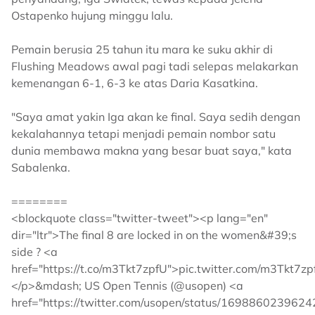
Ostapenko hujung minggu lalu.
Pemain berusia 25 tahun itu mara ke suku akhir di
Flushing Meadows awal pagi tadi selepas melakarkan
kemenangan 6-1, 6-3 ke atas Daria Kasatkina.
"Saya amat yakin Iga akan ke final. Saya sedih dengan
kekalahannya tetapi menjadi pemain nombor satu
dunia membawa makna yang besar buat saya," kata
Sabalenka.
========
<blockquote class="twitter-tweet"><p lang="en"
dir="ltr">The final 8 are locked in on the women&#39;s
side ? <a
href="https://t.co/m3Tkt7zpfU">pic.twitter.com/m3Tkt7z
</p>&mdash; US Open Tennis (@usopen) <a
href="https://twitter.com/usopen/status/169886023962