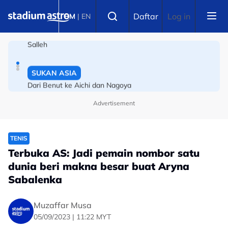
Skip to main content
BOLA SEPAK
Select language
Daftar
Log in
BM
|
EN
Liga Super: Bola sepak darah daging saya -- Dollah
Salleh
SUKAN ASIA
Dari Benut ke Aichi dan Nagoya
Advertisement
TENIS
Terbuka AS: Jadi pemain nombor satu
dunia beri makna besar buat Aryna
Sabalenka
Muzaffar Musa
05/09/2023 | 11:22 MYT