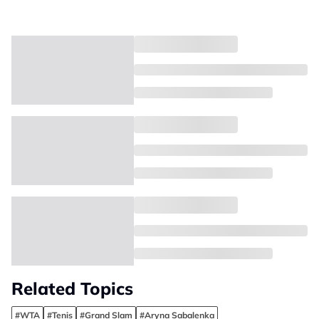
Related Topics
#WTA
#Tenis
#Grand Slam
#Aryna Sabalenka