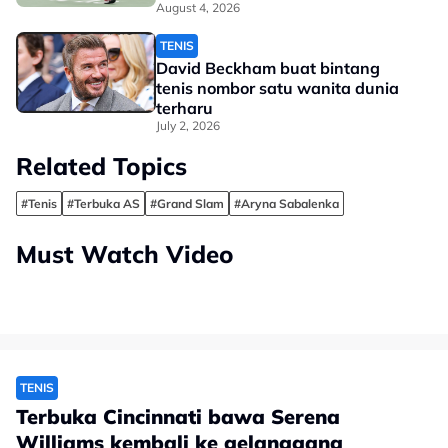
August 4, 2026
TENIS
David Beckham buat bintang
tenis nombor satu wanita dunia
terharu
July 2, 2026
Related Topics
#Tenis
#Terbuka AS
#Grand Slam
#Aryna Sabalenka
Must Watch Video
TENIS
Terbuka Cincinnati bawa Serena
Williams kembali ke gelanggang