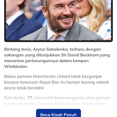
base.
pic.twitter.com/7CvHfpbrN0
— The First Serve (@TheFirstServeAU)
August 3, 2026
Ia, sekali gus menjadi saksi Eala menumpaskan antara
pilihan utama dan bekas ranking pertama dunia.
Bintang tenis, Aryna Sabalenka, terharu dengan
sokongan yang ditunjukkan Sir David Beckham yang
Kejayaan bersejarah itu turut memastikan Eala
menonton pertarungannya dalam kempen
menembusi kelompok 20 pemain terbaik dunia buat
Wimbledon.
kali pertama.
Bekas pemain Manchester United tidak berganjak
No node context available.
biarpun kawasan Royal Box itu hampir kosong sebaik
Related Topics
acara lelaki berakhir.
#Alexandra Eala
#Tenis
Sabalenka, 28, mencatat kemenangan ke atas pemain
kurang ternama, Teodora Kostovic dan dalam pasca
perlawanan itu, dia berterima kasih kepada Beckham -
Baca Kisah Penuh
- yang hadir di samping ibunya, Sandra -- kerana sudi