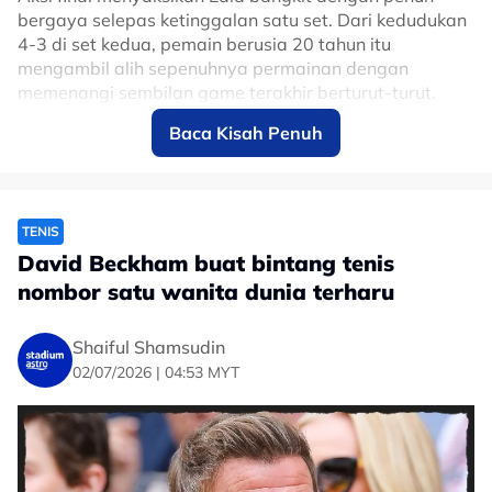
bergaya selepas ketinggalan satu set. Dari kedudukan
4-3 di set kedua, pemain berusia 20 tahun itu
mengambil alih sepenuhnya permainan dengan
memenangi sembilan game terakhir berturut-turut.
Baca Kisah Penuh
Kemenangan itu bukan sahaja menghadiahkan trofi
WTA pertama dalam kariernya, malah melengkapkan
kempen luar biasa selepas menyingkirkan juara
bertahan, Leylah Fernandez, Elina Svitolina dan Naomi
Osaka.
TENIS
David Beckham buat bintang tenis
20 year old 🇵🇭 Alexandra Eala is a first
nombor satu wanita dunia terharu
time WTA singles champion, creating
history taking out the
@mubadaladcopen
Shaiful Shamsudin
500 title def 🇺🇸 Jessica Pegula 4-6, 6-4,
02/07/2026 | 04:53 MYT
6-0.
👉 The 21 year old climbs to a career high
20 in the world with this incredible fan