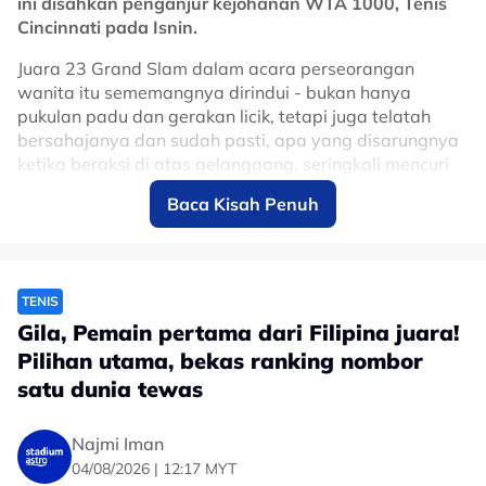
ini disahkan penganjur kejohanan WTA 1000, Tenis
Cincinnati pada Isnin.
Juara 23 Grand Slam dalam acara perseorangan
wanita itu sememangnya dirindui - bukan hanya
pukulan padu dan gerakan licik, tetapi juga telatah
bersahajanya dan sudah pasti, apa yang disarungnya
ketika beraksi di atas gelanggang, seringkali mencuri
tumpuan dan dijadikan rujukan dalam fesyen.
Baca Kisah Penuh
Sepanjang tempoh 4 tahun Serena dalam mode
hibernasi, sensasi Jepun, Naomi Osaka merupakan atlet
yang membawa aura fesyen paling hampir dengan
Serena - sedikit sebanyak, mengubati kerinduan
TENIS
peminat dan mewarnai kejohanan tenis dunia.
Gila, Pemain pertama dari Filipina juara!
Pilihan utama, bekas ranking nombor
Hasrat untuk menyaksikan Serena kembali beraksi
satu dunia tewas
menjadi realiti apabila pemain berusia 44 tahun itu
dianugerahkan tiket wildcard untuk bergandingan
bersama kakaknya, Venus Williams dalam acara
Najmi Iman
beregu.
04/08/2026 | 12:17 MYT