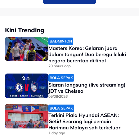
datang melihat aksinya.
Kini Trending
BADMINTON
Masters Korea: Gelaran juara
dalam tangan! Dua beregu lelaki
negara berentap di final
20 hours ago
BOLA SEPAK
Siaran langsung (live streaming)
No node context available.
JDT vs Chelsea
Related Topics
05/08/2026
BOLA SEPAK
#Tenis
#Wimbledon
Terkini Piala Hyundai ASEAN:
Getir! Seorang lagi pemain
Harimau Malaya sah terkeluar
1 day ago