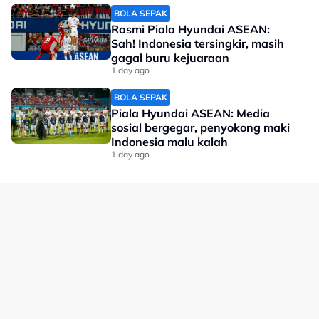
BOLA SEPAK
Rasmi Piala Hyundai ASEAN:
Sah! Indonesia tersingkir, masih
gagal buru kejuaraan
1 day ago
BOLA SEPAK
Piala Hyundai ASEAN: Media
sosial bergegar, penyokong maki
Indonesia malu kalah
1 day ago