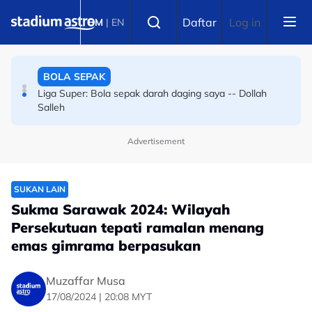
Skip to main content
BOLA SEPAK
Select language
Daftar
Log in
BM
|
EN
Bola sepak Korea Selatan goncang lagi, hiburan seks
sebagai santapan pengadil
BOLA SEPAK
Liga Super: Bola sepak darah daging saya -- Dollah
Salleh
Advertisement
SUKAN LAIN
Sukma Sarawak 2024: Wilayah
Persekutuan tepati ramalan menang
emas gimrama berpasukan
Muzaffar Musa
17/08/2024 | 20:08 MYT