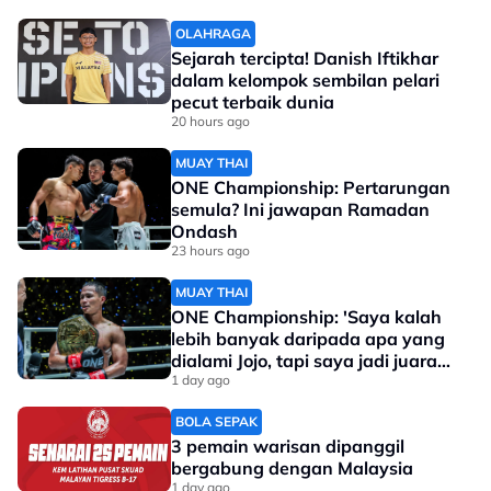
OLAHRAGA
Sejarah tercipta! Danish Iftikhar
dalam kelompok sembilan pelari
pecut terbaik dunia
20 hours ago
MUAY THAI
ONE Championship: Pertarungan
semula? Ini jawapan Ramadan
Ondash
23 hours ago
MUAY THAI
ONE Championship: 'Saya kalah
lebih banyak daripada apa yang
dialami Jojo, tapi saya jadi juara
dunia'
1 day ago
BOLA SEPAK
3 pemain warisan dipanggil
bergabung dengan Malaysia
1 day ago