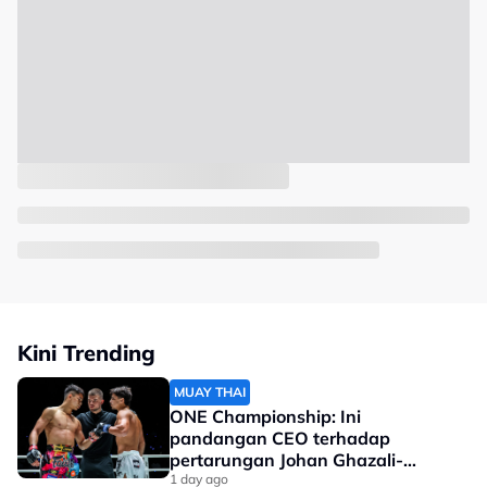
Kini Trending
MUAY THAI
ONE Championship: Ini
pandangan CEO terhadap
pertarungan Johan Ghazali-
Ramadan Ondash
1 day ago