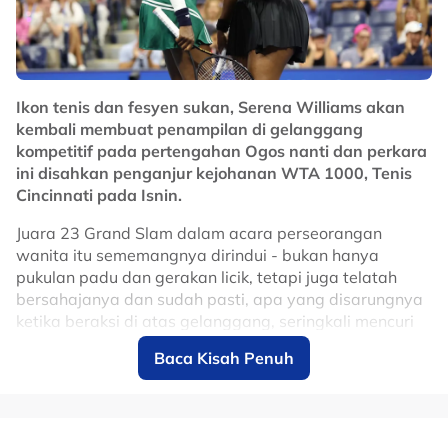
Ikon tenis dan fesyen sukan, Serena Williams akan
kembali membuat penampilan di gelanggang
kompetitif pada pertengahan Ogos nanti dan perkara
ini disahkan penganjur kejohanan WTA 1000, Tenis
Cincinnati pada Isnin.
Juara 23 Grand Slam dalam acara perseorangan
wanita itu sememangnya dirindui - bukan hanya
pukulan padu dan gerakan licik, tetapi juga telatah
bersahajanya dan sudah pasti, apa yang disarungnya
ketika beraksi di atas gelanggang, seringkali mencuri
tumpuan dan dijadikan rujukan dalam fesyen.
Baca Kisah Penuh
Sepanjang tempoh 4 tahun Serena dalam mode
hibernasi, sensasi Jepun, Naomi Osaka merupakan atlet
yang membawa aura fesyen paling hampir dengan
Serena - sedikit sebanyak, mengubati kerinduan