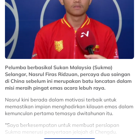
Bertanding dengan status selaku atlet Program Podium
nyata memberi tekanan, namun mereka berharap
mampu lakukan terjunan konsisten dalam temasya
dwitahunan itu kali ini.
Sukma Sarawak 2024 menyaksikan Nurqayyum unggul
dengan dua emas dua gangsa manakala Rui Jie
menggondol satu emas dan satu perak.
"Banyak aspek yang perlu dilakukan untuk capai
konsisten, sebagaimana prestasi ketika latihan dan
Pelumba berbasikal Sukan Malaysia (Sukma)
pertandingan tak sama.
Selangor, Nasrul Firas Ridzuan, percaya dua saingan
di China sebelum ini merupakan batu loncatan dalam
"Kami kena tajamkan lagi teknik dan banyak yang perlu
misi meraih pingat emas acara lebuh raya.
diberi perhatian bagi mencapai tahap konsisten.
Nasrul kini berada dalam motivasi terbaik untuk
"Sukma adalah batu loncatan untuk saya menghadapi
memastikan impian menghadirkan kilauan emas dalam
Sukan Asia," kata Rui Jie.
kemunculan pertama temasya dwitahunan itu.
No node context available.
"Saya berkesempatan untuk membuat persiapan
Related Topics
Sukma menerusi penyertaan jelajah di Chengdu.