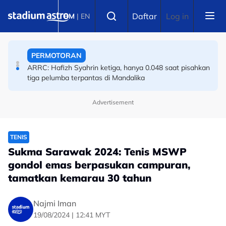
Skip to main content
PERMOTORAN
Select language
Daftar
Log in
BM
|
EN
ARRC: Hafizh Syahrin ketiga, hanya 0.048 saat pisahkan
tiga pelumba terpantas di Mandalika
ANGKAT BERAT
Angkat berat rayu dipertandingkan dalam MSSM
Advertisement
TENIS
Sukma Sarawak 2024: Tenis MSWP
gondol emas berpasukan campuran,
tamatkan kemarau 30 tahun
Najmi Iman
19/08/2024 | 12:41 MYT