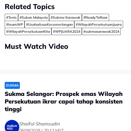
Related Topics
#Tenis
#Sukan Malaysia
#Sukma Sarawak
#ReadyToRoar
#teamWP
#UsahaAsasKecemerlangan
#WilayahPersekutuanJuara
#WilayahPersekutuanKita
#WPJUARA2024
#sukmasarawak2024
Must Watch Video
SUKMA
Sukma Selangor: Prospek emas Wilayah
Persekutuan ikrar capai tahap konsisten
tinggi
Shaiful Shamsudin
06/08/2026 | 20:17 MYT