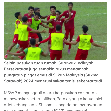
Selain pasukan tuan rumah, Sarawak, Wilayah
Persekutuan juga semakin rakus menambah
pungutan pingat emas di Sukan Malaysia (Sukma
Sarawak) 2024 menerusi sukan tenis, sebentar tadi.
MSWP mengungguli acara berpasukan campuran
menewaskan seteru pilihan, Perak, yang diketuai oleh
atlet kebangsaan, Shihomi Leong dalam perlawanan
akhir menyaksikan skuad MSWP memenangi