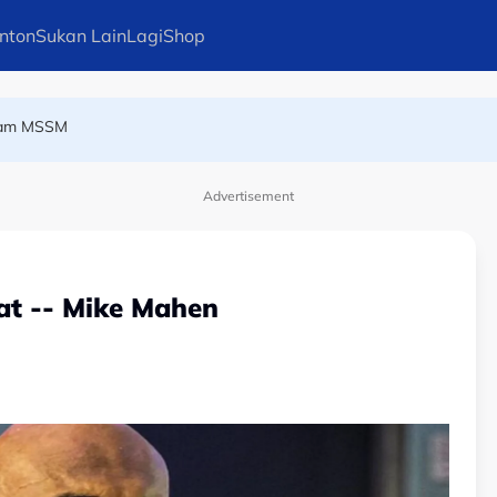
nton
Sukan Lain
Lagi
Shop
8 saat pisahkan tiga pelumba terpantas di Mandalika
alam MSSM
Advertisement
at -- Mike Mahen