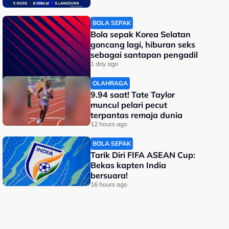
BOLA SEPAK
Bola sepak Korea Selatan
goncang lagi, hiburan seks
sebagai santapan pengadil
1 day ago
OLAHRAGA
9.94 saat! Tate Taylor
muncul pelari pecut
terpantas remaja dunia
12 hours ago
BOLA SEPAK
Tarik Diri FIFA ASEAN Cup:
Bekas kapten India
bersuara!
16 hours ago