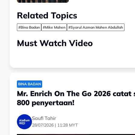
Related Topics
#Bina Badan
#Mike Mahen
#Syarul Azman Mahen Abdullah
Must Watch Video
BINA BADAN
Mr. Enrich On The Go 2026 cata
800 penyertaan!
Saufi Tahir
28/07/2026 | 11:28 MYT