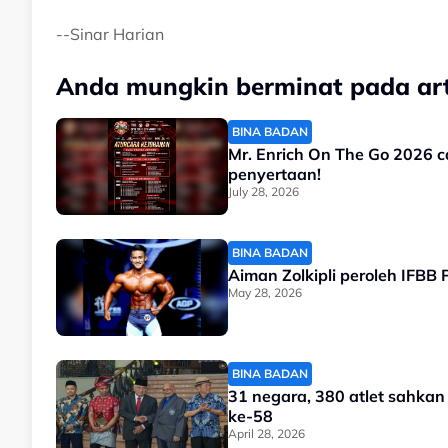
--Sinar Harian
Anda mungkin berminat pada arti
BINA BADAN
Mr. Enrich On The Go 2026 
penyertaan!
July 28, 2026
BINA BADAN
Aiman Zolkipli peroleh IFBB 
May 28, 2026
BINA BADAN
31 negara, 380 atlet sahka
ke-58
April 28, 2026