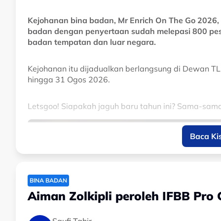
Kejohanan bina badan, Mr Enrich On The Go 2026, 
badan dengan penyertaan sudah melepasi 800 pese
badan tempatan dan luar negara.
Kejohanan itu dijadualkan berlangsung di Dewan T
hingga 31 Ogos 2026.
Letsgoo! Siapakah jaguh baru tahun ini? Sama-sama 
Baca Ki
BINA BADAN
Aiman Zolkipli peroleh IFBB Pro 