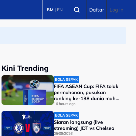
Select language
Daftar
Log in
BM
|
EN
Kini Trending
BOLA SEPAK
FIFA ASEAN Cup: FIFA tolak
permohonan, pasukan
ranking ke-138 dunia mahu
tarik diri?
16 hours ago
BOLA SEPAK
Siaran langsung (live
streaming) JDT vs Chelsea
05/08/2026