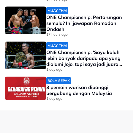
MUAY THAI
ONE Championship: Pertarungan
semula? Ini jawapan Ramadan
Ondash
17 hours ago
MUAY THAI
ONE Championship: 'Saya kalah
lebih banyak daripada apa yang
dialami Jojo, tapi saya jadi juara
dunia'
1 day ago
BOLA SEPAK
3 pemain warisan dipanggil
bergabung dengan Malaysia
1 day ago