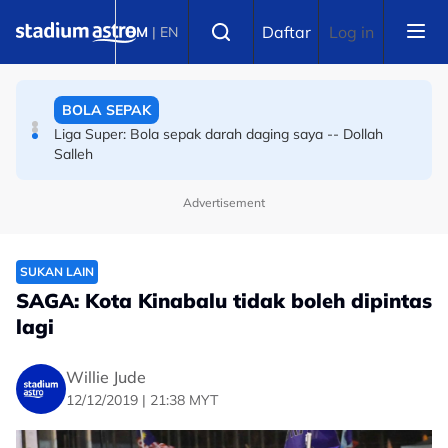
Skip to main content
BOLA SEPAK
Select language
Daftar
Log in
BM
|
EN
Bola sepak Korea Selatan goncang lagi, hiburan seks
sebagai santapan pengadil
BOLA SEPAK
Liga Super: Bola sepak darah daging saya -- Dollah
Salleh
Advertisement
SUKAN LAIN
SAGA: Kota Kinabalu tidak boleh dipintas
lagi
Willie Jude
12/12/2019 | 21:38 MYT