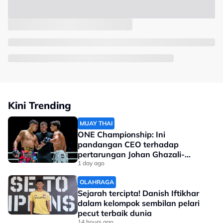
Kini Trending
MUAY THAI
ONE Championship: Ini
pandangan CEO terhadap
pertarungan Johan Ghazali-
Ramadan Ondash
1 day ago
OLAHRAGA
Sejarah tercipta! Danish Iftikhar
dalam kelompok sembilan pelari
pecut terbaik dunia
14 hours ago