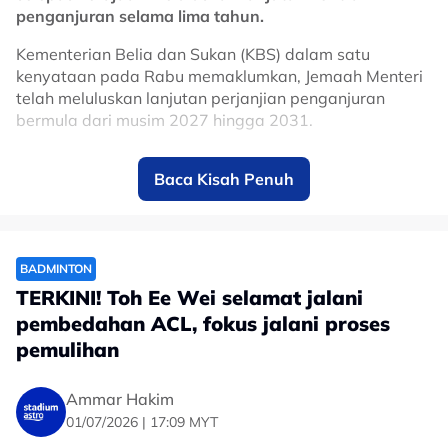
penganjuran selama lima tahun.
Kementerian Belia dan Sukan (KBS) dalam satu
kenyataan pada Rabu memaklumkan, Jemaah Menteri
telah meluluskan lanjutan perjanjian penganjuran
bermula dari musim 2027 hingga 2031.
Keputusan itu memastikan Malaysia terus kekal dalam
Baca Kisah Penuh
kalendar MotoGP, sekali gus mengukuhkan kedudukan
Sepang sebagai antara litar ikonik dalam kejuaraan
perlumbaan motosikal paling berprestij di dunia.
Litar Antarabangsa Sepang mula menjadi tuan rumah
BADMINTON
MotoGP pada 1999 dan hanya terlepas menganjurkan
TERKINI! Toh Ee Wei selamat jalani
perlumbaan pada musim 2020 serta 2021 susulan
pembedahan ACL, fokus jalani proses
pandemik COVID-19.
pemulihan
Sepanjang lebih dua dekad penganjurannya, Grand
Prix Malaysia berjaya menarik kehadiran ratusan ribu
Ammar Hakim
peminat dari dalam dan luar negara, selain memberi
01/07/2026 | 17:09 MYT
impak positif kepada sektor pelancongan, ekonomi dan