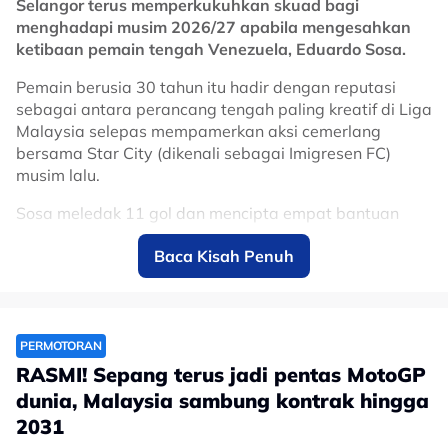
Selangor terus memperkukuhkan skuad bagi
menghadapi musim 2026/27 apabila mengesahkan
ketibaan pemain tengah Venezuela, Eduardo Sosa.
Pemain berusia 30 tahun itu hadir dengan reputasi
sebagai antara perancang tengah paling kreatif di Liga
Malaysia selepas mempamerkan aksi cemerlang
bersama Star City (dikenali sebagai Imigresen FC)
musim lalu.
Sosa meledak 11 gol dan mencipta empat bantuan
jaringan, sekali gus muncul antara pemain import
Baca Kisah Penuh
paling menyerlah dalam saingan domestik.
Kehadirannya dijangka menambah dimensi baharu
kepada jentera tengah Gergasi Merah menerusi
kreativiti, kawalan permainan dan kebolehan
PERMOTORAN
menghasilkan hantaran yang mampu memecahkan
RASMI! Sepang terus jadi pentas MotoGP
benteng pertahanan lawan.
dunia, Malaysia sambung kontrak hingga
Sebelum berhijrah ke Malaysia, Sosa turut memiliki
2031
pengalaman beraksi di Amerika Syarikat bersama