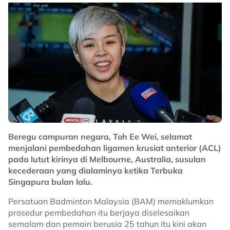
pembangunan industri sukan permotoran tempatan.
Bagaimanapun, KBS tidak mendedahkan jumlah kos
yang akan ditanggung kerajaan bagi menganjurkan
perlumbaan tersebut di bawah perjanjian baharu.
Sebelum ini, beberapa pegawai memaklumkan
bahawa yuran penganjuran MotoGP meningkat antara
10 hingga 15 peratus selepas kontrak terdahulu
diperbaharui pada 2024.
Lanjutan kontrak sehingga 2031 dijangka memberi
manfaat besar kepada Malaysia dalam usaha
Beregu campuran negara, Toh Ee Wei, selamat
memperkukuhkan reputasi negara sebagai destinasi
menjalani pembedahan ligamen krusiat anterior (ACL)
utama sukan permotoran dunia, selain terus
pada lutut kirinya di Melbourne, Australia, susulan
merancakkan ekonomi menerusi kemasukan pelancong
kecederaan yang dialaminya ketika Terbuka
dan penganjuran acara bertaraf antarabangsa di Litar
Singapura bulan lalu.
Antarabangsa Sepang.
Persatuan Badminton Malaysia (BAM) memaklumkan
No node context available.
prosedur pembedahan itu berjaya diselesaikan
Related Topics
semalam dan pemain berusia 25 tahun itu kini akan