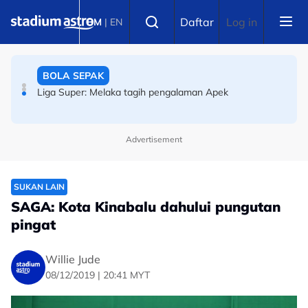
Skip to main content
BOLA SEPAK
Select language
Daftar
Log in
BM
|
EN
Liga Super: Melaka tagih pengalaman Apek
PERMOTORAN
ARRC: Hafizh Syahrin ketiga, hanya 0.048 saat pisahkan
tiga pelumba terpantas di Mandalika
Advertisement
SUKAN LAIN
SAGA: Kota Kinabalu dahului pungutan
pingat
Willie Jude
08/12/2019 | 20:41 MYT