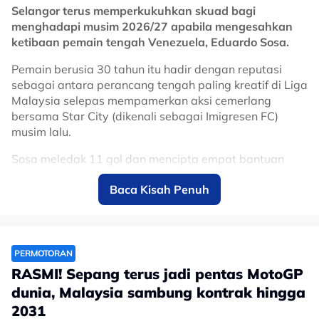
Selangor terus memperkukuhkan skuad bagi
menghadapi musim 2026/27 apabila mengesahkan
ketibaan pemain tengah Venezuela, Eduardo Sosa.
Pemain berusia 30 tahun itu hadir dengan reputasi
sebagai antara perancang tengah paling kreatif di Liga
Malaysia selepas mempamerkan aksi cemerlang
bersama Star City (dikenali sebagai Imigresen FC)
musim lalu.
Sosa meledak 11 gol dan mencipta empat bantuan
jaringan, sekali gus muncul antara pemain import
Baca Kisah Penuh
paling menyerlah dalam saingan domestik.
Kehadirannya dijangka menambah dimensi baharu
kepada jentera tengah Gergasi Merah menerusi
kreativiti, kawalan permainan dan kebolehan
PERMOTORAN
menghasilkan hantaran yang mampu memecahkan
RASMI! Sepang terus jadi pentas MotoGP
benteng pertahanan lawan.
dunia, Malaysia sambung kontrak hingga
Sebelum berhijrah ke Malaysia, Sosa turut memiliki
2031