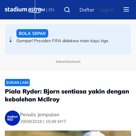
Skip to main content
Select language
BOLA SEPAK
Daftar
Log in
BM
|
EN
Gempar! Presiden FIFA didakwa main kayu tiga
BINA BADAN
894 penyertaan! Perkembangan bina badan semakin
menular
Advertisement
SUKAN LAIN
Piala Ryder: Bjorn sentiasa yakin dengan
kebolehan McIlroy
Penulis Jemputan
29/09/2018 | 10:49 MYT