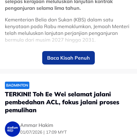
selepas kerajaan meluluskan lanjutan kontrak
penganjuran selama lima tahun.
Kementerian Belia dan Sukan (KBS) dalam satu
kenyataan pada Rabu memaklumkan, Jemaah Menteri
telah meluluskan lanjutan perjanjian penganjuran
bermula dari musim 2027 hingga 2031.
Keputusan itu memastikan Malaysia terus kekal dalam
Baca Kisah Penuh
kalendar MotoGP, sekali gus mengukuhkan kedudukan
Sepang sebagai antara litar ikonik dalam kejuaraan
perlumbaan motosikal paling berprestij di dunia.
Litar Antarabangsa Sepang mula menjadi tuan rumah
BADMINTON
MotoGP pada 1999 dan hanya terlepas menganjurkan
TERKINI! Toh Ee Wei selamat jalani
perlumbaan pada musim 2020 serta 2021 susulan
pembedahan ACL, fokus jalani proses
pandemik COVID-19.
pemulihan
Sepanjang lebih dua dekad penganjurannya, Grand
Prix Malaysia berjaya menarik kehadiran ratusan ribu
Ammar Hakim
peminat dari dalam dan luar negara, selain memberi
01/07/2026 | 17:09 MYT
impak positif kepada sektor pelancongan, ekonomi dan