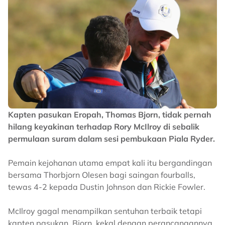
Kapten pasukan Eropah, Thomas Bjorn, tidak pernah
hilang keyakinan terhadap Rory McIlroy di sebalik
permulaan suram dalam sesi pembukaan Piala Ryder.
Pemain kejohanan utama empat kali itu bergandingan
bersama Thorbjorn Olesen bagi saingan fourballs,
tewas 4-2 kepada Dustin Johnson dan Rickie Fowler.
McIlroy gagal menampilkan sentuhan terbaik tetapi
kapten pasukan, Bjorn, kekal dengan perancangannya