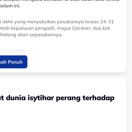
elum ini.
saat akhir yang menyaksikan pasukannya tewas 24-31
tah keputusan pengadil, Angus Gardner, dua kali
ihalang akan sepasukannya.
n Australia.
sah Penuh
atch suspension after admitting
wing Argentina's Nations Championship
 Pumas, with the flyhalf now set to miss key
 dunia isytihar perang terhadap
August 5, 2026