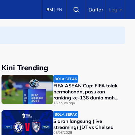
Select language
Daftar
Log in
BM
|
EN
Kini Trending
BOLA SEPAK
FIFA ASEAN Cup: FIFA tolak
permohonan, pasukan
ranking ke-138 dunia mahu
tarik diri?
16 hours ago
BOLA SEPAK
Siaran langsung (live
streaming) JDT vs Chelsea
05/08/2026