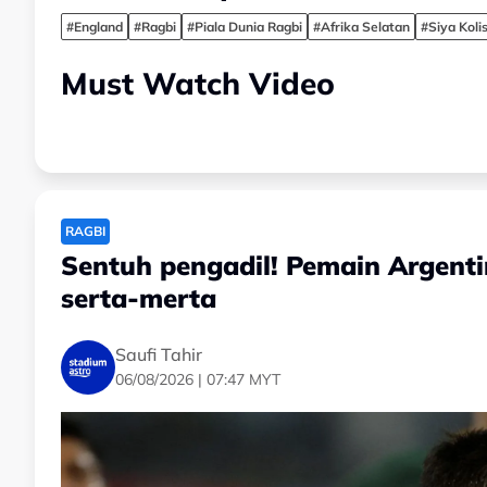
#England
#Ragbi
#Piala Dunia Ragbi
#Afrika Selatan
#Siya Kolis
Must Watch Video
RAGBI
Sentuh pengadil! Pemain Argent
serta-merta
Saufi Tahir
06/08/2026 | 07:47 MYT