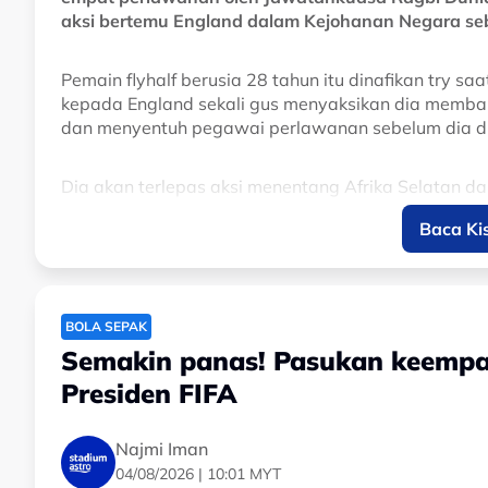
aksi bertemu England dalam Kejohanan Negara seb
Pemain flyhalf berusia 28 tahun itu dinafikan try 
kepada England sekali gus menyaksikan dia memban
dan menyentuh pegawai perlawanan sebelum dia d
Dia akan terlepas aksi menentang Afrika Selatan da
Baca Ki
Tomás Albornoz has been handed a four-m
misconduct towards match officials follo
clash against England on 18 July.
BOLA SEPAK
The sanction is a significant blow for Los
Semakin panas! Pasukan keempat
fixtures…
pic.twitter.com/MChEu4bEFT
Presiden FIFA
— All Things Rugby (@AllThingsRugbyX)
Najmi Iman
04/08/2026 | 10:01 MYT