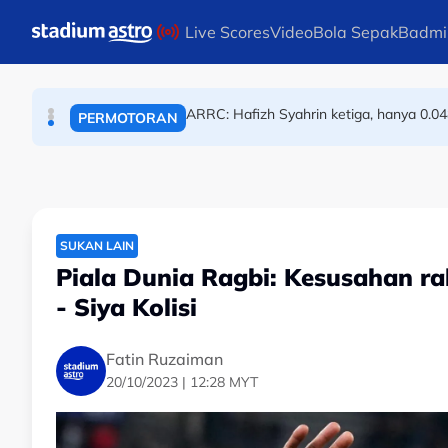
BOLA SEPAK
Skip to main content
Live Scores
Video
Bola Sepak
Badmi
ARRC: Hafizh Syahrin ketiga, hanya 0.04
PERMOTORAN
Angkat berat rayu dipertandingkan d
ANGKAT BERAT
SUKAN LAIN
Piala Dunia Ragbi: Kesusahan rak
- Siya Kolisi
Fatin Ruzaiman
20/10/2023 | 12:28 MYT