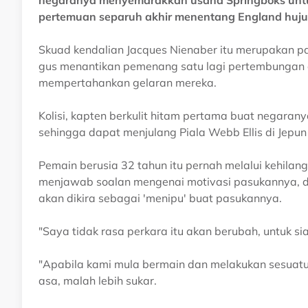
negaranya menyemarakkan usaha Springboks untu
pertemuan separuh akhir menentang England hujun
Skuad kendalian Jacques Nienaber itu merupakan pas
gus menantikan pemenang satu lagi pertembungan 
mempertahankan gelaran mereka.
Kolisi, kapten berkulit hitam pertama buat negara
sehingga dapat menjulang Piala Webb Ellis di Jepun
Pemain berusia 32 tahun itu pernah melalui kehila
menjawab soalan mengenai motivasi pasukannya, d
akan dikira sebagai 'menipu' buat pasukannya.
"Saya tidak rasa perkara itu akan berubah, untuk si
"Apabila kami mula bermain dan melakukan sesuatu 
asa, malah lebih sukar.