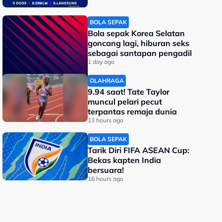
BOLA SEPAK
Bola sepak Korea Selatan
goncang lagi, hiburan seks
sebagai santapan pengadil
1 day ago
OLAHRAGA
9.94 saat! Tate Taylor
muncul pelari pecut
terpantas remaja dunia
13 hours ago
BOLA SEPAK
Tarik Diri FIFA ASEAN Cup:
Bekas kapten India
bersuara!
16 hours ago