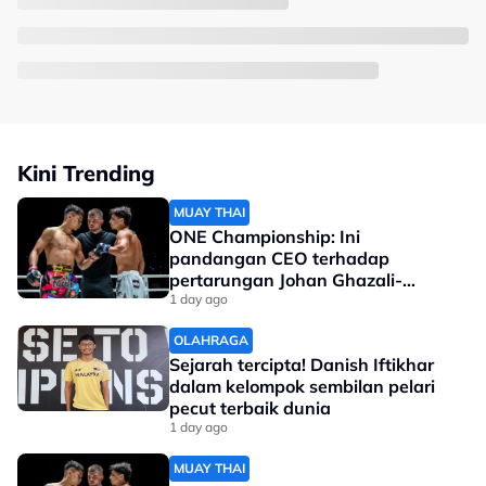
Kini Trending
MUAY THAI
ONE Championship: Ini
pandangan CEO terhadap
pertarungan Johan Ghazali-
Ramadan Ondash
1 day ago
OLAHRAGA
Sejarah tercipta! Danish Iftikhar
dalam kelompok sembilan pelari
pecut terbaik dunia
1 day ago
MUAY THAI