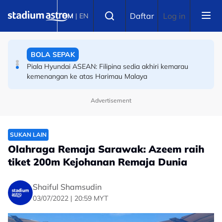
Skip to main content
OLAHRAGA
Select language
Daftar
Log in
BM
|
EN
(Terkini) Danish Iftikhar muncul antara lapan pelari pecut
remaja terbaik dunia
BOLA SEPAK
Piala Hyundai ASEAN: Filipina sedia akhiri kemarau
kemenangan ke atas Harimau Malaya
Advertisement
SUKAN LAIN
Olahraga Remaja Sarawak: Azeem raih
tiket 200m Kejohanan Remaja Dunia
Shaiful Shamsudin
03/07/2022 | 20:59 MYT