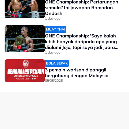
ONE Championship: Pertarungan
semula? Ini jawapan Ramadan
Ondash
1 day ago
MUAY THAI
ONE Championship: 'Saya kalah
lebih banyak daripada apa yang
dialami Jojo, tapi saya jadi juara
dunia'
1 day ago
BOLA SEPAK
3 pemain warisan dipanggil
bergabung dengan Malaysia
05/08/2026