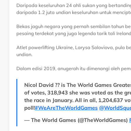
Daripada keseluruhan 24 ahli sukan yang bertandin
daripada 1.2 juta undian keseluruhan untuk mencipt
Bekas jaguh negara yang pernah sembilan tahun ber
pesaing terdekat yang juga legenda tarik tali Irelan
Atlet powerlifting Ukraine, Larysa Soloviova, pula
undian.
Dalam edisi 2019, anugerah itu dimenangi oleh pemai
Nicol David ?? is The World Games Greate
of votes, 318,943 she was voted as the gre
the race in January. All in all, 1,204,637 v
poll!
#WeAreTheWorldGames
@WorldSqu
— The World Games (@TheWorldGames)