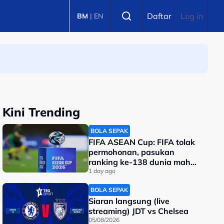
Select language
Daftar
Log in
BM
|
EN
Kini Trending
BOLA SEPAK
FIFA ASEAN Cup: FIFA tolak
permohonan, pasukan
ranking ke-138 dunia mahu
tarik diri?
1 day ago
BOLA SEPAK
Siaran langsung (live
streaming) JDT vs Chelsea
05/08/2026