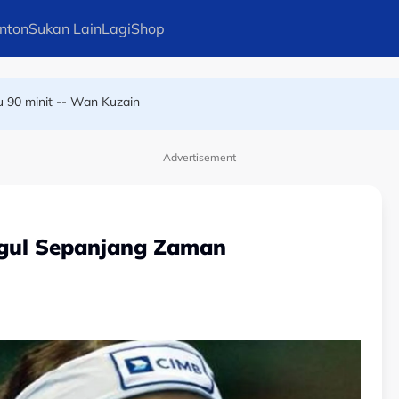
nton
Sukan Lain
Lagi
Shop
u 90 minit -- Wan Kuzain
 melangkah ke final
Advertisement
nggul Sepanjang Zaman