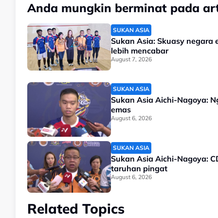
Anda mungkin berminat pada arti
SUKAN ASIA
Sukan Asia: Skuasy negara e
lebih mencabar
August 7, 2026
SUKAN ASIA
Sukan Asia Aichi-Nagoya: N
emas
August 6, 2026
SUKAN ASIA
Sukan Asia Aichi-Nagoya: C
taruhan pingat
August 6, 2026
Related Topics