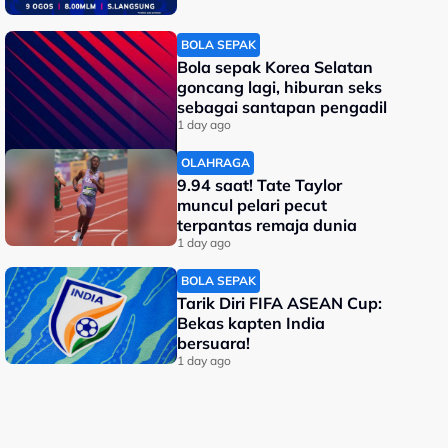
BOLA SEPAK
Bola sepak Korea Selatan
goncang lagi, hiburan seks
sebagai santapan pengadil
1 day ago
OLAHRAGA
9.94 saat! Tate Taylor
muncul pelari pecut
terpantas remaja dunia
1 day ago
BOLA SEPAK
Tarik Diri FIFA ASEAN Cup:
Bekas kapten India
bersuara!
1 day ago