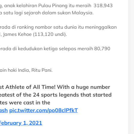
g, anak kelahiran Pulau Pinang itu meraih 318,943
a satu lagi sejarah dalam sukan Malaysia.
ada di ranking nombor satu dunia itu meninggalkan
d, James Kehoe (113,120 undi).
 berada di kedudukan ketiga selepas meraih 80,790
n hoki India, Ritu Pani.
st Athlete of All Time! With a huge number
atest of the 24 sports legends that started
otes were cast in the
ash
pic.twitter.com/po08clPfkT
February 1, 2021