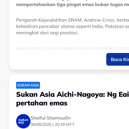
mempertahankan tiga pingat emas bukan tugas m
Pengarah Kejurulatihan SRAM, Andrew Cross, berkata
kehadiran pencabar utama seperti India, Pakistan se
meningkat dari segi prestasi.
Menurutnya, barisan pemain negara memiliki poten
prestasi semasa, namun SRAM memilih untuk tidak m
Baca Ki
Sebaliknya, fokus utama ketika ini adalah memasti
menjelang temasya yang akan membuka tirai berm
SUKAN ASIA
Sementara itu, jurulatih berprestasi tinggi, Ajaz 
Sukan Asia Aichi-Nagoya: Ng Ea
memasuki fasa terakhir dengan penekanan diberikan k
pertahan emas
Ajax menjelaskan program persediaan turut meran
Shaiful Shamsudin
antarabangsa serta siri perlawanan percubaan mene
06/08/2026 | 20:18 MYT
memastikan pemain mendapat pendedahan kompetiti