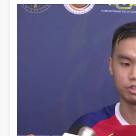
Pendekatan itu diharap mampu meningkatkan tahap
taktikal pemain dalam menghadapi saingan di pent
Pada edisi Sukan Asia Hangzhou 2022, skuad skua
membawa pulang tiga pingat emas, sekali gus mel
dapat diteruskan di Aichi-Nagoya.
No node context available.
Related Topics
#Skuasy
#Sukan Asia