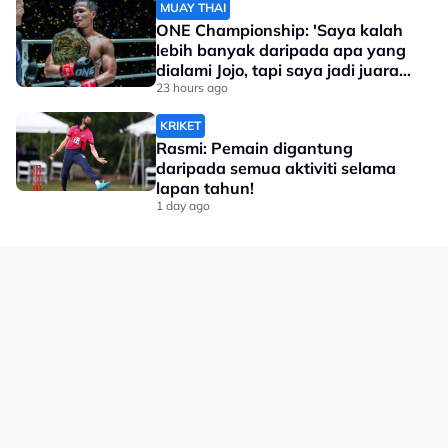
MUAY THAI
ONE Championship: 'Saya kalah
lebih banyak daripada apa yang
dialami Jojo, tapi saya jadi juara
dunia'
23 hours ago
KRIKET
Rasmi: Pemain digantung
daripada semua aktiviti selama
lapan tahun!
1 day ago