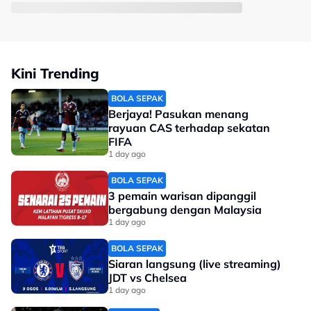
Kini Trending
BOLA SEPAK
Berjaya! Pasukan menang
rayuan CAS terhadap sekatan
FIFA
1 day ago
BOLA SEPAK
3 pemain warisan dipanggil
bergabung dengan Malaysia
1 day ago
BOLA SEPAK
Siaran langsung (live streaming)
JDT vs Chelsea
1 day ago