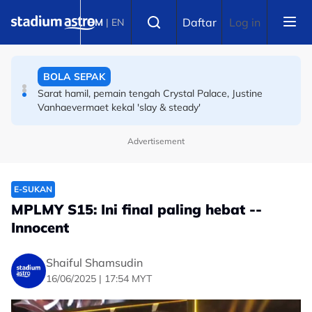
Skip to main content
SUKAN LAIN
Select language
Daftar
Log in
BM
|
EN
Dekat Malaysia susah nak cari makanan sihat, jadi
tertubuhnya Ringside
BOLA SEPAK
Sarat hamil, pemain tengah Crystal Palace, Justine
Vanhaevermaet kekal 'slay & steady'
Advertisement
E-SUKAN
MPLMY S15: Ini final paling hebat --
Innocent
Shaiful Shamsudin
16/06/2025 | 17:54 MYT