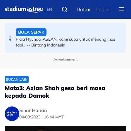
Skip to main content
BOLA SEPAK
Select language
Daftar
Log in
BM
|
EN
Piala Hyundai ASEAN: Kami cuba untuk menang mas
tapi... -- Bintang Indonesia
BOLA SEPAK
Piala Hyundai ASEAN: Memang misi wajib menang --
Bekas tonggak Harimau Malaya
Advertisement
SUKAN LAIN
Moto3: Azlan Shah gesa beri masa
kepada Damok
Sinar Harian
04/03/2023 | 16:44 MYT