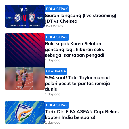
BOLA SEPAK
Siaran langsung (live streaming)
View this post on Instagram
JDT vs Chelsea
05/08/2026
BOLA SEPAK
Bola sepak Korea Selatan
goncang lagi, hiburan seks
sebagai santapan pengadil
1 day ago
OLAHRAGA
9.94 saat! Tate Taylor muncul
pelari pecut terpantas remaja
dunia
1 day ago
A post shared by PETRONAS Sepang International Circuit (@sepangcircuit)
BOLA SEPAK
Tarik Diri FIFA ASEAN Cup: Bekas
No node context available.
kapten India bersuara!
Related Topics
1 day ago