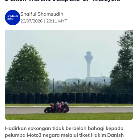
pasukan CIP Green Power, berada di tempat kedua.
Shaiful Shamsudin
Prestasi memberangsangkan Hakim di Silverstone
23/07/2026 | 23:11 MYT
terus meningkatkan keyakinan kem negara untuk
melihatnya bersaing dalam kelompok hadapan pada
baki saingan hujung minggu ini.
No node context available.
Related Topics
#moto3
#Hakim Danish Ramli
Hadirkan sokongan tidak berbelah bahagi kepada
pelumba Moto3 negara melalui tiket Hakim Danish