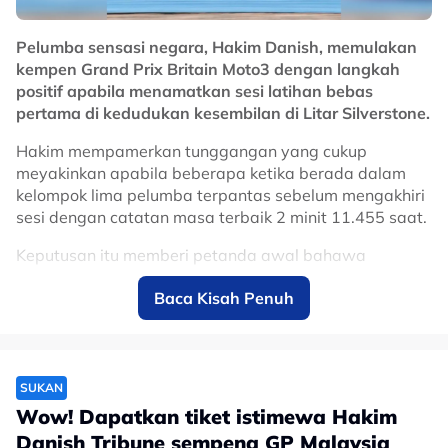
No node context available.
Pelumba sensasi negara, Hakim Danish, memulakan
Related Topics
kempen Grand Prix Britain Moto3 dengan langkah
positif apabila menamatkan sesi latihan bebas
#moto3
#Hakim Danish Ramli
#motoGP
pertama di kedudukan kesembilan di Litar Silverstone.
Hakim mempamerkan tunggangan yang cukup
meyakinkan apabila beberapa ketika berada dalam
kelompok lima pelumba terpantas sebelum mengakhiri
sesi dengan catatan masa terbaik 2 minit 11.455 saat.
Keputusan itu memberi petanda awal bahawa
pelumba muda negara itu berpotensi memperbaiki
Baca Kisah Penuh
kedudukannya dalam sesi latihan rasmi yang akan
berlangsung kemudian, sekali gus mengintai peluang
untuk berada dalam kelompok terbaik menjelang sesi
kelayakan.
SUKAN
Pelumba Sepanyol, David Almansa, muncul terpantas
Wow! Dapatkan tiket istimewa Hakim
dalam sesi berkenaan dengan catatan 2 minit 10.553
Danish Tribune sempena GP Malaysia
saat, manakala pelumba tuan rumah, Scott Ogden dari