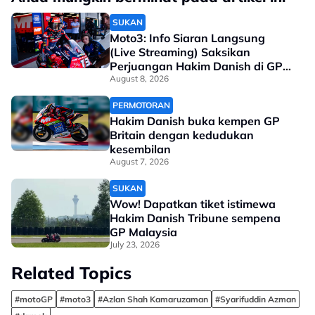
SUKAN
Moto3: Info Siaran Langsung
(Live Streaming) Saksikan
Perjuangan Hakim Danish di GP
Britain
August 8, 2026
PERMOTORAN
Hakim Danish buka kempen GP
Britain dengan kedudukan
kesembilan
August 7, 2026
SUKAN
Wow! Dapatkan tiket istimewa
Hakim Danish Tribune sempena
GP Malaysia
July 23, 2026
Related Topics
#motoGP
#moto3
#Azlan Shah Kamaruzaman
#Syarifuddin Azman