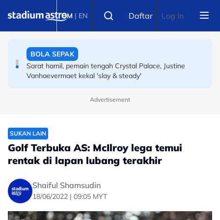
Skip to main content
SUKAN LAIN
Select language
Daftar
Log in
BM
|
EN
Dekat Malaysia susah nak cari makanan sihat, jadi
tertubuhnya Ringside
BOLA SEPAK
Sarat hamil, pemain tengah Crystal Palace, Justine
Vanhaevermaet kekal 'slay & steady'
Advertisement
SUKAN LAIN
Golf Terbuka AS: McIlroy lega temui
rentak di lapan lubang terakhir
Shaiful Shamsudin
18/06/2022 | 09:05 MYT