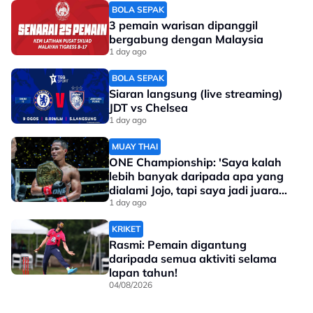
BOLA SEPAK
3 pemain warisan dipanggil
bergabung dengan Malaysia
1 day ago
BOLA SEPAK
Siaran langsung (live streaming)
JDT vs Chelsea
1 day ago
MUAY THAI
ONE Championship: 'Saya kalah
lebih banyak daripada apa yang
dialami Jojo, tapi saya jadi juara
dunia'
1 day ago
KRIKET
Rasmi: Pemain digantung
daripada semua aktiviti selama
lapan tahun!
04/08/2026