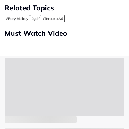
Related Topics
#Rory McIlroy
#golf
#Terbuka AS
Must Watch Video