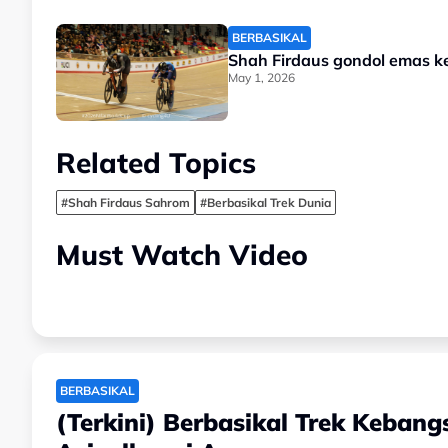
BERBASIKAL
Shah Firdaus gondol emas kei
May 1, 2026
Related Topics
#Shah Firdaus Sahrom
#Berbasikal Trek Dunia
Must Watch Video
BERBASIKAL
(Terkini) Berbasikal Trek Kebang