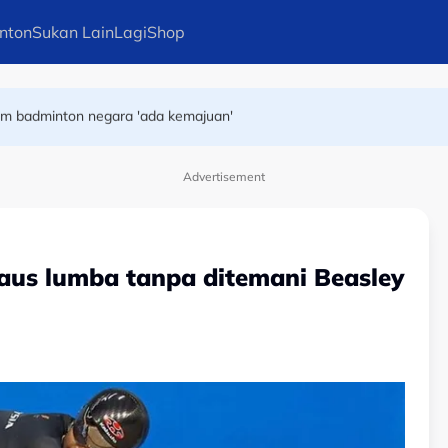
nton
Sukan Lain
Lagi
Shop
i akibat strok haba
kem badminton negara 'ada kemajuan'
Advertisement
daus lumba tanpa ditemani Beasley