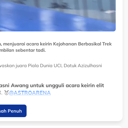
, menjuarai acara keirin Kejohanan Berbasikal Trek
mbilan sebentar tadi.
waskan juara Piala Dunia UCI, Datuk Azizulhasni
sni Awang untuk ungguli acara keirin elit
. 🥇
@ASTROARENA
sah Penuh
l1)
June 10, 2026