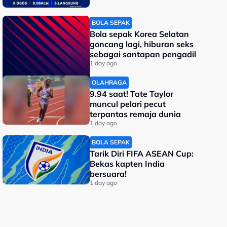
BOLA SEPAK
Bola sepak Korea Selatan
goncang lagi, hiburan seks
sebagai santapan pengadil
1 day ago
OLAHRAGA
9.94 saat! Tate Taylor
muncul pelari pecut
terpantas remaja dunia
1 day ago
BOLA SEPAK
Tarik Diri FIFA ASEAN Cup:
Bekas kapten India
bersuara!
1 day ago