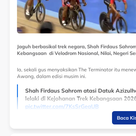
Jaguh berbasikal trek negara, Shah Firdaus Sahrom
Kebangsaan di Velodrom Nasional, Nilai, Negeri Se
Ia, sekali gus menyaksikan The Terminator itu mene
Awang, dalam edisi musim ini.
Shah Firdaus Sahrom atasi Datuk Azizulha
lelaki di Kejohanan Trek Kebangsaan 2026
pic.twitter.com/7KsSrGeaUB
Baca Ki
— Zulhelmi Zainal Azam (@zulhelmizaina