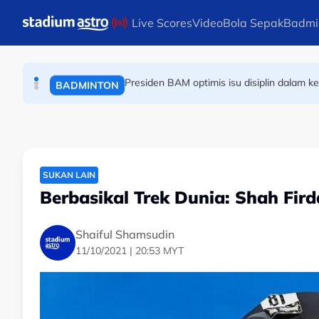
BOLA SEPAK
Skip to main content
Live Scores
Video
Bola Sepak
Badmi
Pemain ragbi Fiji meninggal dunia di Jepun, disyak
RAGBI
Presiden BAM optimis isu disiplin dalam 
BADMINTON
SUKAN LAIN
Berbasikal Trek Dunia: Shah Fir
Shaiful Shamsudin
11/10/2021 | 20:53 MYT