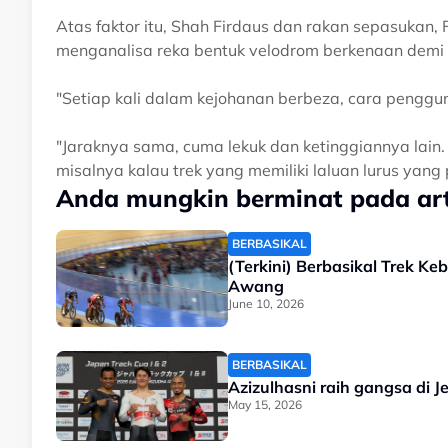
Atas faktor itu, Shah Firdaus dan rakan sepasukan, 
menganalisa reka bentuk velodrom berkenaan demi
"Setiap kali dalam kejohanan berbeza, cara pengg
"Jaraknya sama, cuma lekuk dan ketinggiannya lain.
misalnya kalau trek yang memiliki laluan lurus yang
Anda mungkin berminat pada arti
BERBASIKAL
(Terkini) Berbasikal Trek Ke
Awang
June 10, 2026
BERBASIKAL
Azizulhasni raih gangsa di J
May 15, 2026