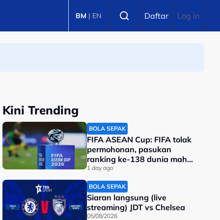
Select language
Daftar
Log in
BM
|
EN
Kini Trending
BOLA SEPAK
FIFA ASEAN Cup: FIFA tolak
permohonan, pasukan
ranking ke-138 dunia mahu
tarik diri?
1 day ago
BOLA SEPAK
Siaran langsung (live
streaming) JDT vs Chelsea
05/08/2026