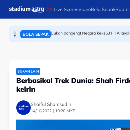
BOLA SEPAK
Skip to main content
Live Scores
Video
Bola Sepak
Badmi
Bukan dongeng! Negara ke-153 FIFA layak 
BOLA SEPAK
Bintang warisan Harimau Malaya kembali 
BOLA SEPAK
SUKAN LAIN
Berbasikal Trek Dunia: Shah Fir
keirin
Shaiful Shamsudin
14/10/2022 | 19:20 MYT