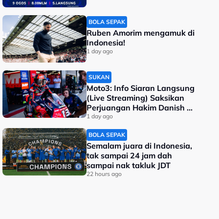
BOLA SEPAK
Ruben Amorim mengamuk di
Indonesia!
1 day ago
SUKAN
Moto3: Info Siaran Langsung
(Live Streaming) Saksikan
Perjuangan Hakim Danish di
GP Britain
1 day ago
BOLA SEPAK
Semalam juara di Indonesia,
tak sampai 24 jam dah
sampai nak takluk JDT
22 hours ago