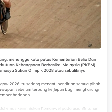
Awang, menunggu kata putus Kementerian Belia Dan
sekutuan Kebangsaan Berbasikal Malaysia (PKBM)
emasya Sukan Olimpik 2028 atau sebaliknya.
gow 2026 itu sedang menanti pendirian semua pihak
wapan sebelum terbang ke Jepun bagi mengharungi
tember hadapan.
dol emas keirin Sukan Komanwel pada usia 38 tahun