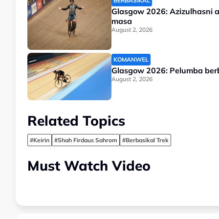
BERBASIKAL
Glasgow 2026: Azizulhasni a
masa
August 2, 2026
KOMANWEL
Glasgow 2026: Pelumba berba
August 2, 2026
Related Topics
#Keirin
#Shah Firdaus Sahrom
#Berbasikal Trek
Must Watch Video