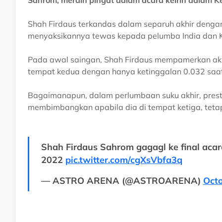
Sahrom, meraih pingat dalam acara keirin dalam K
Shah Firdaus terkandas dalam separuh akhir dengan
menyaksikannya tewas kepada pelumba India dan Ka
Pada awal saingan, Shah Firdaus mempamerkan ak
tempat kedua dengan hanya ketinggalan 0.032 saat d
Bagaimanapun, dalam perlumbaan suku akhir, prestas
membimbangkan apabila dia di tempat ketiga, tetapi
Shah Firdaus Sahrom gagagl ke final acar
2022
pic.twitter.com/cgXsVbfa3q
— ASTRO ARENA (@ASTROARENA)
Octo