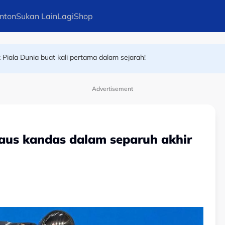
nton
Sukan Lain
Lagi
Shop
Piala Dunia buat kali pertama dalam sejarah!
ke Eropah?
Advertisement
daus kandas dalam separuh akhir