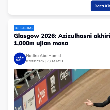
itu mencerminkan aura dan pesona luar biasa atlet 
Baca Ki
Atas dasar itu, majoriti pendapat mahu Jijo kekal 
gemilangnya di pentas tertinggi dunia.
BERBASIKAL
Persoalannya, apakah skuad negara benar-benar pe
Glasgow 2026: Azizulhasni akhir
kitaran Olimpik di Los Angeles nanti.
1,000m ujian masa
Nadira Abd Hamid
02/08/2026 | 20:14 MYT