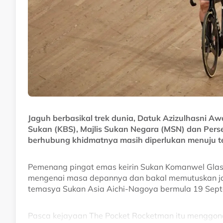
Jaguh berbasikal trek dunia, Datuk Azizulhasni 
Sukan (KBS), Majlis Sukan Negara (MSN) dan Per
berhubung khidmatnya masih diperlukan menuju t
Pemenang pingat emas keirin Sukan Komanwel Glas
mengenai masa depannya dan bakal memutuskan ja
temasya Sukan Asia Aichi-Nagoya bermula 19 Sep
Pasca kejayaan The Pocket Rocketman itu menggon