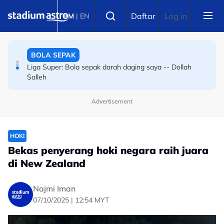
Skip to main content
BOLA SEPAK
Select language
Daftar
Log in
BM
|
EN
Bola sepak Korea Selatan goncang lagi, hiburan seks
sebagai santapan pengadil
BOLA SEPAK
Liga Super: Bola sepak darah daging saya -- Dollah
Salleh
Advertisement
HOKI
Bekas penyerang hoki negara raih juara
di New Zealand
Najmi Iman
07/10/2025 | 12:54 MYT