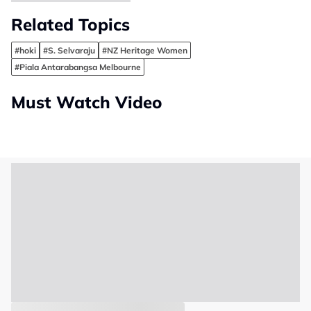
Related Topics
#hoki
#S. Selvaraju
#NZ Heritage Women
#Piala Antarabangsa Melbourne
Must Watch Video