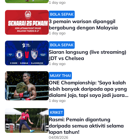
1 day ago
BOLA SEPAK
3 pemain warisan dipanggil
bergabung dengan Malaysia
1 day ago
BOLA SEPAK
Siaran langsung (live streaming)
JDT vs Chelsea
1 day ago
MUAY THAI
ONE Championship: 'Saya kalah
lebih banyak daripada apa yang
dialami Jojo, tapi saya jadi juara
dunia'
1 day ago
KRIKET
Rasmi: Pemain digantung
daripada semua aktiviti selama
lapan tahun!
04/08/2026