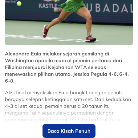
pingat emas di temasya terbesar sukan olimpik. Kali
terakhir mereka bergandingan adalah di Terbuka
Amerika Syarikat pada 2022.
No node context available.
Related Topics
#Tenis
Alexandra Eala melakar sejarah gemilang di
Washington apabila muncul pemain pertama dari
Filipina menjuarai Kejohanan WTA selepas
menewaskan pilihan utama, Jessica Pegula 4-6, 6-4,
6-0.
Aksi final menyaksikan Eala bangkit dengan penuh
bergaya selepas ketinggalan satu set. Dari kedudukan
4-3 di set kedua, pemain berusia 20 tahun itu
mengambil alih sepenuhnya permainan dengan
memenangi sembilan game terakhir berturut-turut.
Baca Kisah Penuh
Kemenangan itu bukan sahaja menghadiahkan trofi