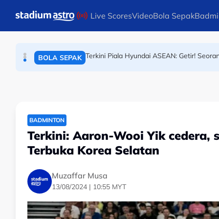
BOLA SEPAK
Skip to main content
Live Scores
Video
Bola Sepak
Badmi
Terkini Piala Hyundai ASEAN: Getir! Seora
BOLA SEPAK
Piala Hyundai ASEAN: Media sosial bergeg
BOLA SEPAK
BADMINTON
Terkini: Aaron-Wooi Yik cedera, s
Terbuka Korea Selatan
Muzaffar Musa
13/08/2024 | 10:55 MYT