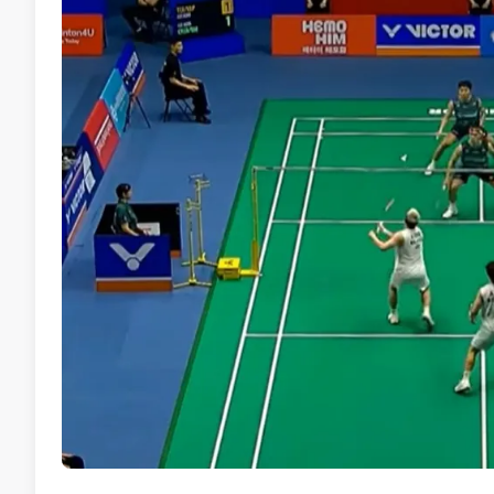
"Kami tidak khuatir.
"Gandingan mereka sudah lama, bukannya minggu le
"Cuma sekarang apa yang digusarkan selepas ini 
"Dalam dua kejohanan -- Terbuka Jepun dan Terbuk
ketangkasan individu," katanya.
No node context available.
Related Topics
#badminton