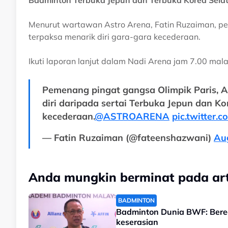
Badminton Terbuka Jepun dan Terbuka Korea Selata
Menurut wartawan Astro Arena, Fatin Ruzaiman, pe
terpaksa menarik diri gara-gara kecederaan.
Ikuti laporan lanjut dalam Nadi Arena jam 7.00 mala
Pemenang pingat gangsa Olimpik Paris, A
diri daripada sertai Terbuka Jepun dan K
kecederaan.
@ASTROARENA
pic.twitter
— Fatin Ruzaiman (@fateenshazwani)
Au
Anda mungkin berminat pada arti
BADMINTON
Badminton Dunia BWF: Beregu
keserasian