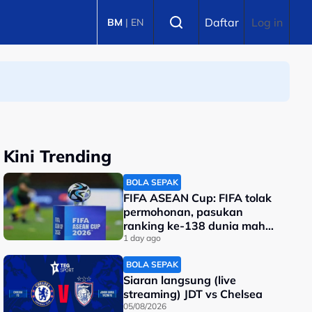
Select language
Daftar
Log in
BM
|
EN
Kini Trending
BOLA SEPAK
FIFA ASEAN Cup: FIFA tolak
permohonan, pasukan
ranking ke-138 dunia mahu
tarik diri?
1 day ago
BOLA SEPAK
Siaran langsung (live
streaming) JDT vs Chelsea
05/08/2026