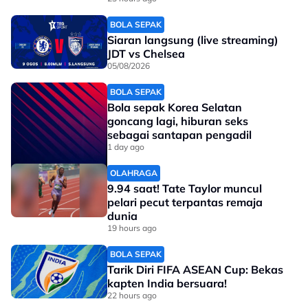
BOLA SEPAK
Siaran langsung (live streaming)
JDT vs Chelsea
05/08/2026
BOLA SEPAK
Bola sepak Korea Selatan
goncang lagi, hiburan seks
sebagai santapan pengadil
1 day ago
OLAHRAGA
9.94 saat! Tate Taylor muncul
pelari pecut terpantas remaja
dunia
19 hours ago
BOLA SEPAK
Tarik Diri FIFA ASEAN Cup: Bekas
kapten India bersuara!
22 hours ago