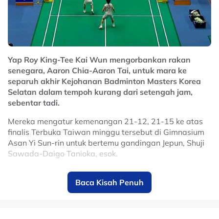
pemain sudah bersedia sepenuhnya berdepan lawan
masing-masing pada kejohanan berprestij itu.
"Kami tidak khuatir.
"Gandingan mereka sudah lama, bukannya minggu
Yap Roy King-Tee Kai Wun mengorbankan rakan
lepas baru digandingkan kemudian tukar lagi.
senegara, Aaron Chia-Aaron Tai, untuk mara ke
separuh akhir Kejohanan Badminton Masters Korea
"Cuma sekarang apa yang digusarkan selepas ini
Selatan dalam tempoh kurang dari setengah jam,
adalah mengembalikan mood digandingkan.
sebentar tadi.
"Dalam dua kejohanan -- Terbuka Jepun dan Terbuka
Mereka mengatur kemenangan 21-12, 21-15 ke atas
China -- permainan mereka lebih bergantung
finalis Terbuka Taiwan minggu tersebut di Gimnasium
ketangkasan individu," katanya.
Asan Yi Sun-rin untuk bertemu gandingan Jepun, Shuji
Sawada-Daigo Tanioka, esok.
No node context available.
Related Topics
Baca Kisah Penuh
No node context available.
#badminton
Related Topics
#badminton