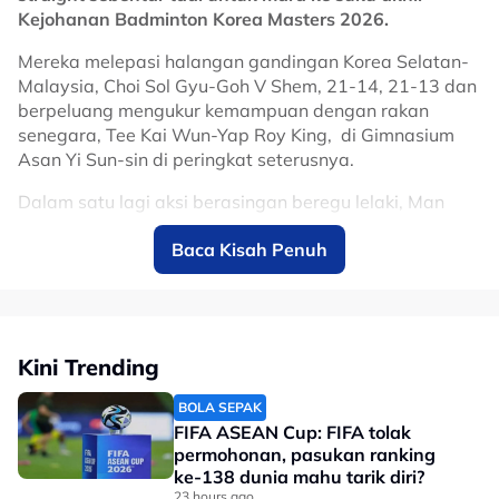
Kejohanan Badminton Korea Masters 2026.
Mereka melepasi halangan gandingan Korea Selatan-
Malaysia, Choi Sol Gyu-Goh V Shem, 21-14, 21-13 dan
berpeluang mengukur kemampuan dengan rakan
senegara, Tee Kai Wun-Yap Roy King, di Gimnasium
Asan Yi Sun-sin di peringkat seterusnya.
Dalam satu lagi aksi berasingan beregu lelaki, Man
Wei Chong-Soh Wooi Yik mengenepikan wakil
Baca Kisah Penuh
Singapura, Nge Joo Jie-Donovan Willard Wee 21-18,
21-14.
No node context available.
Related Topics
Kini Trending
#badminton
BOLA SEPAK
FIFA ASEAN Cup: FIFA tolak
permohonan, pasukan ranking
ke-138 dunia mahu tarik diri?
23 hours ago