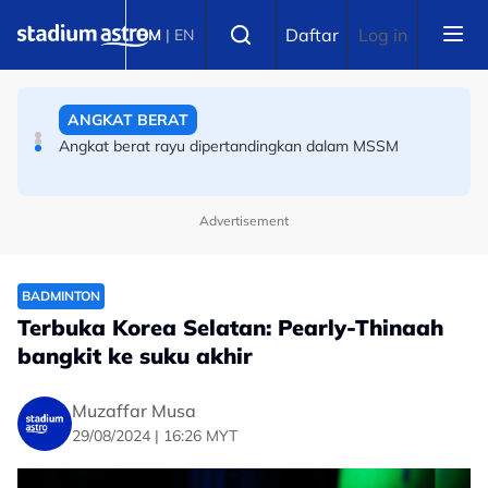
Skip to main content
Select language
ANGKAT BERAT
Daftar
Log in
BM
|
EN
Angkat berat rayu dipertandingkan dalam MSSM
BOLA SEPAK
Terkini Piala Hyundai ASEAN: Getir! Seorang lagi pemain
Harimau Malaya sah terkeluar
Advertisement
BADMINTON
Terbuka Korea Selatan: Pearly-Thinaah
bangkit ke suku akhir
Muzaffar Musa
29/08/2024 | 16:26 MYT