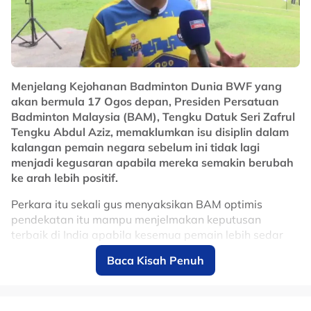
together with their maiden title in Asan,
marking a breakthrough moment for
their…
pic.twitter.com/zEFqUM8Pav
— BAM (@BA_Malaysia)
August 9, 2026
Menjelang Kejohanan Badminton Dunia BWF yang
akan bermula 17 Ogos depan, Presiden Persatuan
Badminton Malaysia (BAM), Tengku Datuk Seri Zafrul
Selain dua gandingan tersebut, satu lagi percubaan
Tengku Abdul Aziz, memaklumkan isu disiplin dalam
membabitkan Aaron Chia-Aaron Tai juga berhasil ke
kalangan pemain negara sebelum ini tidak lagi
perlawanan akhir dan meraih naib juara Terbuka
menjadi kegusaran apabila mereka semakin berubah
Taiwan 2026 minggu lalu.
ke arah lebih positif.
No node context available.
Perkara itu sekali gus menyaksikan BAM optimis
Related Topics
pendekatan itu mampu menjelmakan keputusan
terbaik di India apabila kesemua pemain lebih sedar
#Tee Kai Wun-Yap Roy King
#Soh Wooi Yik-Man Wei Chong
akan komitmen diperlukan untuk tampil cemerlang.
#Aaron Chia-Aaron Tai
#badminton
#Masters Korea
Baca Kisah Penuh
Tengku Zafrul yang membuat penampilan khas di Klinik
Bola Sepak Akademi TZA hari ini berkongsikan barisan
kejurulatihan ketika ini turut melihat peningkatan