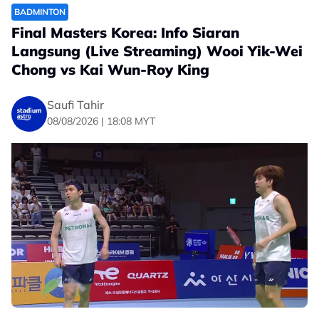
daripada aspek corak permainan serta cara pemain
BADMINTON
mengawal mental ketika beraksi.
Final Masters Korea: Info Siaran
Langsung (Live Streaming) Wooi Yik-Wei
"Perbincangan saya dengan pasukan kami
Chong vs Kai Wun-Roy King
terutamanya jurulatih-jurulatih, kami memang
memberikan tumpuan pada aspek disiplin, ia penting.
Saufi Tahir
"Kita lihat mereka ada teknik, tetapi jika perkukuhkan
08/08/2026 | 18:08 MYT
disiplin dalam kalangan pemain junior, InsyaAllah
mereka boleh berjaya.
"Nampak ada kemajuan, mungkin ada yang kata kami
terlalu tegas tetapi kami mahu satu pasukan yang
berdisiplin tinggi.
No node context available.
Related Topics
#badminton
#bam