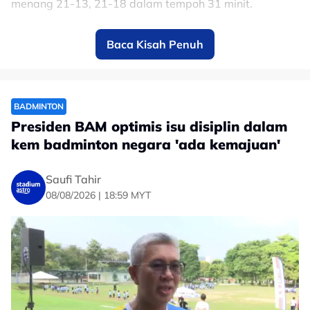
menang 21-13, 21-18 dalam tempoh 31 minit.
Ini jelas menunjukkan komitmen Persatuan Badminton
Baca Kisah Penuh
Malaysia (BAM) dalam menguji percaturan berbeza
menampilkan eksperimen menawarkan pilihan
gandingan scratch pair berjaya menghasilkan
kemenangan.
BADMINTON
#KoreaMasters2026
Presiden BAM optimis isu disiplin dalam
kem badminton negara 'ada kemajuan'
MD | FINAL
#MAS
🇲🇾 Tee Kai Wun-Yap
Roy King def.
#MAS
🇲🇾 Man Wei Chong-
Saufi Tahir
Soh Wooi Yik 21-13, 21-18
08/08/2026 | 18:59 MYT
⏱️ 31 mins
🏆 CHAMPIONS! 🏆
Tee-King capped their third appearance