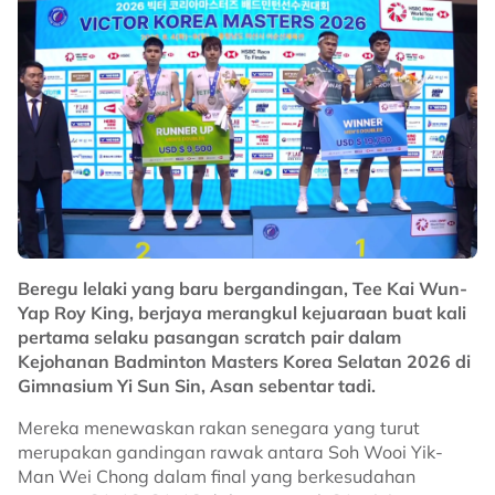
Beregu lelaki yang baru bergandingan, Tee Kai Wun-
Yap Roy King, berjaya merangkul kejuaraan buat kali
pertama selaku pasangan scratch pair dalam
Kejohanan Badminton Masters Korea Selatan 2026 di
Gimnasium Yi Sun Sin, Asan sebentar tadi.
Mereka menewaskan rakan senegara yang turut
merupakan gandingan rawak antara Soh Wooi Yik-
Man Wei Chong dalam final yang berkesudahan