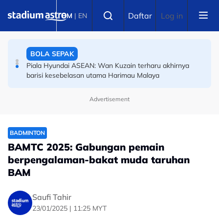
Skip to main content
BOLA SEPAK
Select language
Daftar
Log in
BM
|
EN
Piala Hyundai ASEAN: Wan Kuzain terharu akhirnya
barisi kesebelasan utama Harimau Malaya
BOLA SEPAK
Piala Hyundai ASEAN: Ini ibarat peluang kedua --
pemain naturalisasi Harimau Malaya
Advertisement
BADMINTON
BAMTC 2025: Gabungan pemain
berpengalaman-bakat muda taruhan
BAM
Saufi Tahir
23/01/2025 | 11:25 MYT