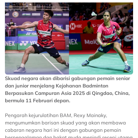
Skuad negara akan dibarisi gabungan pemain senior
dan junior menjelang Kejohanan Badminton
Berpasukan Campuran Asia 2025 di Qingdao, China,
bermula 11 Februari depan.
Pengarah kejurulatihan BAM, Rexy Mainaky,
mengumumkan barisan skuad yang akan membawa
cabaran negara hari ini dengan gabungan pemain
berpengalaman dan bakat muda menjadi resepi utama