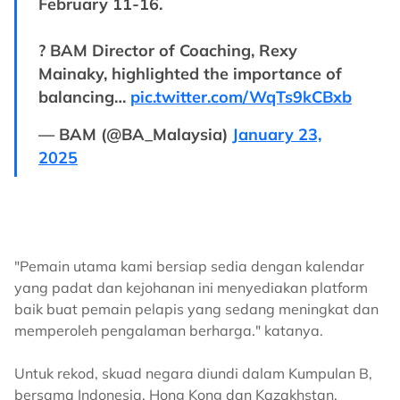
February 11-16.
?️ BAM Director of Coaching, Rexy
Mainaky, highlighted the importance of
balancing…
pic.twitter.com/WqTs9kCBxb
— BAM (@BA_Malaysia)
January 23,
2025
"Pemain utama kami bersiap sedia dengan kalendar
yang padat dan kejohanan ini menyediakan platform
baik buat pemain pelapis yang sedang meningkat dan
memperoleh pengalaman berharga." katanya.
Untuk rekod, skuad negara diundi dalam Kumpulan B,
bersama Indonesia, Hong Kong dan Kazakhstan.