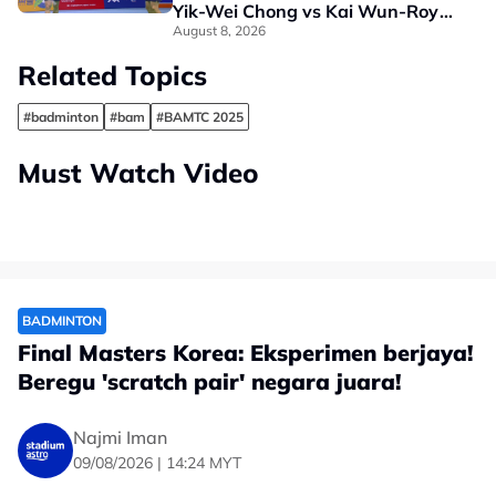
Yik-Wei Chong vs Kai Wun-Roy
King
August 8, 2026
Related Topics
#badminton
#bam
#BAMTC 2025
Must Watch Video
BADMINTON
Final Masters Korea: Eksperimen berjaya!
Beregu 'scratch pair' negara juara!
Najmi Iman
09/08/2026 | 14:24 MYT