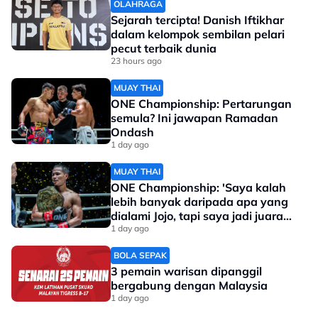
OLAHRAGA
Sejarah tercipta! Danish Iftikhar
dalam kelompok sembilan pelari
pecut terbaik dunia
23 hours ago
MUAY THAI
ONE Championship: Pertarungan
semula? Ini jawapan Ramadan
Ondash
1 day ago
MUAY THAI
ONE Championship: 'Saya kalah
lebih banyak daripada apa yang
dialami Jojo, tapi saya jadi juara
dunia'
1 day ago
BOLA SEPAK
3 pemain warisan dipanggil
bergabung dengan Malaysia
1 day ago