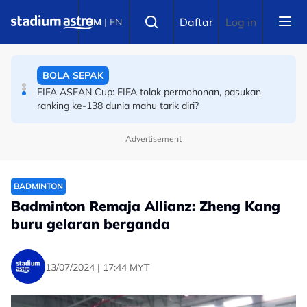
Skip to main content
BOLA SEPAK
Select language
Daftar
Log in
BM
|
EN
Tarik Diri FIFA ASEAN Cup: Bekas kapten India
bersuara!
BOLA SEPAK
FIFA ASEAN Cup: FIFA tolak permohonan, pasukan
ranking ke-138 dunia mahu tarik diri?
Advertisement
BADMINTON
Badminton Remaja Allianz: Zheng Kang
buru gelaran berganda
13/07/2024 | 17:44 MYT