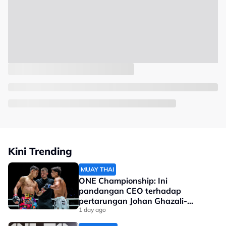
Kini Trending
MUAY THAI
ONE Championship: Ini
pandangan CEO terhadap
pertarungan Johan Ghazali-
Ramadan Ondash
1 day ago