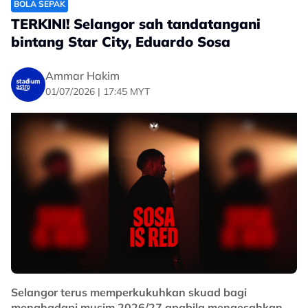
BOLA SEPAK
TERKINI! Selangor sah tandatangani
bintang Star City, Eduardo Sosa
Ammar Hakim
01/07/2026 | 17:45 MYT
Selangor terus memperkukuhkan skuad bagi
menghadapi musim 2026/27 apabila mengesahkan