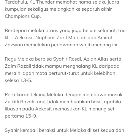
Terdahulu, KL Thunder memahat nama selaku juara
kumpulan sekaligus melangkah ke separuh akhir
Champions Cup.
Berdepan melaka titans yang juga belum selamat, trio
kl -- Aekkasit Naphom, Zarif Marican dan Amirul
Zazwan memulakan perlawanan wajib menang ini.
Regu Melaka berbisa Syahir Rosdi, Azlan Alias serta
Zaim Razali tidak mampu menghalang KL daripada
meraih lapan mata berturut-turut untuk kelebihan
selesa 13-5.
Pertukaran tekong Melaka dengan membawa masuk
Zulkifli Razak turut tidak membuahkan hasil, apabila
libasan padu Aekasit memastikan KL menang set
pertama 15-9.
Syahir kembali beraksi untuk Melaka di set kedua dan