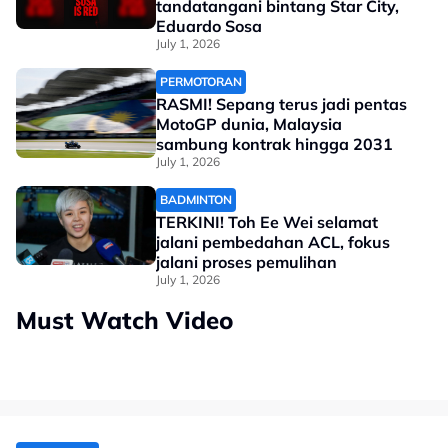
tandatangani bintang Star City,
Eduardo Sosa
July 1, 2026
PERMOTORAN
RASMI! Sepang terus jadi pentas
MotoGP dunia, Malaysia
sambung kontrak hingga 2031
July 1, 2026
BADMINTON
TERKINI! Toh Ee Wei selamat
jalani pembedahan ACL, fokus
jalani proses pemulihan
July 1, 2026
Must Watch Video