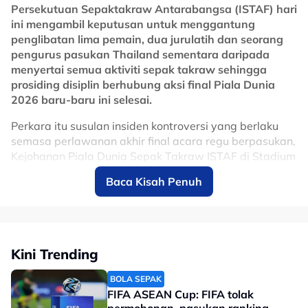
disiplin masih belum bersidang.
Persekutuan Sepaktakraw Antarabangsa (ISTAF) hari
ini mengambil keputusan untuk menggantung
"Saya harap ISTAF tidak ambil masa lama kerana ada
penglibatan lima pemain, dua jurulatih dan seorang
kejohanan libatkan pemain mereka dan pasukan lain,
pengurus pasukan Thailand sementara daripada
pendirian saya, saya mahukan pasukan yang kita
menyertai semua aktiviti sepak takraw sehingga
lawan pemain Utama, barulah menang itu jantan, aksi
prosiding disiplin berhubung aksi final Piala Dunia
sebelum ini bukan tak jantan, kerana bukan kita tidak
2026 baru-baru ini selesai.
main, orang tak berani lawan kita." katanya.
Perkara itu susulan insiden kontroversi yang berlaku
semasa perlawanan akhir final acara regu berpasukan,
No node context available.
Kejohanan Piala Dunia Sepak Takraw ISTAF di Stadium
Related Topics
Titiwangsa, Kuala Lumpur pada 24 Mei lalu.
Baca Kisah Penuh
#ISTAF
#Sepak Takraw
Antara lima pemain itu adalah Wichan Temkort, Jakkrit
Thinbangbon, Phutawan Sopa, Sittipong Khamchan
dan Chattuphon Siriart.
Kini Trending
"Sepaktakraw dibina atas nilai hormat, disiplin,
semangat kesukanan dan integriti. Setiap pemain,
BOLA SEPAK
jurulatih dan pegawai pasukan yang menyertai
FIFA ASEAN Cup: FIFA tolak
pertandingan anjuran ISTAF mempunyai