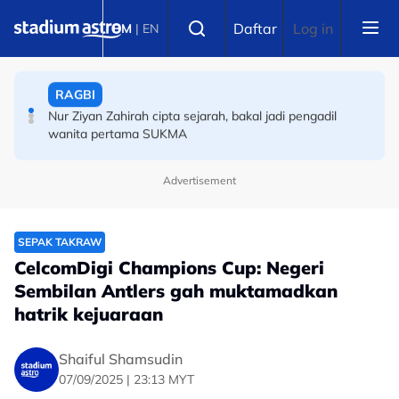
Skip to main content
RAGBI
Select language
Daftar
Log in
BM
|
EN
Nur Ziyan Zahirah cipta sejarah, bakal jadi pengadil
wanita pertama SUKMA
PERMOTORAN
Moto3: Hakim Danish raih petak kesembilan GP Britain,
sedia cipta kejutan di Silverstone
Advertisement
SEPAK TAKRAW
CelcomDigi Champions Cup: Negeri
Sembilan Antlers gah muktamadkan
hatrik kejuaraan
Shaiful Shamsudin
07/09/2025 | 23:13 MYT