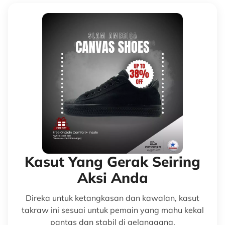
Kasut Yang Gerak Seiring
Aksi Anda
Direka untuk ketangkasan dan kawalan, kasut
takraw ini sesuai untuk pemain yang mahu kekal
pantas dan stabil di gelanggang.