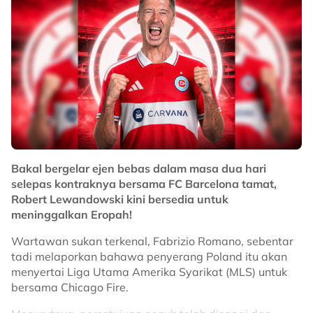
accused Fifa of “destroying the football
industry” and called for its president
Gianni Infantino to quit.
“There is no opposition candidate, no one
wants to present themselves to lose. This
is the system, and it is a system that is
sick at the…
pic.twitter.com/G6GrNBBH21
— Telegraph Football (@TeleFootball)
July
Bakal bergelar ejen bebas dalam masa dua hari
selepas kontraknya bersama FC Barcelona tamat,
21, 2026
Robert Lewandowski kini bersedia untuk
meninggalkan Eropah!
"Dia tidak sepatutnya kekal, tetapi keadaan semasa
Wartawan sukan terkenal, Fabrizio Romano, sebentar
sangat memihak kepada dia.
tadi melaporkan bahawa penyerang Poland itu akan
"Tiada calon lain mahu menentang. Inilah sistem yang
menyertai Liga Utama Amerika Syarikat (MLS) untuk
sedang sakit.
bersama Chicago Fire.