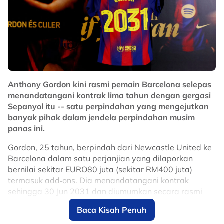
Anthony Gordon kini rasmi pemain Barcelona selepas
menandatangani kontrak lima tahun dengan gergasi
Sepanyol itu -- satu perpindahan yang mengejutkan
banyak pihak dalam jendela perpindahan musim
panas ini.
Gordon, 25 tahun, berpindah dari Newcastle United ke
Barcelona dalam satu perjanjian yang dilaporkan
bernilai sekitar EURO80 juta (sekitar RM400 juta)
termasuk add‑ons. Dia menandatangani kontrak
sehingga 30 Jun 2031 dan diumumkan secara rasmi
selepas menjalani pemeriksaan perubatan di
Baca Kisah Penuh
Barcelona.