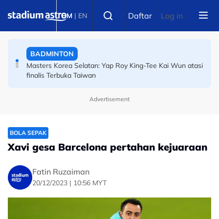
Skip to main content
OLAHRAGA
Select language
Daftar
Log in
BM
|
EN
(Terkini) Danish Iftikhar muncul antara lapan pelari pecut
remaja terbaik dunia
BADMINTON
Masters Korea Selatan: Yap Roy King-Tee Kai Wun atasi
finalis Terbuka Taiwan
Advertisement
BOLA SEPAK
Xavi gesa Barcelona pertahan kejuaraan
Fatin Ruzaiman
20/12/2023 | 10:56 MYT