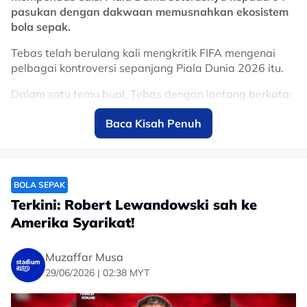
pasukan dengan dakwaan memusnahkan ekosistem
bola sepak.
Tebas telah berulang kali mengkritik FIFA mengenai
pelbagai kontroversi sepanjang Piala Dunia 2026 itu.
Dalam satu temu bual, Tebas dengan lantang berkata:
"Pada pendapat saya, ya, saya rasa masanya sudah
Baca Kisah Penuh
tamat."
Infantino berkata pada April lalu bahawa dia akan
bertanding untuk penggal keempat sebagai presiden
FIFA, dengan undian dijadualkan berlangsung di
BOLA SEPAK
Maghribi pada 18 Mac tahun depan.
Terkini: Robert Lewandowski sah ke
Amerika Syarikat!
Ditanya mengenai kritikan yang semakin meningkat
terhadap kepimpinan Infantino, Tebas juga harus
menerima kenyataan bahawa Infantino masih
Muzaffar Musa
mendapat sokongan ramai.
29/06/2026 | 02:38 MYT
La Liga president Javier Tebas has