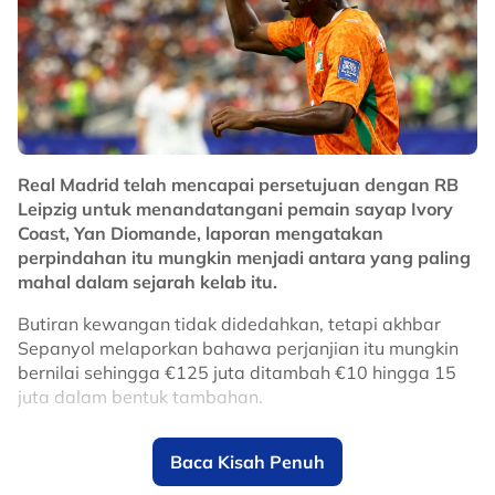
Shot by: Fauzi Yunus & Hizami
Safri
#FMTSports
#WhatsKickin
pic.twitter.com/WCPK7qVydR
— Free Malaysia Today (@fmtoday)
August 8, 2026
Real Madrid telah mencapai persetujuan dengan RB
Leipzig untuk menandatangani pemain sayap Ivory
No node context available.
Coast, Yan Diomande, laporan mengatakan
Related Topics
perpindahan itu mungkin menjadi antara yang paling
mahal dalam sejarah kelab itu.
#Chelsea
#bola sepak
#johor darul ta'zim
#JDT
Butiran kewangan tidak didedahkan, tetapi akhbar
Sepanyol melaporkan bahawa perjanjian itu mungkin
bernilai sehingga €125 juta ditambah €10 hingga 15
juta dalam bentuk tambahan.
Ia bakal mengatasi yuran kemasukan pemain tengah
Baca Kisah Penuh
England, Jude Bellingham, pada tahun 2023, yang
dilaporkan bernilai €103 juta.