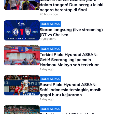
dalam tangan! Dua beregu lelaki
negara berentap di final
20 hours ago
BOLA SEPAK
Siaran langsung (live streaming)
JDT vs Chelsea
05/08/2026
BOLA SEPAK
Terkini Piala Hyundai ASEAN:
Getir! Seorang lagi pemain
Harimau Malaya sah terkeluar
1 day ago
BOLA SEPAK
Rasmi Piala Hyundai ASEAN:
Sah! Indonesia tersingkir, masih
gagal buru kejuaraan
1 day ago
BOLA SEPAK