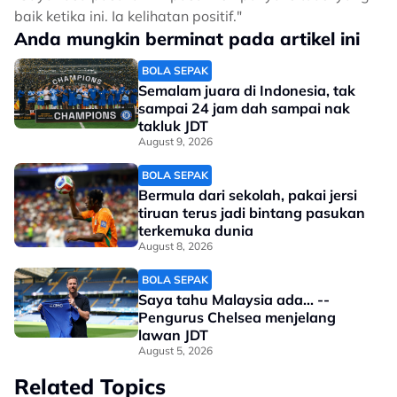
baik ketika ini. Ia kelihatan positif."
Anda mungkin berminat pada artikel ini
BOLA SEPAK
Semalam juara di Indonesia, tak
sampai 24 jam dah sampai nak
takluk JDT
August 9, 2026
BOLA SEPAK
Bermula dari sekolah, pakai jersi
tiruan terus jadi bintang pasukan
terkemuka dunia
August 8, 2026
BOLA SEPAK
Saya tahu Malaysia ada... --
Pengurus Chelsea menjelang
lawan JDT
August 5, 2026
Related Topics