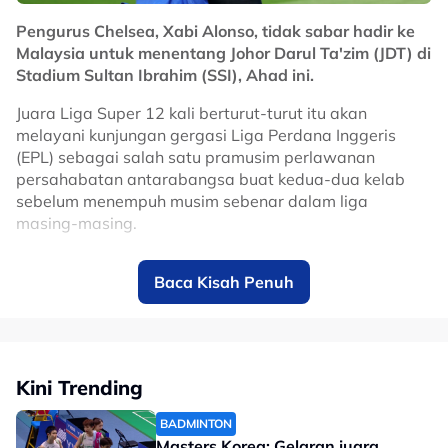
sepaknya di bangku persekolahan sebelum beraksi
dalam divisyen kelima Sepanyol.
Pengurus Chelsea, Xabi Alonso, tidak sabar hadir ke
Malaysia untuk menentang Johor Darul Ta'zim (JDT) di
Tular satu video apabila Diomande berpakaian jersi
Stadium Sultan Ibrahim (SSI), Ahad ini.
tiruan Manchester United dengan menulis sendiri nama
Cristiano Ronaldo di belakang mula mencuri tumpuan.
Juara Liga Super 12 kali berturut-turut itu akan
melayani kunjungan gergasi Liga Perdana Inggeris
No node context available.
(EPL) sebagai salah satu pramusim perlawanan
Related Topics
persahabatan antarabangsa buat kedua-dua kelab
sebelum menempuh musim sebenar dalam liga
#Yan Diomande
#bola sepak
#Real Madrid
masing-masing.
Bekas bintang Liverpool itu teruja untuk melihat
Baca Kisah Penuh
keupayaan anak buahnya menentang Harimau Selatan
di hadapan peminat tempatan.
Dalam masa sama, mantan pemenang Piala Dunia
2010 bersama Sepanyol itu menjelaskan dia
Kini Trending
mempunyai hubungan baik dengan Ketua Pegawai
Eksekutif (CEO), JDT, Luis Garcia.
BADMINTON
Masters Korea: Gelaran juara
Tonton penuh: