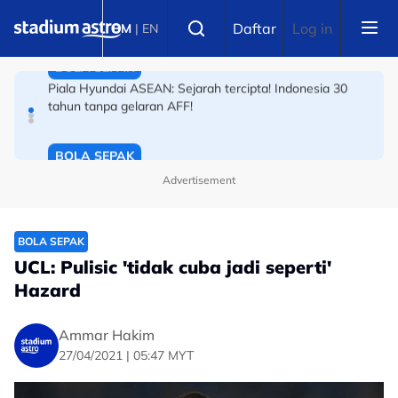
Skip to main content
BOLA SEPAK
Select language
Daftar
Log in
BM
|
EN
Piala Hyundai ASEAN: Sejarah tercipta! Indonesia 30
tahun tanpa gelaran AFF!
BOLA SEPAK
Keraian bawa padah! Lompat papan iklan jatuh dalam
terowong, gol batal
Advertisement
BOLA SEPAK
UCL: Pulisic 'tidak cuba jadi seperti'
Hazard
Ammar Hakim
27/04/2021 | 05:47 MYT