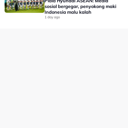
Piala Hyundai ASEAN: Media
sosial bergegar, penyokong maki
Indonesia malu kalah
1 day ago
No node context available.
Related Topics
#Xabi Alonso
#Chelsea
#bola sepak
#johor darul ta'zim