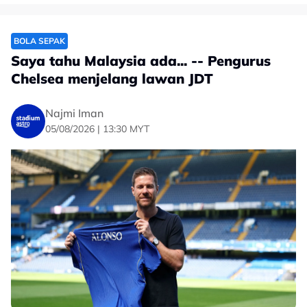
Yan Diomandé had a fake Cristiano
BOLA SEPAK
Ronaldo shirt as a child, now he's a Real
Saya tahu Malaysia ada... -- Pengurus
Madrid player! ⚪️🔥👀
Chelsea menjelang lawan JDT
pic.twitter.com/uAw2NBMtD3
— ESPN UK (@ESPNUK)
August 6, 2026
Najmi Iman
05/08/2026 | 13:30 MYT
Bintang berusia 19 itu menikmati musim yang hebat
bersama kelab Jerman itu dengan menjaringkan 12 gol
Bundesliga untuk membantu Leipzig menamatkan
saingan di tempat ketiga dan layak ke Liga Juara-Juara
Eropah (UCL) musim hadapan.
Dia juga merupakan tonggak utama Ivory Coast dalam
Piala Dunia 2026 baru-baru ini, di mana mereka mara
ke peringkat 32 terakhir.
Menariknya, Diomande dahulu memulakan kerjaya bola