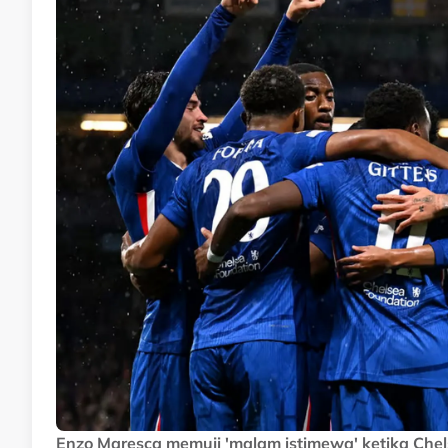
Enzo Maresca memuji 'malam istimewa' ketika Che