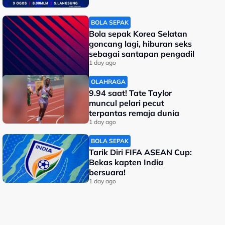
BOLA SEPAK
Bola sepak Korea Selatan
goncang lagi, hiburan seks
sebagai santapan pengadil
1 day ago
OLAHRAGA
9.94 saat! Tate Taylor
muncul pelari pecut
terpantas remaja dunia
1 day ago
BOLA SEPAK
Tarik Diri FIFA ASEAN Cup:
Bekas kapten India
bersuara!
1 day ago