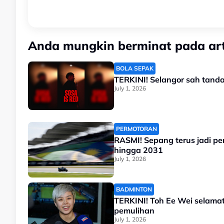
Anda mungkin berminat pada arti
BOLA SEPAK
July 1, 2026
PERMOTORAN
RASMI! Sepang terus jadi p
hingga 2031
July 1, 2026
BADMINTON
TERKINI! Toh Ee Wei selamat
pemulihan
July 1, 2026