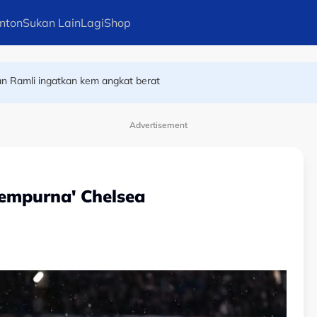
nton
Sukan Lain
Lagi
Shop
ekan Ramli ingatkan kem angkat berat
Advertisement
sempurna' Chelsea