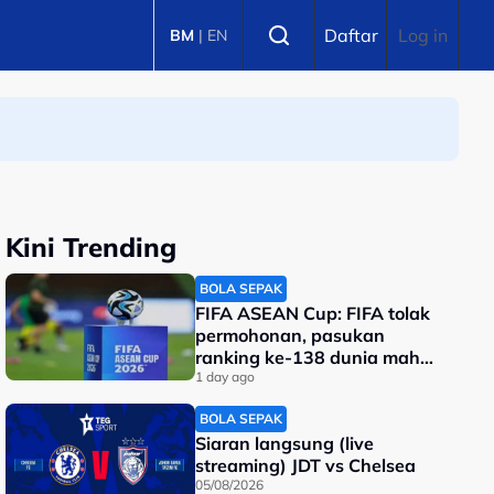
Select language
Daftar
Log in
BM
|
EN
Kini Trending
BOLA SEPAK
FIFA ASEAN Cup: FIFA tolak
permohonan, pasukan
ranking ke-138 dunia mahu
tarik diri?
1 day ago
BOLA SEPAK
Siaran langsung (live
streaming) JDT vs Chelsea
05/08/2026