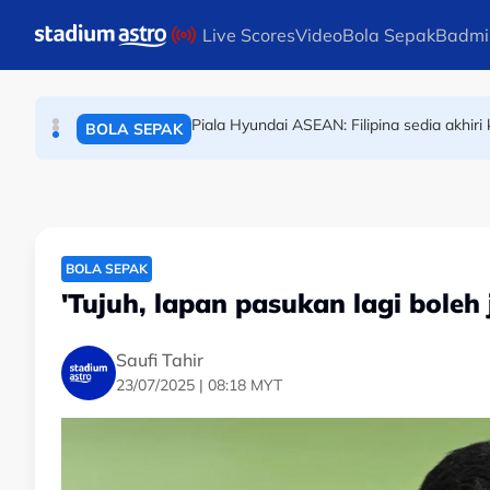
OLAHRAGA
Skip to main content
Live Scores
Video
Bola Sepak
Badmi
(Terkini) Danish Iftikhar muncul antara lapa
OLAHRAGA
Piala Hyundai ASEAN: Filipina sedia akhi
BOLA SEPAK
BOLA SEPAK
'Tujuh, lapan pasukan lagi boleh j
Saufi Tahir
23/07/2025 | 08:18 MYT