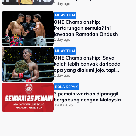
dunia
1 day ago
MUAY THAI
ONE Championship:
Pertarungan semula? Ini
jawapan Ramadan Ondash
1 day ago
MUAY THAI
ONE Championship: 'Saya
kalah lebih banyak daripada
apa yang dialami Jojo, tapi
saya jadi juara dunia'
1 day ago
BOLA SEPAK
3 pemain warisan dipanggil
bergabung dengan Malaysia
05/08/2026