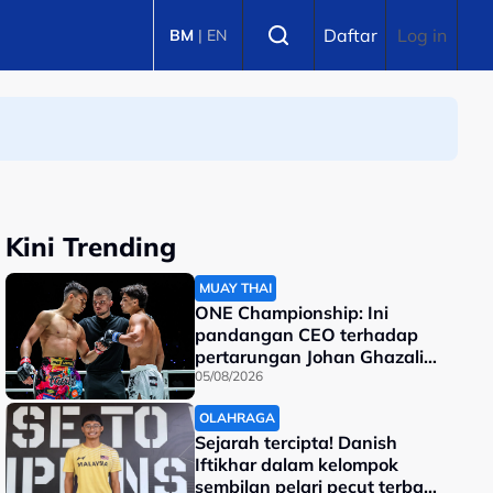
Select language
Daftar
Log in
BM
|
EN
Kini Trending
MUAY THAI
ONE Championship: Ini
pandangan CEO terhadap
pertarungan Johan Ghazali-
Ramadan Ondash
05/08/2026
OLAHRAGA
Sejarah tercipta! Danish
Iftikhar dalam kelompok
sembilan pelari pecut terbaik