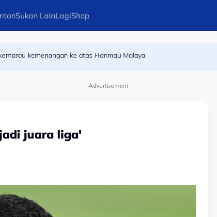
nton
Sukan Lain
Lagi
Shop
n pelari pecut remaja terbaik dunia
ri kemarau kemenangan ke atas Harimau Malaya
Advertisement
adi juara liga'