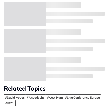
Related Topics
#David Moyes
#Anderlecht
#West Ham
#Liga Conference Europa
#UECL