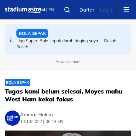
Skip to main content
BOLA SEPAK
Select language
Daftar
Log in
BM
|
EN
Bola sepak Korea Selatan goncang lagi, hiburan seks
sebagai santapan pengadil
BOLA SEPAK
Liga Super: Bola sepak darah daging saya -- Dollah
Salleh
Advertisement
BOLA SEPAK
Tugas kami belum selesai, Moyes mahu
West Ham kekal fokus
Ammar Hakim
14/10/2022 | 06:43 MYT