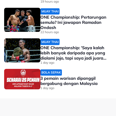
19 hours ago
MUAY THAI
ONE Championship: Pertarungan
semula? Ini jawapan Ramadan
Ondash
22 hours ago
MUAY THAI
ONE Championship: 'Saya kalah
lebih banyak daripada apa yang
dialami Jojo, tapi saya jadi juara
dunia'
1 day ago
BOLA SEPAK
3 pemain warisan dipanggil
bergabung dengan Malaysia
1 day ago