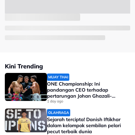
Kini Trending
MUAY THAI
ONE Championship: Ini
pandangan CEO terhadap
pertarungan Johan Ghazali-
Ramadan Ondash
1 day ago
OLAHRAGA
Sejarah tercipta! Danish Iftikhar
dalam kelompok sembilan pelari
pecut terbaik dunia