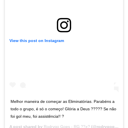
View this post on Instagram
Melhor maneira de começar as Eliminatórias. Parabéns a
todo o grupo, é só o começo! Glória a Deus ????? Se não
foi gol meu, foi assistência!! ?
A post shared by
Rodrygo Goes - RG ??✊?
(@rodrygogoes) on