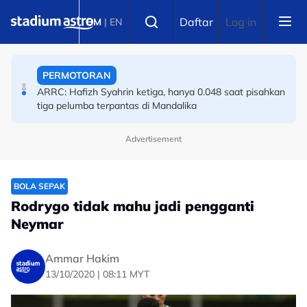
Skip to main content
Select language
akar umbi
Daftar
Log in
BM
|
EN
PERMOTORAN
ARRC: Hafizh Syahrin ketiga, hanya 0.048 saat pisahkan
tiga pelumba terpantas di Mandalika
ANGKAT BERAT
Angkat berat rayu dipertandingkan dalam MSSM
Advertisement
BOLA SEPAK
Rodrygo tidak mahu jadi pengganti
Neymar
Ammar Hakim
13/10/2020 | 08:11 MYT