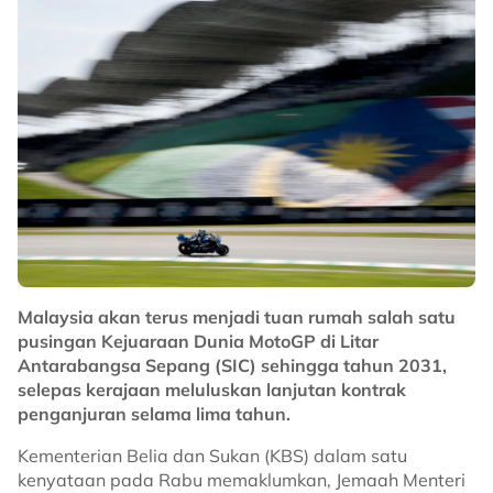
Dikenali dengan visi permainan yang tinggi,
kemampuan mengekalkan penguasaan bola serta etika
kerja yang konsisten, Sosa dijangka menjadi watak
penting dalam sistem permainan Selangor musim ini.
Penyokong Red Giants pastinya mengharapkan
sentuhan pemain kelahiran Venezuela itu mampu
membantu Selangor kembali mencabar kejuaraan
domestik, selain memperkukuhkan cabaran kelab di
pentas Asia pada musim baharu.
No node context available.
Related Topics
Malaysia akan terus menjadi tuan rumah salah satu
pusingan Kejuaraan Dunia MotoGP di Litar
#Selangor
#bola sepak
Antarabangsa Sepang (SIC) sehingga tahun 2031,
selepas kerajaan meluluskan lanjutan kontrak
penganjuran selama lima tahun.
Kementerian Belia dan Sukan (KBS) dalam satu
kenyataan pada Rabu memaklumkan, Jemaah Menteri