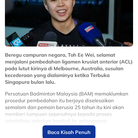
perlumbaan tersebut di bawah perjanjian baharu.
Sebelum ini, beberapa pegawai memaklumkan
bahawa yuran penganjuran MotoGP meningkat antara
10 hingga 15 peratus selepas kontrak terdahulu
diperbaharui pada 2024.
Lanjutan kontrak sehingga 2031 dijangka memberi
manfaat besar kepada Malaysia dalam usaha
Beregu campuran negara, Toh Ee Wei, selamat
memperkukuhkan reputasi negara sebagai destinasi
menjalani pembedahan ligamen krusiat anterior (ACL)
utama sukan permotoran dunia, selain terus
pada lutut kirinya di Melbourne, Australia, susulan
merancakkan ekonomi menerusi kemasukan pelancong
kecederaan yang dialaminya ketika Terbuka
dan penganjuran acara bertaraf antarabangsa di Litar
Singapura bulan lalu.
Antarabangsa Sepang.
Persatuan Badminton Malaysia (BAM) memaklumkan
No node context available.
prosedur pembedahan itu berjaya diselesaikan
Related Topics
semalam dan pemain berusia 25 tahun itu kini akan
memberi tumpuan sepenuhnya kepada proses
#motoGP
rehabilitasi sebelum kembali ke gelanggang.
Baca Kisah Penuh
Ee Wei melahirkan rasa syukur apabila pembedahan