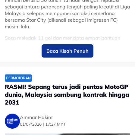
sebagai antara perancang tengah paling kreatif di Liga
Malaysia selepas mempamerkan aksi cemerlang
bersama Star City (dikenali sebagai Imigresen FC)
musim lalu.
Sosa meledak 11 gol dan mencipta empat bantuan
jaringan, sekali gus muncul antara pemain import
Baca Kisah Penuh
paling menyerlah dalam saingan domestik.
Kehadirannya dijangka menambah dimensi baharu
kepada jentera tengah Gergasi Merah menerusi
kreativiti, kawalan permainan dan kebolehan
PERMOTORAN
menghasilkan hantaran yang mampu memecahkan
RASMI! Sepang terus jadi pentas MotoGP
benteng pertahanan lawan.
dunia, Malaysia sambung kontrak hingga
Sebelum berhijrah ke Malaysia, Sosa turut memiliki
2031
pengalaman beraksi di Amerika Syarikat bersama
Columbus Crew, selain merasai saingan berprestij Copa
Ammar Hakim
Libertadores, menjadikannya pemain yang sudah
01/07/2026 | 17:27 MYT
biasa beraksi di pentas kompetitif.