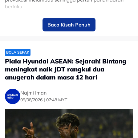
berlaku.
Video yang tular menyaksikan keadaan tidak terkawan
Baca Kisah Penuh
sehingga menyebabkan kesesakan lalu lintas sebelum
semuanya berundur dan suasana kembali tenang untuk
pulang.
Video:
BOLA SEPAK
Piala Hyundai ASEAN: Sejarah! Bintang
meningkat naik JDT rangkul dua
anugerah dalam masa 12 hari
Najmi Iman
09/08/2026 | 07:48 MYT