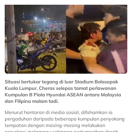
menurunkan skuad paling mahal daripada segi nilai
pasaran pemain.
Separuh akhir edisi kali ini juga mempertemukan empat
bekas juara, di mana Thailand akan berdepan
Singapura dan Vietnam akan berdepan Malaysia
dalam dua perlawanan timbal balik minggu depan.
No node context available.
Related Topics
#bola sepak
#Piala Hyundai ASEAN
#Harimau Malaya
#Indonesia
Situasi bertukar tegang di luar Stadium Bolasepak
Kuala Lumpur, Cheras selepas tamat perlawanan
Kumpulan B Piala Hyundai ASEAN antara Malaysia
dan Filipina malam tadi.
Menurut hantaran di media sosial, difahamkan ia
pergaduhan daripada beberapa kumpulan penyokong
tempatan dengan masing-masing melakukan
provokasi melampau sehingga pertumpahan darah