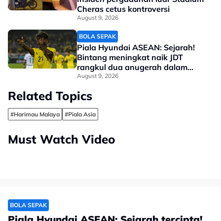
Cheras cetus kontroversi
August 9, 2026
BOLA SEPAK
Piala Hyundai ASEAN: Sejarah!
Bintang meningkat naik JDT
rangkul dua anugerah dalam
masa 12 hari
August 9, 2026
Related Topics
#Harimau Malaya
#Piala Asia
Must Watch Video
BOLA SEPAK
Piala Hyundai ASEAN: Sejarah tercipta!