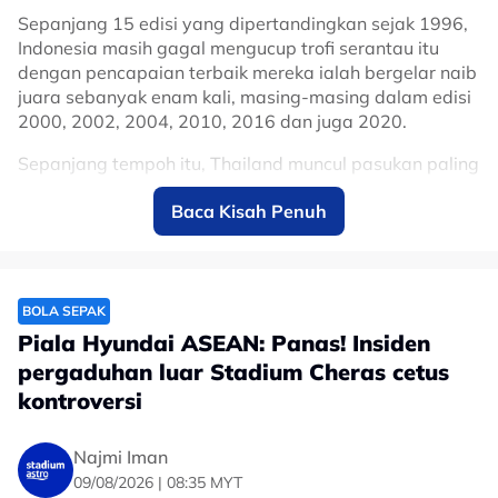
Sepanjang 15 edisi yang dipertandingkan sejak 1996,
Indonesia masih gagal mengucup trofi serantau itu
dengan pencapaian terbaik mereka ialah bergelar naib
juara sebanyak enam kali, masing-masing dalam edisi
2000, 2002, 2004, 2010, 2016 dan juga 2020.
Sepanjang tempoh itu, Thailand muncul pasukan paling
berjaya dengan tujuh gelaran, diikuti Singapura
Baca Kisah Penuh
dengan empat gelaran dan Vietnam dengan tiga
gelaran.
Malaysia turut pernah menjulang kejuaraan AFF ketika
menewaskan Indonesia dalam edisi 2010, sekali gus
BOLA SEPAK
menjadikan Indonesia satu-satunya pasukan gergasi
Piala Hyundai ASEAN: Panas! Insiden
rantau ini yang masih kempunan gelaran berkenaan.
pergaduhan luar Stadium Cheras cetus
Dan impian 290 juta rakyat Indonesia untuk melihat
kontroversi
pasukan kesayangan mereka menamatkan penantian
itu dalam edisi kali ini juga tidak kesampaian apabila
Najmi Iman
Garuda gagal melepasi peringkat kumpulan selepas
09/08/2026 | 08:35 MYT
muncul pasukan ketiga teratas Kumpulan A, walaupun