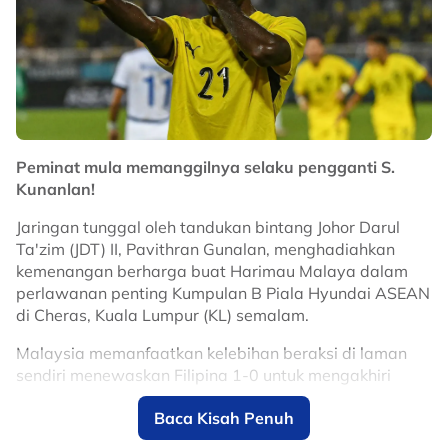
View this post on Instagram
Peminat mula memanggilnya selaku pengganti S.
Kunanlan!
Jaringan tunggal oleh tandukan bintang Johor Darul
Ta'zim (JDT) II, Pavithran Gunalan, menghadiahkan
kemenangan berharga buat Harimau Malaya dalam
perlawanan penting Kumpulan B Piala Hyundai ASEAN
di Cheras, Kuala Lumpur (KL) semalam.
A post shared by aftematchriot2.0 SEA (@afte.matchriot2.0)
Malaysia memanfaatkan kelebihan beraksi di laman
sendiri menewaskan Filipina 1-0 untuk mengakhiri
Setakat ini, tiada sumber rasmi berkaitan punca
saingan Kumpulan B di tempat kedua untuk bergelar
sebenar insiden tersebut.
Baca Kisah Penuh
naib juara di belakang Thailand, sekali gus mara ke
Namun, ia jelas mencemarkan kemeriahan lagi-lagi
separuh akhir.