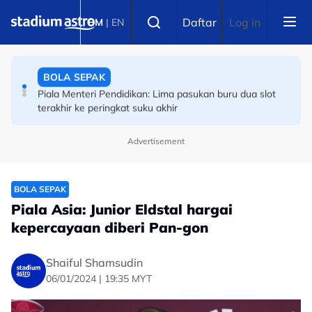
Skip to main content
BADMINTON
Select language
Daftar
Log in
BM
|
EN
Final Masters Korea: Eksperimen berjaya! Beregu
'scratch pair' negara juara!
BOLA SEPAK
Piala Menteri Pendidikan: Lima pasukan buru dua slot
terakhir ke peringkat suku akhir
Advertisement
BOLA SEPAK
Piala Asia: Junior Eldstal hargai
kepercayaan diberi Pan-gon
Shaiful Shamsudin
06/01/2024 | 19:35 MYT