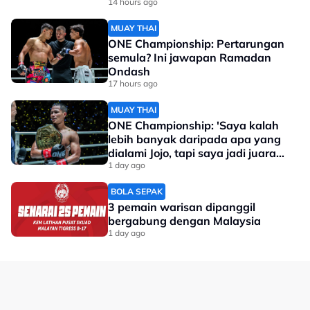
14 hours ago
MUAY THAI
ONE Championship: Pertarungan
semula? Ini jawapan Ramadan
Ondash
17 hours ago
MUAY THAI
ONE Championship: 'Saya kalah
lebih banyak daripada apa yang
dialami Jojo, tapi saya jadi juara
dunia'
1 day ago
BOLA SEPAK
3 pemain warisan dipanggil
bergabung dengan Malaysia
1 day ago