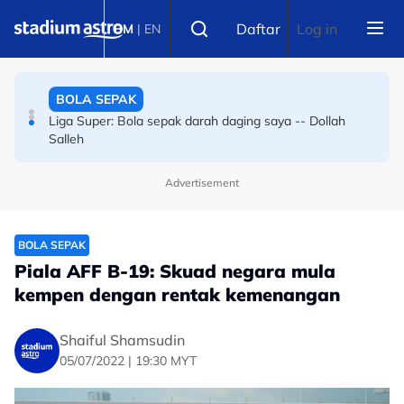
Skip to main content
BOLA SEPAK
Select language
Daftar
Log in
BM
|
EN
Bola sepak Korea Selatan goncang lagi, hiburan seks
sebagai santapan pengadil
BOLA SEPAK
Liga Super: Bola sepak darah daging saya -- Dollah
Salleh
Advertisement
BOLA SEPAK
Piala AFF B-19: Skuad negara mula
kempen dengan rentak kemenangan
Shaiful Shamsudin
05/07/2022 | 19:30 MYT