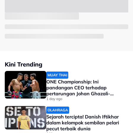
Kini Trending
MUAY THAI
ONE Championship: Ini
pandangan CEO terhadap
pertarungan Johan Ghazali-
Ramadan Ondash
1 day ago
OLAHRAGA
Sejarah tercipta! Danish Iftikhar
dalam kelompok sembilan pelari
pecut terbaik dunia