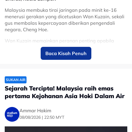
Malaysia membuka tirai jaringan pada minit ke-16
menerusi gerakan yang dicetuskan Wan Kuzain, sekali
gus membalas kepercayaan diberikan pengendali
negara, Cheng Hoe.
Wan Kuzain memainkan peranan penting apabila
menghasilkan hantaran tepat yang membolehkan
Baca Kisah Penuh
rakan sepasukan, Pavithran Gunalan menyempurnakan
peluang untuk meletakkan Harimau Malaya di depan.
Jaringan tersebut mencetuskan gegak-gempita di
Stadium Cheras dengan penyokong tuan rumah terus
SUKAN AIR
memberikan sokongan kepada anak buah Cheng Hoe.
Sejarah Tercipta! Malaysia raih emas
pertama Kejohanan Asia Hoki Dalam Air
Filipina bagaimanapun hampir memberikan respons
segera beberapa minit kemudian apabila Javier
Mariona memperoleh peluang terbaik untuk
Ammar Hakim
menyamakan kedudukan.
08/08/2026 | 22:50 MYT
Namun, penjaga gol negara, Azri Ghani, bertindak