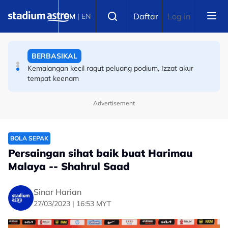
Skip to main content
BERBASIKAL
Select language
Daftar
Log in
BM
|
EN
Kemalangan kecil ragut peluang podium, Izzat akur
tempat keenam
SUKAN ASIA
Sukan Asia 2026: Kembali tunggang kuda selepas 15
tahun, ibu empat anak kini taruhan ekuestrian Malaysia
di Aichi-Nagoya
Advertisement
BOLA SEPAK
Persaingan sihat baik buat Harimau
Malaya -- Shahrul Saad
Sinar Harian
27/03/2023 | 16:53 MYT