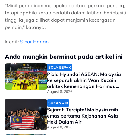
"Minit permainan merupakan antara perkara penting,
tetapi apabila kerap berlatih dalam latihan berintesiti
tinggi ia juga dilihat dapat menjamin kecergasan
pemain," katanya.
kredit:
Sinar Harian
Anda mungkin berminat pada artikel ini
BOLA SEPAK
Piala Hyundai ASEAN: Malaysia
ke separuh akhir! Wan Kuzain
arkitek kemenangan Harimau
Malaya
August 8, 2026
SUKAN AIR
Sejarah Tercipta! Malaysia raih
emas pertama Kejohanan Asia
Hoki Dalam Air
August 8, 2026