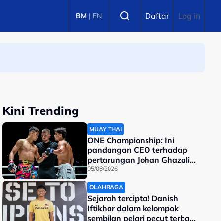
Select language
Daftar
Log in
BM
|
EN
Kini Trending
MUAY THAI
ONE Championship: Ini
pandangan CEO terhadap
pertarungan Johan Ghazali-
Ramadan Ondash
05/08/2026
OLAHRAGA
Sejarah tercipta! Danish
Iftikhar dalam kelompok
sembilan pelari pecut terbaik