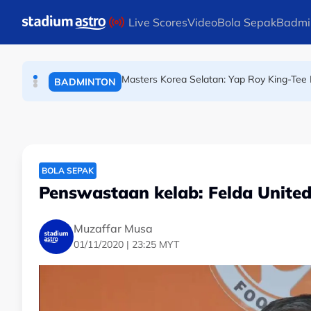
OLAHRAGA
Skip to main content
Live Scores
Video
Bola Sepak
Badmi
(Terkini) Danish Iftikhar muncul antara lapa
OLAHRAGA
Masters Korea Selatan: Yap Roy King-Tee 
BADMINTON
BOLA SEPAK
Penswastaan kelab: Felda United 
Muzaffar Musa
01/11/2020 | 23:25 MYT