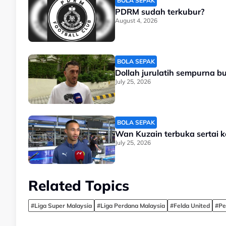
BOLA SEPAK
PDRM sudah terkubur?
August 4, 2026
BOLA SEPAK
Dollah jurulatih sempurna bu
July 25, 2026
BOLA SEPAK
Wan Kuzain terbuka sertai k
July 25, 2026
Related Topics
#Liga Super Malaysia
#Liga Perdana Malaysia
#Felda United
#Pe