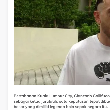
#bola sepak
#PDRM FC
#Liga Super Malaysia
#Liga A1 Semi-Pro
Pertahanan Kuala Lumpur City, Giancarlo Gallifuo
sebagai ketua jurulatih, satu keputusan tepat dib
besar yang dimiliki legenda bola sepak negara itu.