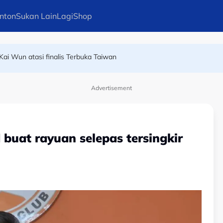
nton
Sukan Lain
Lagi
Shop
n pelari pecut remaja terbaik dunia
Kai Wun atasi finalis Terbuka Taiwan
Advertisement
buat rayuan selepas tersingkir