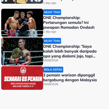
dunia
1 day ago
MUAY THAI
ONE Championship:
Pertarungan semula? Ini
jawapan Ramadan Ondash
1 day ago
MUAY THAI
ONE Championship: 'Saya
kalah lebih banyak daripada
apa yang dialami Jojo, tapi
saya jadi juara dunia'
05/08/2026
BOLA SEPAK
3 pemain warisan dipanggil
bergabung dengan Malaysia
05/08/2026