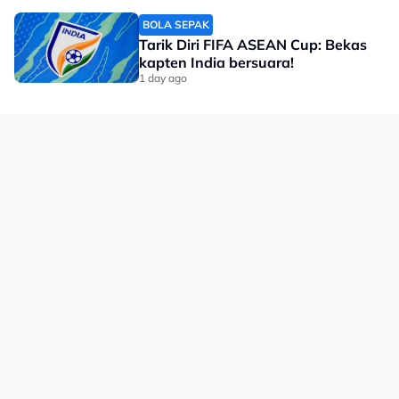
perubatan dan rehabilitasi sepanjang tempoh
pemulihannya serta mendoakan agar Ee Wei kembali
BOLA SEPAK
beraksi di gelanggang secepat mungkin,” menurut
Tarik Diri FIFA ASEAN Cup: Bekas
kapten India bersuara!
kenyataan BAM.
1 day ago
Kecederaan itu menjadi tamparan buat kem badminton
negara memandangkan Ee Wei merupakan antara
tonggak utama beregu campuran Malaysia.
Bagaimanapun, dengan pembedahan yang berjaya
disempurnakan dan sokongan penuh daripada BAM,
harapan kini tertumpu kepada proses pemulihannya
agar beliau dapat kembali memperkuatkan cabaran
Malaysia di pentas antarabangsa.
No node context available.
Related Topics
#badminton
#Toh Ee Wei-Chen Tang Jie
#Toh Ee Wei