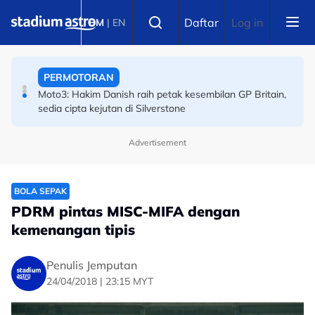
Skip to main content
SUKAN AIR
Select language
Daftar
Log in
BM
|
EN
Sejarah Tercipta! Malaysia raih emas pertama
Kejohanan Asia Hoki Dalam Air
PERMOTORAN
Moto3: Hakim Danish raih petak kesembilan GP Britain,
sedia cipta kejutan di Silverstone
Advertisement
BOLA SEPAK
PDRM pintas MISC-MIFA dengan
kemenangan tipis
Penulis Jemputan
24/04/2018 | 23:15 MYT