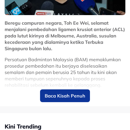
diperbaharui pada 2024.
Lanjutan kontrak sehingga 2031 dijangka memberi
manfaat besar kepada Malaysia dalam usaha
Beregu campuran negara, Toh Ee Wei, selamat
memperkukuhkan reputasi negara sebagai destinasi
menjalani pembedahan ligamen krusiat anterior (ACL)
utama sukan permotoran dunia, selain terus
pada lutut kirinya di Melbourne, Australia, susulan
merancakkan ekonomi menerusi kemasukan pelancong
kecederaan yang dialaminya ketika Terbuka
dan penganjuran acara bertaraf antarabangsa di Litar
Singapura bulan lalu.
Antarabangsa Sepang.
Persatuan Badminton Malaysia (BAM) memaklumkan
No node context available.
prosedur pembedahan itu berjaya diselesaikan
Related Topics
semalam dan pemain berusia 25 tahun itu kini akan
memberi tumpuan sepenuhnya kepada proses
#motoGP
rehabilitasi sebelum kembali ke gelanggang.
Baca Kisah Penuh
Ee Wei melahirkan rasa syukur apabila pembedahan
berjalan lancar, selain menghargai sokongan yang
diterimanya daripada peminat, rakan seperjuangan
dan seluruh komuniti badminton sepanjang tempoh
sukar yang dilaluinya.
Kini Trending