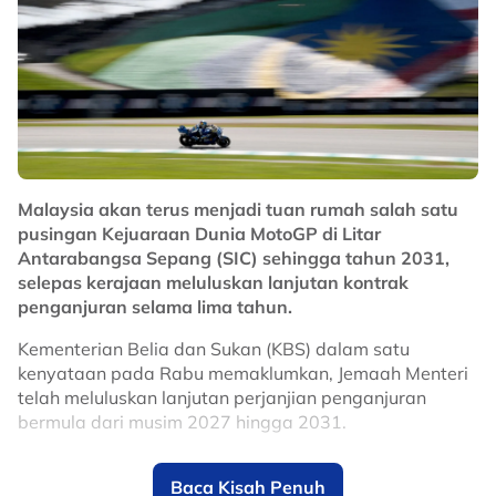
Penyokong Red Giants pastinya mengharapkan
sentuhan pemain kelahiran Venezuela itu mampu
membantu Selangor kembali mencabar kejuaraan
domestik, selain memperkukuhkan cabaran kelab di
pentas Asia pada musim baharu.
No node context available.
Related Topics
Malaysia akan terus menjadi tuan rumah salah satu
pusingan Kejuaraan Dunia MotoGP di Litar
#Selangor
#bola sepak
Antarabangsa Sepang (SIC) sehingga tahun 2031,
selepas kerajaan meluluskan lanjutan kontrak
penganjuran selama lima tahun.
Kementerian Belia dan Sukan (KBS) dalam satu
kenyataan pada Rabu memaklumkan, Jemaah Menteri
telah meluluskan lanjutan perjanjian penganjuran
bermula dari musim 2027 hingga 2031.
Keputusan itu memastikan Malaysia terus kekal dalam
Baca Kisah Penuh
kalendar MotoGP, sekali gus mengukuhkan kedudukan