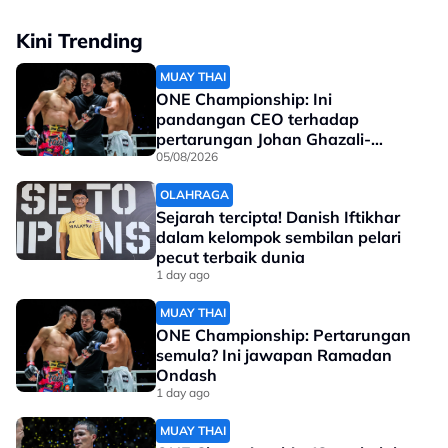
2010 bersama Sepanyol itu menjelaskan dia
Kini Trending
mempunyai hubungan baik dengan Ketua Pegawai
Eksekutif (CEO), JDT, Luis Garcia.
MUAY THAI
ONE Championship: Ini
Tonton penuh:
pandangan CEO terhadap
pertarungan Johan Ghazali-
Ramadan Ondash
05/08/2026
OLAHRAGA
Sejarah tercipta! Danish Iftikhar
dalam kelompok sembilan pelari
pecut terbaik dunia
1 day ago
MUAY THAI
ONE Championship: Pertarungan
semula? Ini jawapan Ramadan
Ondash
1 day ago
MUAY THAI