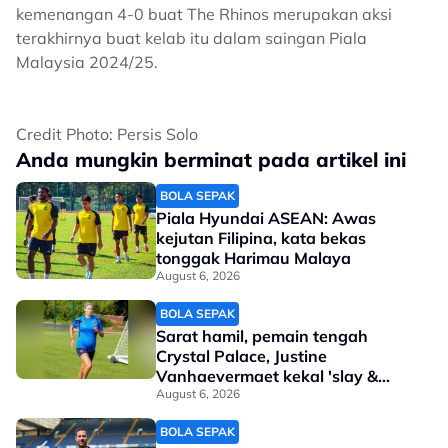
kemenangan 4-0 buat The Rhinos merupakan aksi
terakhirnya buat kelab itu dalam saingan Piala
Malaysia 2024/25.
Credit Photo: Persis Solo
Anda mungkin berminat pada artikel ini
BOLA SEPAK
Piala Hyundai ASEAN: Awas
kejutan Filipina, kata bekas
tonggak Harimau Malaya
August 6, 2026
BOLA SEPAK
Sarat hamil, pemain tengah
Crystal Palace, Justine
Vanhaevermaet kekal 'slay &
steady'
August 6, 2026
BOLA SEPAK