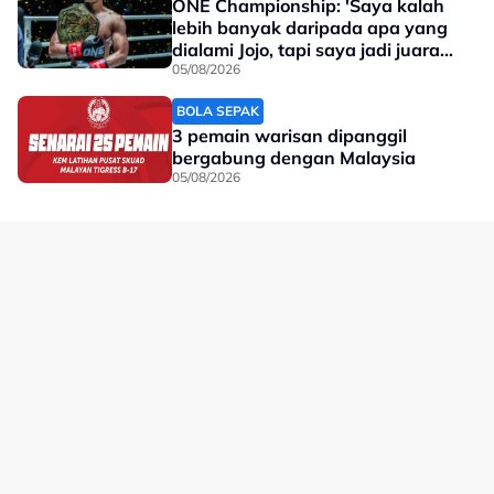
ONE Championship: 'Saya kalah
lebih banyak daripada apa yang
dialami Jojo, tapi saya jadi juara
dunia'
05/08/2026
BOLA SEPAK
3 pemain warisan dipanggil
bergabung dengan Malaysia
05/08/2026
No node context available.
Related Topics
#Xabi Alonso
#Chelsea
#bola sepak
#johor darul ta'zim