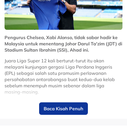
Kepada semua ibu-ibu di luar sana, termasuk saya
sendiri
we got this
!
Pengurus Chelsea, Xabi Alonso, tidak sabar hadir ke
No node context available.
Malaysia untuk menentang Johor Darul Ta'zim (JDT) di
Related Topics
Stadium Sultan Ibrahim (SSI), Ahad ini.
#bola sepak
Juara Liga Super 12 kali berturut-turut itu akan
melayani kunjungan gergasi Liga Perdana Inggeris
(EPL) sebagai salah satu pramusim perlawanan
persahabatan antarabangsa buat kedua-dua kelab
sebelum menempuh musim sebenar dalam liga
masing-masing.
Bekas bintang Liverpool itu teruja untuk melihat
Baca Kisah Penuh
keupayaan anak buahnya menentang Harimau Selatan
di hadapan peminat tempatan.
Dalam masa sama, mantan pemenang Piala Dunia