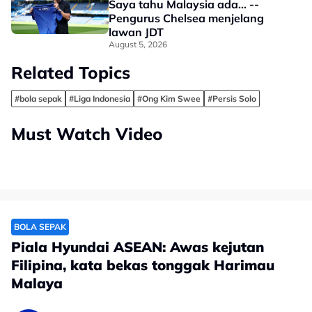
Saya tahu Malaysia ada... --
Pengurus Chelsea menjelang
lawan JDT
August 5, 2026
Related Topics
#bola sepak
#Liga Indonesia
#Ong Kim Swee
#Persis Solo
Must Watch Video
BOLA SEPAK
Piala Hyundai ASEAN: Awas kejutan
Filipina, kata bekas tonggak Harimau
Malaya