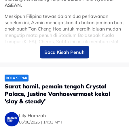
ASEAN.
Meskipun Filipina tewas dalam dua perlawanan
sebelum ini, Azmin menegaskan itu bukan jaminan buat
anak buah Tan Cheng Hoe untuk meraih laluan mudah
mengutip mata penuh di Stadium Bolasepak Kuala
Lumpur (KLFA), Cheras, Sabtu ini untuk memburu slot
ke separuh akhir.
Baca Kisah Penuh
Azmin percaya di sebalik ketiadaan dua tonggak
utama, Endrick dos Santos dan Jimmy Raymond, yang
terpaksa disisihkan ekoran kecederaan, situasi itu
merupakan peluang terbaik buat barisan pemain sedia
BOLA SEPAK
ada bagi membuktikan kemampuan mereka di pentas
Sarat hamil, pemain tengah Crystal
antarabangsa.
Palace, Justine Vanhaevermaet kekal
'slay & steady'
"Kita tiada pilihan lain lagi.
"Filipina hanya kalah 0-1 kepada Thailand jadi
Lily Hamzah
perlawanan ini akan menjadi sengit tapi kita tiada
06/08/2026 | 14:03 MYT
pilihan, selain memungut tiga mata.