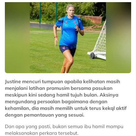
"Malaysia terasa kehilangan kedua-dua pemain ini
tetapi ia akan beri peluang kepada rakan sepasukan
untuk melakukan sesuatu.
"Walaupun tampak agak mustahil Myanmar boleh
kejutkan Thailand tapi dalam bola sepak apa-apa
boleh berlaku," katanya.
No node context available.
Related Topics
Justine mencuri tumpuan apabila kelihatan masih
#Harimau Malaya
#bola sepak
menjalani latihan pramusim bersama pasukan
meskipun kini sedang hamil tujuh bulan. Aksinya
mengundang persoalan bagaimana dengan
kehamilan, dia masih memilih untuk terus kekql aktif
dengan pemantauan yang sesuai.
Dan apa yang pasti, bukan semua ibu hamil mampu
melaksanakan perkara tersebut.