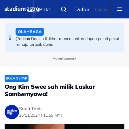
Skip to main content
Select language
OLAHRAGA
Daftar
Log in
BM
|
EN
(Terkini) Danish Iftikhar muncul antara lapan pelari pecut
remaja terbaik dunia
BADMINTON
Masters Korea Selatan: Yap Roy King-Tee Kai Wun atasi
finalis Terbuka Taiwan
Advertisement
BOLA SEPAK
Ong Kim Swee sah milik Laskar
Sambernyawa!
Saufi Tahir
26/11/2024 | 11:59 MYT