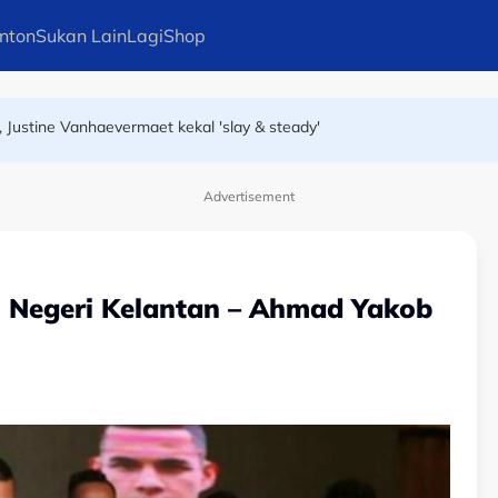
nton
Sukan Lain
Lagi
Shop
, Justine Vanhaevermaet kekal 'slay & steady'
ng Kong hadapi Kejohanan Bola Jaring Asia 2026
Advertisement
 Negeri Kelantan – Ahmad Yakob