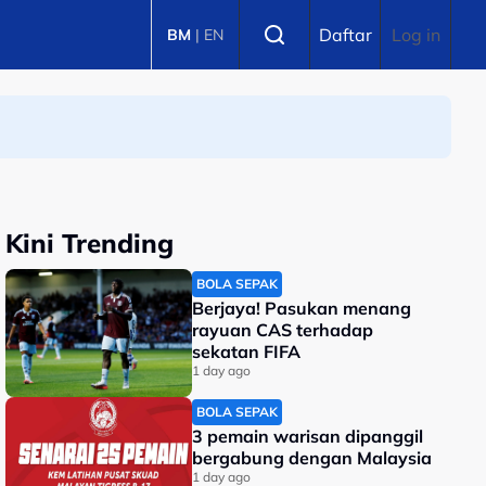
Select language
Daftar
Log in
BM
|
EN
Kini Trending
BOLA SEPAK
Berjaya! Pasukan menang
rayuan CAS terhadap
sekatan FIFA
1 day ago
BOLA SEPAK
3 pemain warisan dipanggil
bergabung dengan Malaysia
1 day ago