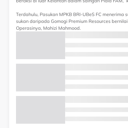
beraksi di luar Kelantan dalam saingan Piala FAM,” 
Terdahulu, Pasukan MPKB BRI-UBeS FC menerima su
sukan daripada Gomogi Premium Resources bernil
Operasinya, Mahizi Mahmood.