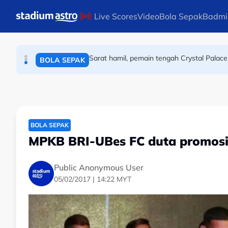
SUKAN LAIN
Skip to main content
Live Scores
Video
Bola Sepak
Badmi
Sarat hamil, pemain tengah Crystal Palace
BOLA SEPAK
Skuad bola jaring negara berlepas ke Ho
BOLA JARING
BOLA SEPAK
MPKB BRI-UBes FC duta promosi
Public Anonymous User
05/02/2017 | 14:22 MYT