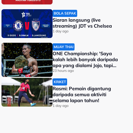
BOLA SEPAK
Siaran langsung (live
streaming) JDT vs Chelsea
1 day ago
MUAY THAI
ONE Championship: 'Saya
kalah lebih banyak daripada
apa yang dialami Jojo, tapi
saya jadi juara dunia'
23 hours ago
KRIKET
Rasmi: Pemain digantung
daripada semua aktiviti
selama lapan tahun!
1 day ago