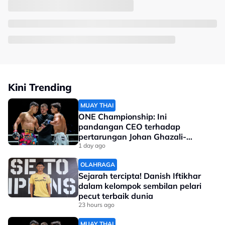
Kini Trending
MUAY THAI
ONE Championship: Ini
pandangan CEO terhadap
pertarungan Johan Ghazali-
Ramadan Ondash
1 day ago
OLAHRAGA
Sejarah tercipta! Danish Iftikhar
dalam kelompok sembilan pelari
pecut terbaik dunia
23 hours ago
MUAY THAI