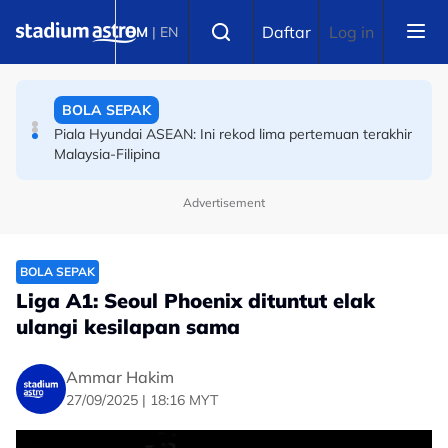
Skip to main content
BOLA SEPAK
Select language
Daftar
Log in
BM
|
EN
FIFA ASEAN Cup: FIFA tolak permohonan, pasukan
ranking ke-138 dunia mahu tarik diri?
BOLA SEPAK
Piala Hyundai ASEAN: Ini rekod lima pertemuan terakhir
Malaysia-Filipina
Advertisement
BOLA SEPAK
Liga A1: Seoul Phoenix dituntut elak
ulangi kesilapan sama
Ammar Hakim
27/09/2025 | 18:16 MYT