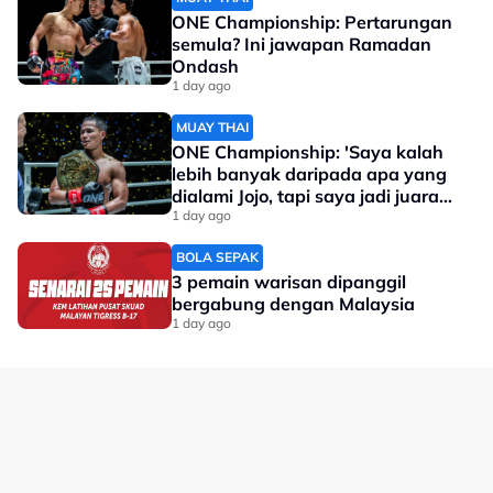
ONE Championship: Pertarungan
semula? Ini jawapan Ramadan
Ondash
1 day ago
MUAY THAI
ONE Championship: 'Saya kalah
lebih banyak daripada apa yang
dialami Jojo, tapi saya jadi juara
dunia'
1 day ago
BOLA SEPAK
3 pemain warisan dipanggil
bergabung dengan Malaysia
1 day ago