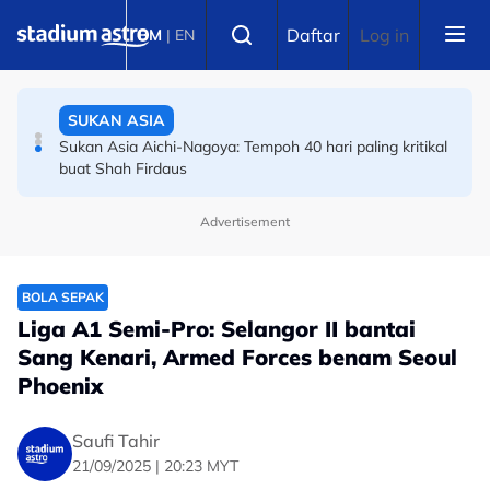
Skip to main content
SUKAN ASIA
Select language
Daftar
Log in
BM
|
EN
Sukan Asia Aichi-Nagoya: Tempoh 40 hari paling kritikal
buat Shah Firdaus
BADMINTON
AJBC: Percubaan kali ketiga bawa tuah, Rex Lim
akhirnya genggam emas
Advertisement
BOLA SEPAK
Liga A1 Semi-Pro: Selangor II bantai
Sang Kenari, Armed Forces benam Seoul
Phoenix
Saufi Tahir
21/09/2025 | 20:23 MYT