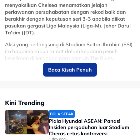
"Jika anda terlena seketika, anda mungkin tersingkir
menyaksikan Chelsea menamatkan jelajah
untuk tiga atau empat bulan."
perlawanan persahabatan dengan rekod baik dan
berakhir dengan keputusan seri 3-3 apabila diikat
No node context available.
pasukan gergasi Liga Malaysia (Liga-M), Johor Darul
Related Topics
Ta'zim (JDT).
#bola sepak
#JDT
#Johor Darul Ta'zim FC
#Chelsea
#Xisco Munoz
Aksi yang berlangsung di Stadium Sultan Ibrahim (SSI)
itu bagaimanapun tamat dalam keadaan penuh
kekeliruan di kalangan para pemain The Blues.
Baca Kisah Penuh
Jaringan sendiri yang dihasilkan Antonio Glauder yang
tertampan bola tanpa sengaja pada minit ke-89 telah
menyelamatkan maruah pasukan dari barat London
itu, sekali gus menerbitkan bayangan kemenangan
menerusi penentuan sepakan penalti selepas itu.
Kini Trending
Our final pre-season tour fixture ends
BOLA SEPAK
level. 🇲🇾⏹️
pic.twitter.com/PBDe3kY3BI
Piala Hyundai ASEAN: Panas!
Insiden pergaduhan luar Stadium
— Chelsea FC (@ChelseaFC)
August 9,
Cheras cetus kontroversi
1 day ago