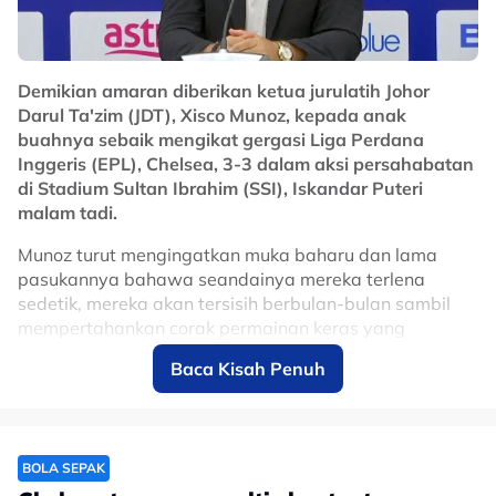
membawa masuk penyerang baharu, pertahanan
tengah baharu atau penyerang tengah baharu, jadi ia
bukan sesuatu yang baru.
Demikian amaran diberikan ketua jurulatih Johor
"Ia persaingan sihat sesama kami dan saya sentiasa
Darul Ta'zim (JDT), Xisco Munoz, kepada anak
akan memberikan yang terbaik untuk merebut tempat
buahnya sebaik mengikat gergasi Liga Perdana
saya dan mendapatkan momen terbaik untuk
Inggeris (EPL), Chelsea, 3-3 dalam aksi persahabatan
membantu rakan sepasukan."
di Stadium Sultan Ibrahim (SSI), Iskandar Puteri
malam tadi.
No node context available.
Related Topics
Munoz turut mengingatkan muka baharu dan lama
pasukannya bahawa seandainya mereka terlena
#bola sepak
#JDT
#Johor Darul Ta'zim FC
#Bergson da Silva
sedetik, mereka akan tersisih berbulan-bulan sambil
#Chelsea
mempertahankan corak permainan keras yang
ditonjolkan Harimau Selatan sepanjang pertemuan
Baca Kisah Penuh
menentang The Blues.
"Saya tahu cara bola sepak England, mereka sukar
dengan kepantasan dan banyak perkara hebat,"
katanya kepada wartawan Astro Arena, Zulhelmi
BOLA SEPAK
Zainal Azam.